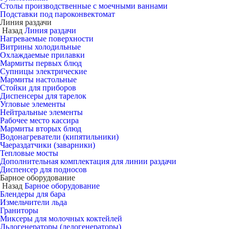
Столы производственные с моечными ваннами
Подставки под пароконвектомат
Линия раздачи
Назад
Линия раздачи
Нагреваемые поверхности
Витрины холодильные
Охлаждаемые прилавки
Мармиты первых блюд
Супницы электрические
Мармиты настольные
Стойки для приборов
Диспенсеры для тарелок
Угловые элементы
Нейтральные элементы
Рабочее место кассира
Мармиты вторых блюд
Водонагреватели (кипятильники)
Чаераздатчики (заварники)
Тепловые мосты
Дополнительная комплектация для линии раздачи
Диспенсер для подносов
Барное оборудование
Назад
Барное оборудование
Блендеры для бара
Измельчители льда
Граниторы
Миксеры для молочных коктейлей
Льдогенераторы (ледогенераторы)