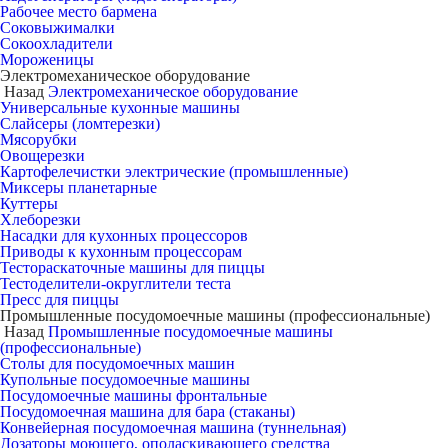
Рабочее место бармена
Соковыжималки
Сокоохладители
Мороженицы
Электромеханическое оборудование
Назад
Электромеханическое оборудование
Универсальные кухонные машины
Слайсеры (ломтерезки)
Мясорубки
Овощерезки
Картофелечистки электрические (промышленные)
Миксеры планетарные
Куттеры
Хлеборезки
Насадки для кухонных процессоров
Приводы к кухонным процессорам
Тестораскаточные машины для пиццы
Тестоделители-округлители теста
Пресс для пиццы
Промышленные посудомоечные машины (профессиональные)
Назад
Промышленные посудомоечные машины
(профессиональные)
Столы для посудомоечных машин
Купольные посудомоечные машины
Посудомоечные машины фронтальные
Посудомоечная машина для бара (стаканы)
Конвейерная посудомоечная машина (туннельная)
Дозаторы моющего, ополаскивающего средства