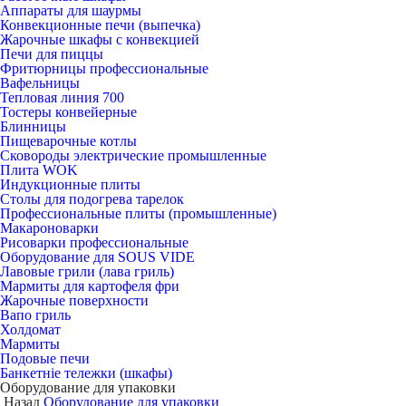
Аппараты для шаурмы
Конвекционные печи (выпечка)
Жарочные шкафы с конвекцией
Печи для пиццы
Фритюрницы профессиональные
Вафельницы
Тепловая линия 700
Тостеры конвейерные
Блинницы
Пищеварочные котлы
Сковороды электрические промышленные
Плита WOK
Индукционные плиты
Столы для подогрева тарелок
Профессиональные плиты (промышленные)
Макароноварки
Рисоварки профессиональные
Оборудование для SOUS VIDE
Лавовые грили (лава гриль)
Мармиты для картофеля фри
Жарочные поверхности
Вапо гриль
Холдомат
Мармиты
Подовые печи
Банкетніе тележки (шкафы)
Оборудование для упаковки
Назад
Оборудование для упаковки