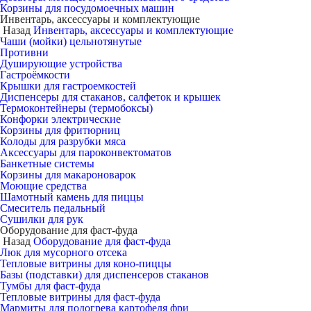
Корзины для посудомоечных машин
Инвентарь, аксессуары и комплектующие
Назад
Инвентарь, аксессуары и комплектующие
Чаши (мойки) цельнотянутые
Противни
Душирующие устройства
Гастроёмкости
Крышки для гастроемкостей
Диспенсеры для стаканов, салфеток и крышек
Термоконтейнеры (термобоксы)
Конфорки электрические
Корзины для фритюрниц
Колоды для разрубки мяса
Аксессуары для пароконвектоматов
Банкетные системы
Корзины для макароноварок
Моющие средства
Шамотный камень для пиццы
Смеситель педальный
Сушилки для рук
Оборудование для фаст-фуда
Назад
Оборудование для фаст-фуда
Люк для мусорного отсека
Тепловые витрины для коно-пиццы
Базы (подставки) для диспенсеров стаканов
Тумбы для фаст-фуда
Тепловые витрины для фаст-фуда
Мармиты для подогрева картофеля фри