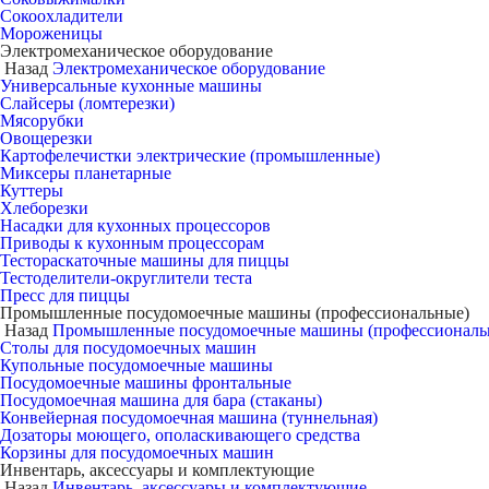
Сокоохладители
Мороженицы
Электромеханическое оборудование
Назад
Электромеханическое оборудование
Универсальные кухонные машины
Слайсеры (ломтерезки)
Мясорубки
Овощерезки
Картофелечистки электрические (промышленные)
Миксеры планетарные
Куттеры
Хлеборезки
Насадки для кухонных процессоров
Приводы к кухонным процессорам
Тестораскаточные машины для пиццы
Тестоделители-округлители теста
Пресс для пиццы
Промышленные посудомоечные машины (профессиональные)
Назад
Промышленные посудомоечные машины (профессиональ
Столы для посудомоечных машин
Купольные посудомоечные машины
Посудомоечные машины фронтальные
Посудомоечная машина для бара (стаканы)
Конвейерная посудомоечная машина (туннельная)
Дозаторы моющего, ополаскивающего средства
Корзины для посудомоечных машин
Инвентарь, аксессуары и комплектующие
Назад
Инвентарь, аксессуары и комплектующие