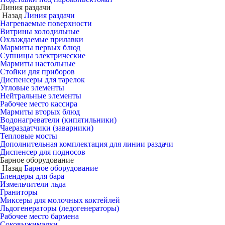
Линия раздачи
Назад
Линия раздачи
Нагреваемые поверхности
Витрины холодильные
Охлаждаемые прилавки
Мармиты первых блюд
Супницы электрические
Мармиты настольные
Стойки для приборов
Диспенсеры для тарелок
Угловые элементы
Нейтральные элементы
Рабочее место кассира
Мармиты вторых блюд
Водонагреватели (кипятильники)
Чаераздатчики (заварники)
Тепловые мосты
Дополнительная комплектация для линии раздачи
Диспенсер для подносов
Барное оборудование
Назад
Барное оборудование
Блендеры для бара
Измельчители льда
Граниторы
Миксеры для молочных коктейлей
Льдогенераторы (ледогенераторы)
Рабочее место бармена
Соковыжималки