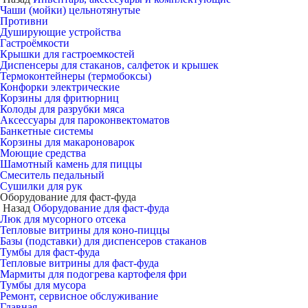
Чаши (мойки) цельнотянутые
Противни
Душирующие устройства
Гастроёмкости
Крышки для гастроемкостей
Диспенсеры для стаканов, салфеток и крышек
Термоконтейнеры (термобоксы)
Конфорки электрические
Корзины для фритюрниц
Колоды для разрубки мяса
Аксессуары для пароконвектоматов
Банкетные системы
Корзины для макароноварок
Моющие средства
Шамотный камень для пиццы
Смеситель педальный
Сушилки для рук
Оборудование для фаст-фуда
Назад
Оборудование для фаст-фуда
Люк для мусорного отсека
Тепловые витрины для коно-пиццы
Базы (подставки) для диспенсеров стаканов
Тумбы для фаст-фуда
Тепловые витрины для фаст-фуда
Мармиты для подогрева картофеля фри
Тумбы для мусора
Ремонт, сервисное обслуживание
Главная