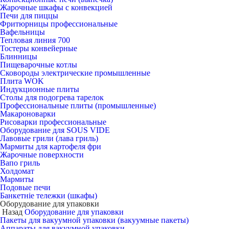
Жарочные шкафы с конвекцией
Печи для пиццы
Фритюрницы профессиональные
Вафельницы
Тепловая линия 700
Тостеры конвейерные
Блинницы
Пищеварочные котлы
Сковороды электрические промышленные
Плита WOK
Индукционные плиты
Столы для подогрева тарелок
Профессиональные плиты (промышленные)
Макароноварки
Рисоварки профессиональные
Оборудование для SOUS VIDE
Лавовые грили (лава гриль)
Мармиты для картофеля фри
Жарочные поверхности
Вапо гриль
Холдомат
Мармиты
Подовые печи
Банкетніе тележки (шкафы)
Оборудование для упаковки
Назад
Оборудование для упаковки
Пакеты для вакуумной упаковки (вакуумные пакеты)
Аппараты для вакуумной упаковки