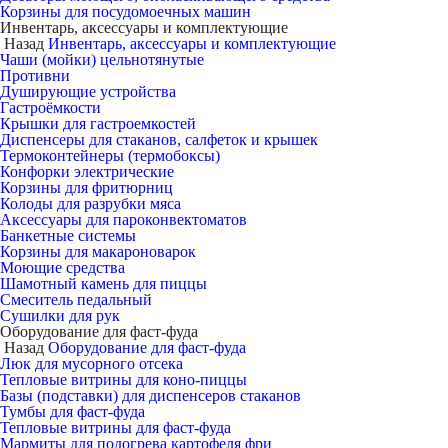
Корзины для посудомоечных машин
Инвентарь, аксессуары и комплектующие
Назад
Инвентарь, аксессуары и комплектующие
Чаши (мойки) цельнотянутые
Противни
Душирующие устройства
Гастроёмкости
Крышки для гастроемкостей
Диспенсеры для стаканов, салфеток и крышек
Термоконтейнеры (термобоксы)
Конфорки электрические
Корзины для фритюрниц
Колоды для разрубки мяса
Аксессуары для пароконвектоматов
Банкетные системы
Корзины для макароноварок
Моющие средства
Шамотный камень для пиццы
Смеситель педальный
Сушилки для рук
Оборудование для фаст-фуда
Назад
Оборудование для фаст-фуда
Люк для мусорного отсека
Тепловые витрины для коно-пиццы
Базы (подставки) для диспенсеров стаканов
Тумбы для фаст-фуда
Тепловые витрины для фаст-фуда
Мармиты для подогрева картофеля фри