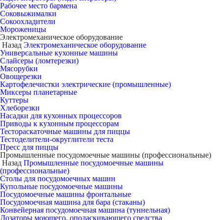
Рабочее место бармена
Соковыжималки
Сокоохладители
Мороженицы
Электромеханическое оборудование
Назад
Электромеханическое оборудование
Универсальные кухонные машины
Слайсеры (ломтерезки)
Мясорубки
Овощерезки
Картофелечистки электрические (промышленные)
Миксеры планетарные
Куттеры
Хлеборезки
Насадки для кухонных процессоров
Приводы к кухонным процессорам
Тестораскаточные машины для пиццы
Тестоделители-округлители теста
Пресс для пиццы
Промышленные посудомоечные машины (профессиональные)
Назад
Промышленные посудомоечные машины
(профессиональные)
Столы для посудомоечных машин
Купольные посудомоечные машины
Посудомоечные машины фронтальные
Посудомоечная машина для бара (стаканы)
Конвейерная посудомоечная машина (туннельная)
Дозаторы моющего, ополаскивающего средства