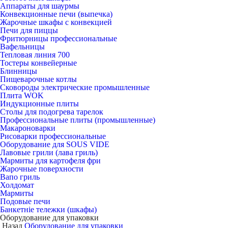
Аппараты для шаурмы
Конвекционные печи (выпечка)
Жарочные шкафы с конвекцией
Печи для пиццы
Фритюрницы профессиональные
Вафельницы
Тепловая линия 700
Тостеры конвейерные
Блинницы
Пищеварочные котлы
Сковороды электрические промышленные
Плита WOK
Индукционные плиты
Столы для подогрева тарелок
Профессиональные плиты (промышленные)
Макароноварки
Рисоварки профессиональные
Оборудование для SOUS VIDE
Лавовые грили (лава гриль)
Мармиты для картофеля фри
Жарочные поверхности
Вапо гриль
Холдомат
Мармиты
Подовые печи
Банкетніе тележки (шкафы)
Оборудование для упаковки
Назад
Оборудование для упаковки