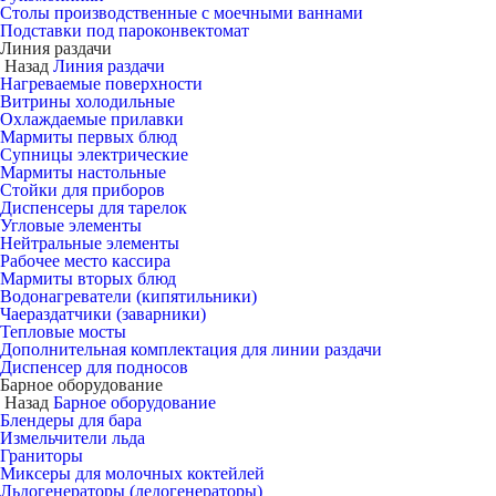
Столы производственные с моечными ваннами
Подставки под пароконвектомат
Линия раздачи
Назад
Линия раздачи
Нагреваемые поверхности
Витрины холодильные
Охлаждаемые прилавки
Мармиты первых блюд
Супницы электрические
Мармиты настольные
Стойки для приборов
Диспенсеры для тарелок
Угловые элементы
Нейтральные элементы
Рабочее место кассира
Мармиты вторых блюд
Водонагреватели (кипятильники)
Чаераздатчики (заварники)
Тепловые мосты
Дополнительная комплектация для линии раздачи
Диспенсер для подносов
Барное оборудование
Назад
Барное оборудование
Блендеры для бара
Измельчители льда
Граниторы
Миксеры для молочных коктейлей
Льдогенераторы (ледогенераторы)