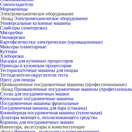
Сокоохладители
Мороженицы
Электромеханическое оборудование
Назад
Электромеханическое оборудование
Универсальные кухонные машины
Слайсеры (ломтерезки)
Мясорубки
Овощерезки
Картофелечистки электрические (промышленные)
Миксеры планетарные
Куттеры
Хлеборезки
Насадки для кухонных процессоров
Приводы к кухонным процессорам
Тестораскаточные машины для пиццы
Тестоделители-округлители теста
Пресс для пиццы
Промышленные посудомоечные машины (профессиональные)
Назад
Промышленные посудомоечные машины (профессиональ
Столы для посудомоечных машин
Купольные посудомоечные машины
Посудомоечные машины фронтальные
Посудомоечная машина для бара (стаканы)
Конвейерная посудомоечная машина (туннельная)
Дозаторы моющего, ополаскивающего средства
Корзины для посудомоечных машин
Инвентарь, аксессуары и комплектующие
Назад
Инвентарь, аксессуары и комплектующие