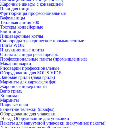
Жарочные шкафы с конвекцией
Печи для пиццы
Фритюрницы профессиональные
Вафельницы
Тепловая линия 700
Тостеры конвейерные
Блинницы
Пищеварочные котлы
Сковороды электрические промышленные
Плита WOK
Индукционные плиты
Столы для подогрева тарелок
Профессиональные плиты (промышленные)
Макароноварки
Рисоварки профессиональные
Оборудование для SOUS VIDE
Лавовые грили (лава гриль)
Мармиты для картофеля фри
Жарочные поверхности
Вапо гриль
Холдомат
Мармиты
Подовые печи
Банкетніе тележки (шкафы)
Оборудование для упаковки
Назад
Оборудование для упаковки
Пакеты для вакуумной упаковки (вакуумные пакеты)
Аппараты для вакуумной упаковки