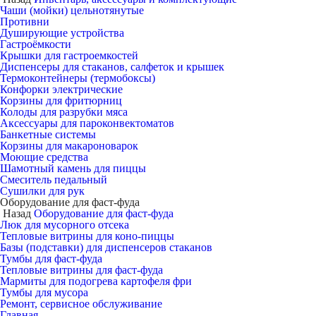
Чаши (мойки) цельнотянутые
Противни
Душирующие устройства
Гастроёмкости
Крышки для гастроемкостей
Диспенсеры для стаканов, салфеток и крышек
Термоконтейнеры (термобоксы)
Конфорки электрические
Корзины для фритюрниц
Колоды для разрубки мяса
Аксессуары для пароконвектоматов
Банкетные системы
Корзины для макароноварок
Моющие средства
Шамотный камень для пиццы
Смеситель педальный
Сушилки для рук
Оборудование для фаст-фуда
Назад
Оборудование для фаст-фуда
Люк для мусорного отсека
Тепловые витрины для коно-пиццы
Базы (подставки) для диспенсеров стаканов
Тумбы для фаст-фуда
Тепловые витрины для фаст-фуда
Мармиты для подогрева картофеля фри
Тумбы для мусора
Ремонт, сервисное обслуживание
Главная