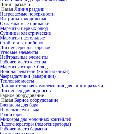
Линия раздачи
Назад
Линия раздачи
Нагреваемые поверхности
Витрины холодильные
Охлаждаемые прилавки
Мармиты первых блюд
Супницы электрические
Мармиты настольные
Стойки для приборов
Диспенсеры для тарелок
Угловые элементы
Нейтральные элементы
Рабочее место кассира
Мармиты вторых блюд
Водонагреватели (кипятильники)
Чаераздатчики (заварники)
Тепловые мосты
Дополнительная комплектация для линии раздачи
Диспенсер для подносов
Барное оборудование
Назад
Барное оборудование
Блендеры для бара
Измельчители льда
Граниторы
Миксеры для молочных коктейлей
Льдогенераторы (ледогенераторы)
Рабочее место бармена
Соковыжималки