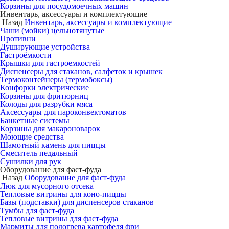
Корзины для посудомоечных машин
Инвентарь, аксессуары и комплектующие
Назад
Инвентарь, аксессуары и комплектующие
Чаши (мойки) цельнотянутые
Противни
Душирующие устройства
Гастроёмкости
Крышки для гастроемкостей
Диспенсеры для стаканов, салфеток и крышек
Термоконтейнеры (термобоксы)
Конфорки электрические
Корзины для фритюрниц
Колоды для разрубки мяса
Аксессуары для пароконвектоматов
Банкетные системы
Корзины для макароноварок
Моющие средства
Шамотный камень для пиццы
Смеситель педальный
Сушилки для рук
Оборудование для фаст-фуда
Назад
Оборудование для фаст-фуда
Люк для мусорного отсека
Тепловые витрины для коно-пиццы
Базы (подставки) для диспенсеров стаканов
Тумбы для фаст-фуда
Тепловые витрины для фаст-фуда
Мармиты для подогрева картофеля фри