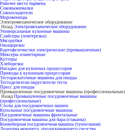
Рабочее место бармена
Соковыжималки
Сокоохладители
Мороженицы
Электромеханическое оборудование
Назад
Электромеханическое оборудование
Универсальные кухонные машины
Слайсеры (ломтерезки)
Мясорубки
Овощерезки
Картофелечистки электрические (промышленные)
Миксеры планетарные
Куттеры
Хлеборезки
Насадки для кухонных процессоров
Приводы к кухонным процессорам
Тестораскаточные машины для пиццы
Тестоделители-округлители теста
Пресс для пиццы
Промышленные посудомоечные машины (профессиональные)
Назад
Промышленные посудомоечные машины
(профессиональные)
Столы для посудомоечных машин
Купольные посудомоечные машины
Посудомоечные машины фронтальные
Посудомоечная машина для бара (стаканы)
Конвейерная посудомоечная машина (туннельная)
Дозаторы моющего, ополаскивающего средства