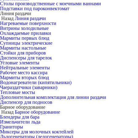
Столы производственные с моечными ваннами
Подставки под пароконвектомат
Линия раздачи
Назад
Линия раздачи
Нагреваемые поверхности
Витрины холодильные
Охлаждаемые прилавки
Мармиты первых блюд
Супницы электрические
Мармиты настольные
Стойки для приборов
Диспенсеры для тарелок
Угловые элементы
Нейтральные элементы
Рабочее место кассира
Мармиты вторых блюд
Водонагреватели (кипятильники)
Чаераздатчики (заварники)
Тепловые мосты
Дополнительная комплектация для линии раздачи
Диспенсер для подносов
Барное оборудование
Назад
Барное оборудование
Блендеры для бара
Измельчители льда
Граниторы
Миксеры для молочных коктейлей
Льдогенераторы (ледогенераторы)