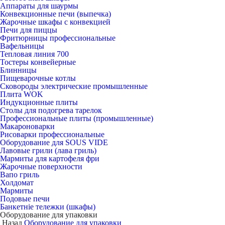
Аппараты для шаурмы
Конвекционные печи (выпечка)
Жарочные шкафы с конвекцией
Печи для пиццы
Фритюрницы профессиональные
Вафельницы
Тепловая линия 700
Тостеры конвейерные
Блинницы
Пищеварочные котлы
Сковороды электрические промышленные
Плита WOK
Индукционные плиты
Столы для подогрева тарелок
Профессиональные плиты (промышленные)
Макароноварки
Рисоварки профессиональные
Оборудование для SOUS VIDE
Лавовые грили (лава гриль)
Мармиты для картофеля фри
Жарочные поверхности
Вапо гриль
Холдомат
Мармиты
Подовые печи
Банкетніе тележки (шкафы)
Оборудование для упаковки
Назад
Оборудование для упаковки