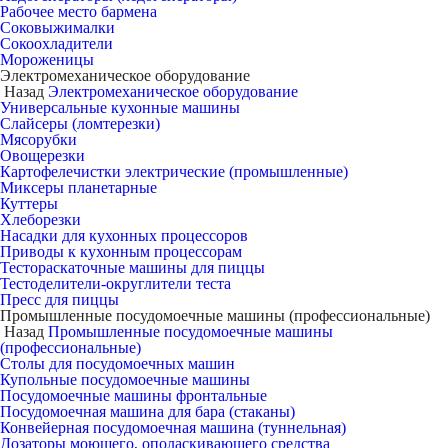
Рабочее место бармена
Соковыжималки
Сокоохладители
Мороженицы
Электромеханическое оборудование
Назад
Электромеханическое оборудование
Универсальные кухонные машины
Слайсеры (ломтерезки)
Мясорубки
Овощерезки
Картофелечистки электрические (промышленные)
Миксеры планетарные
Куттеры
Хлеборезки
Насадки для кухонных процессоров
Приводы к кухонным процессорам
Тестораскаточные машины для пиццы
Тестоделители-округлители теста
Пресс для пиццы
Промышленные посудомоечные машины (профессиональные)
Назад
Промышленные посудомоечные машины
(профессиональные)
Столы для посудомоечных машин
Купольные посудомоечные машины
Посудомоечные машины фронтальные
Посудомоечная машина для бара (стаканы)
Конвейерная посудомоечная машина (туннельная)
Дозаторы моющего, ополаскивающего средства