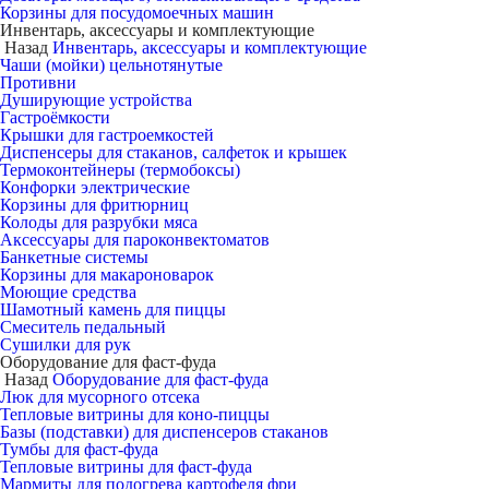
Корзины для посудомоечных машин
Инвентарь, аксессуары и комплектующие
Назад
Инвентарь, аксессуары и комплектующие
Чаши (мойки) цельнотянутые
Противни
Душирующие устройства
Гастроёмкости
Крышки для гастроемкостей
Диспенсеры для стаканов, салфеток и крышек
Термоконтейнеры (термобоксы)
Конфорки электрические
Корзины для фритюрниц
Колоды для разрубки мяса
Аксессуары для пароконвектоматов
Банкетные системы
Корзины для макароноварок
Моющие средства
Шамотный камень для пиццы
Смеситель педальный
Сушилки для рук
Оборудование для фаст-фуда
Назад
Оборудование для фаст-фуда
Люк для мусорного отсека
Тепловые витрины для коно-пиццы
Базы (подставки) для диспенсеров стаканов
Тумбы для фаст-фуда
Тепловые витрины для фаст-фуда
Мармиты для подогрева картофеля фри