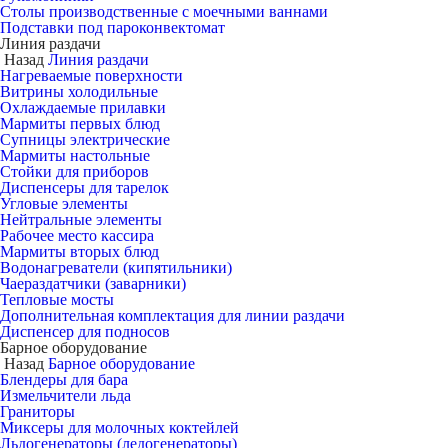
Столы производственные с моечными ваннами
Подставки под пароконвектомат
Линия раздачи
Назад
Линия раздачи
Нагреваемые поверхности
Витрины холодильные
Охлаждаемые прилавки
Мармиты первых блюд
Супницы электрические
Мармиты настольные
Стойки для приборов
Диспенсеры для тарелок
Угловые элементы
Нейтральные элементы
Рабочее место кассира
Мармиты вторых блюд
Водонагреватели (кипятильники)
Чаераздатчики (заварники)
Тепловые мосты
Дополнительная комплектация для линии раздачи
Диспенсер для подносов
Барное оборудование
Назад
Барное оборудование
Блендеры для бара
Измельчители льда
Граниторы
Миксеры для молочных коктейлей
Льдогенераторы (ледогенераторы)