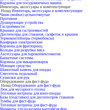
Корзины для посудомоечных машин
Инвентарь, аксессуары и комплектующие
Назад
Инвентарь, аксессуары и комплектующие
Чаши (мойки) цельнотянутые
Противни
Душирующие устройства
Гастроёмкости
Крышки для гастроемкостей
Диспенсеры для стаканов, салфеток и крышек
Термоконтейнеры (термобоксы)
Конфорки электрические
Корзины для фритюрниц
Колоды для разрубки мяса
Аксессуары для пароконвектоматов
Банкетные системы
Корзины для макароноварок
Моющие средства
Шамотный камень для пиццы
Смеситель педальный
Сушилки для рук
Оборудование для фаст-фуда
Назад
Оборудование для фаст-фуда
Люк для мусорного отсека
Тепловые витрины для коно-пиццы
Базы (подставки) для диспенсеров стаканов
Тумбы для фаст-фуда
Тепловые витрины для фаст-фуда
Мармиты для подогрева картофеля фри