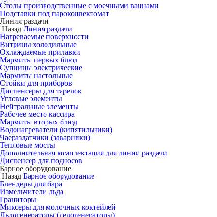
Столы производственные с моечными ваннами
Подставки под пароконвектомат
Линия раздачи
Назад
Линия раздачи
Нагреваемые поверхности
Витрины холодильные
Охлаждаемые прилавки
Мармиты первых блюд
Супницы электрические
Мармиты настольные
Стойки для приборов
Диспенсеры для тарелок
Угловые элементы
Нейтральные элементы
Рабочее место кассира
Мармиты вторых блюд
Водонагреватели (кипятильники)
Чаераздатчики (заварники)
Тепловые мосты
Дополнительная комплектация для линии раздачи
Диспенсер для подносов
Барное оборудование
Назад
Барное оборудование
Блендеры для бара
Измельчители льда
Граниторы
Миксеры для молочных коктейлей
Льдогенераторы (ледогенераторы)