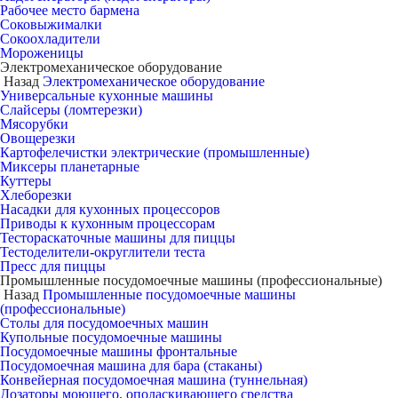
Рабочее место бармена
Соковыжималки
Сокоохладители
Мороженицы
Электромеханическое оборудование
Назад
Электромеханическое оборудование
Универсальные кухонные машины
Слайсеры (ломтерезки)
Мясорубки
Овощерезки
Картофелечистки электрические (промышленные)
Миксеры планетарные
Куттеры
Хлеборезки
Насадки для кухонных процессоров
Приводы к кухонным процессорам
Тестораскаточные машины для пиццы
Тестоделители-округлители теста
Пресс для пиццы
Промышленные посудомоечные машины (профессиональные)
Назад
Промышленные посудомоечные машины
(профессиональные)
Столы для посудомоечных машин
Купольные посудомоечные машины
Посудомоечные машины фронтальные
Посудомоечная машина для бара (стаканы)
Конвейерная посудомоечная машина (туннельная)
Дозаторы моющего, ополаскивающего средства