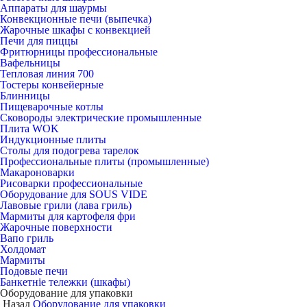
Аппараты для шаурмы
Конвекционные печи (выпечка)
Жарочные шкафы с конвекцией
Печи для пиццы
Фритюрницы профессиональные
Вафельницы
Тепловая линия 700
Тостеры конвейерные
Блинницы
Пищеварочные котлы
Сковороды электрические промышленные
Плита WOK
Индукционные плиты
Столы для подогрева тарелок
Профессиональные плиты (промышленные)
Макароноварки
Рисоварки профессиональные
Оборудование для SOUS VIDE
Лавовые грили (лава гриль)
Мармиты для картофеля фри
Жарочные поверхности
Вапо гриль
Холдомат
Мармиты
Подовые печи
Банкетніе тележки (шкафы)
Оборудование для упаковки
Назад
Оборудование для упаковки