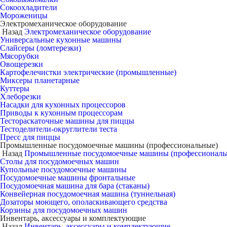
Сокоохладители
Мороженицы
Электромеханическое оборудование
Назад
Электромеханическое оборудование
Универсальные кухонные машины
Слайсеры (ломтерезки)
Мясорубки
Овощерезки
Картофелечистки электрические (промышленные)
Миксеры планетарные
Куттеры
Хлеборезки
Насадки для кухонных процессоров
Приводы к кухонным процессорам
Тестораскаточные машины для пиццы
Тестоделители-округлители теста
Пресс для пиццы
Промышленные посудомоечные машины (профессиональные)
Назад
Промышленные посудомоечные машины (профессиональ
Столы для посудомоечных машин
Купольные посудомоечные машины
Посудомоечные машины фронтальные
Посудомоечная машина для бара (стаканы)
Конвейерная посудомоечная машина (туннельная)
Дозаторы моющего, ополаскивающего средства
Корзины для посудомоечных машин
Инвентарь, аксессуары и комплектующие
Назад
Инвентарь, аксессуары и комплектующие