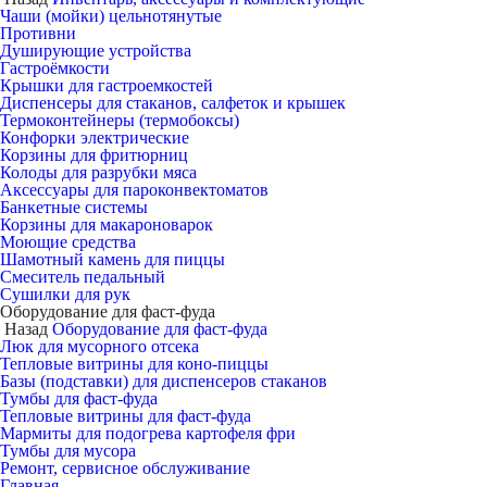
Чаши (мойки) цельнотянутые
Противни
Душирующие устройства
Гастроёмкости
Крышки для гастроемкостей
Диспенсеры для стаканов, салфеток и крышек
Термоконтейнеры (термобоксы)
Конфорки электрические
Корзины для фритюрниц
Колоды для разрубки мяса
Аксессуары для пароконвектоматов
Банкетные системы
Корзины для макароноварок
Моющие средства
Шамотный камень для пиццы
Смеситель педальный
Сушилки для рук
Оборудование для фаст-фуда
Назад
Оборудование для фаст-фуда
Люк для мусорного отсека
Тепловые витрины для коно-пиццы
Базы (подставки) для диспенсеров стаканов
Тумбы для фаст-фуда
Тепловые витрины для фаст-фуда
Мармиты для подогрева картофеля фри
Тумбы для мусора
Ремонт, сервисное обслуживание
Главная