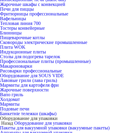
Жарочные шкафы с конвекцией
Печи для пиццы
Фритюрницы профессиональные
Вафельницы
Тепловая линия 700
Тостеры конвейерные
Блинницы
Пищеварочные котлы
Сковороды электрические промышленные
Плита WOK
Индукционные плиты
Столы для подогрева тарелок
Профессиональные плиты (промышленные)
Макароноварки
Рисоварки профессиональные
Оборудование для SOUS VIDE
Лавовые грили (лава гриль)
Мармиты для картофеля фри
Жарочные поверхности
Вапо гриль
Холдомат
Мармиты
Подовые печи
Банкетніе тележки (шкафы)
Оборудование для упаковки
Назад
Оборудование для упаковки
Пакеты для вакуумной упаковки (вакуумные пакеты)
Аппараты для вакуумной упаковки