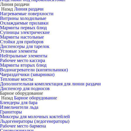
Линия раздачи
Назад
Линия раздачи
Нагреваемые поверхности
Витрины холодильные
Охлаждаемые прилавки
Мармиты первых блюд
Супницы электрические
Мармиты настольные
Стойки для приборов
Диспенсеры для тарелок
Угловые элементы
Нейтральные элементы
Рабочее место кассира
Мармиты вторых блюд
Водонагреватели (кипятильники)
Чаераздатчики (заварники)
Тепловые мосты
Дополнительная комплектация для линии раздачи
Диспенсер для подносов
Барное оборудование
Назад
Барное оборудование
Блендеры для бара
Измельчители льда
Граниторы
Миксеры для молочных коктейлей
Льдогенераторы (ледогенераторы)
Рабочее место бармена
Соковыжималки