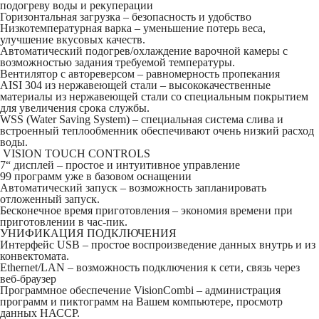
подогреву воды и рекуперации
Горизонтальная загрузка – безопасность и удобство
Низкотемпературная варка – уменьшение потерь веса,
улучшение вкусовых качеств.
Автоматический подогрев/охлаждение варочной камеры с
возможностью задания требуемой температуры.
Вентилятор с автореверсом – равномерность пропекания
AISI 304 из нержавеющей стали – высококачественные
материалы из нержавеющей стали со специальным покрытием
для увеличения срока службы.
WSS (Water Saving System) – специальная система слива и
встроенный теплообменник обеспечивают очень низкий расход
воды.
VISION TOUCH CONTROLS
7“ дисплей – простое и интуитивное управление
99 программ уже в базовом оснащении
Автоматический запуск – возможность запланировать
отложенный запуск.
Бесконечное время приготовления – экономия времени при
приготовлении в час-пик.
УНИФИКАЦИЯ ПОДКЛЮЧЕНИЯ
Интерфейс USB – простое воспроизведение данных внутрь и из
конвектомата.
Ethernet/LAN – возможность подключения к сети, связь через
веб-браузер
Программное обеспечение VisionCombi – администрация
программ и пиктограмм на Вашем компьютере, просмотр
данных НАССР.