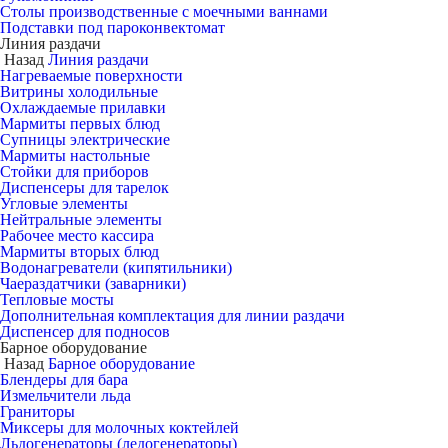
Столы производственные с моечными ваннами
Подставки под пароконвектомат
Линия раздачи
Назад
Линия раздачи
Нагреваемые поверхности
Витрины холодильные
Охлаждаемые прилавки
Мармиты первых блюд
Супницы электрические
Мармиты настольные
Стойки для приборов
Диспенсеры для тарелок
Угловые элементы
Нейтральные элементы
Рабочее место кассира
Мармиты вторых блюд
Водонагреватели (кипятильники)
Чаераздатчики (заварники)
Тепловые мосты
Дополнительная комплектация для линии раздачи
Диспенсер для подносов
Барное оборудование
Назад
Барное оборудование
Блендеры для бара
Измельчители льда
Граниторы
Миксеры для молочных коктейлей
Льдогенераторы (ледогенераторы)