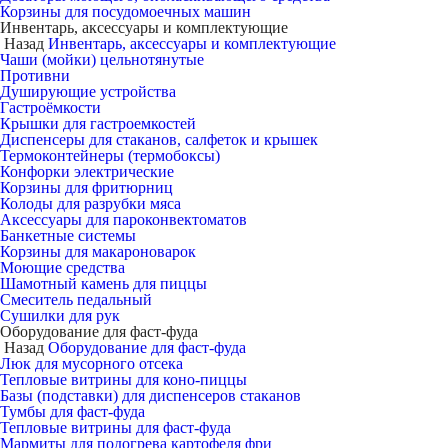
Корзины для посудомоечных машин
Инвентарь, аксессуары и комплектующие
Назад
Инвентарь, аксессуары и комплектующие
Чаши (мойки) цельнотянутые
Противни
Душирующие устройства
Гастроёмкости
Крышки для гастроемкостей
Диспенсеры для стаканов, салфеток и крышек
Термоконтейнеры (термобоксы)
Конфорки электрические
Корзины для фритюрниц
Колоды для разрубки мяса
Аксессуары для пароконвектоматов
Банкетные системы
Корзины для макароноварок
Моющие средства
Шамотный камень для пиццы
Смеситель педальный
Сушилки для рук
Оборудование для фаст-фуда
Назад
Оборудование для фаст-фуда
Люк для мусорного отсека
Тепловые витрины для коно-пиццы
Базы (подставки) для диспенсеров стаканов
Тумбы для фаст-фуда
Тепловые витрины для фаст-фуда
Мармиты для подогрева картофеля фри