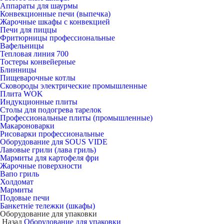
Аппараты для шаурмы
Конвекционные печи (выпечка)
Жарочные шкафы с конвекцией
Печи для пиццы
Фритюрницы профессиональные
Вафельницы
Тепловая линия 700
Тостеры конвейерные
Блинницы
Пищеварочные котлы
Сковороды электрические промышленные
Плита WOK
Индукционные плиты
Столы для подогрева тарелок
Профессиональные плиты (промышленные)
Макароноварки
Рисоварки профессиональные
Оборудование для SOUS VIDE
Лавовые грили (лава гриль)
Мармиты для картофеля фри
Жарочные поверхности
Вапо гриль
Холдомат
Мармиты
Подовые печи
Банкетніе тележки (шкафы)
Оборудование для упаковки
Назад
Оборудование для упаковки