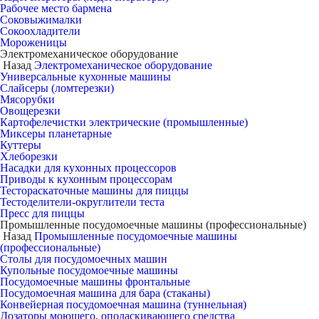
Рабочее место бармена
Соковыжималки
Сокоохладители
Мороженицы
Электромеханическое оборудование
Назад
Электромеханическое оборудование
Универсальные кухонные машины
Слайсеры (ломтерезки)
Мясорубки
Овощерезки
Картофелечистки электрические (промышленные)
Миксеры планетарные
Куттеры
Хлеборезки
Насадки для кухонных процессоров
Приводы к кухонным процессорам
Тестораскаточные машины для пиццы
Тестоделители-округлители теста
Пресс для пиццы
Промышленные посудомоечные машины (профессиональные)
Назад
Промышленные посудомоечные машины
(профессиональные)
Столы для посудомоечных машин
Купольные посудомоечные машины
Посудомоечные машины фронтальные
Посудомоечная машина для бара (стаканы)
Конвейерная посудомоечная машина (туннельная)
Дозаторы моющего, ополаскивающего средства