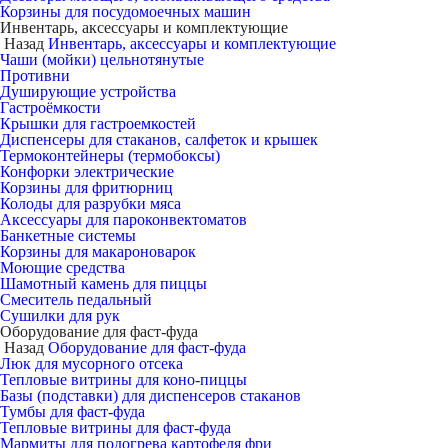
Корзины для посудомоечных машин
Инвентарь, аксессуары и комплектующие
Назад
Инвентарь, аксессуары и комплектующие
Чаши (мойки) цельнотянутые
Противни
Душирующие устройства
Гастроёмкости
Крышки для гастроемкостей
Диспенсеры для стаканов, салфеток и крышек
Термоконтейнеры (термобоксы)
Конфорки электрические
Корзины для фритюрниц
Колоды для разрубки мяса
Аксессуары для пароконвектоматов
Банкетные системы
Корзины для макароноварок
Моющие средства
Шамотный камень для пиццы
Смеситель педальный
Сушилки для рук
Оборудование для фаст-фуда
Назад
Оборудование для фаст-фуда
Люк для мусорного отсека
Тепловые витрины для коно-пиццы
Базы (подставки) для диспенсеров стаканов
Тумбы для фаст-фуда
Тепловые витрины для фаст-фуда
Мармиты для подогрева картофеля фри