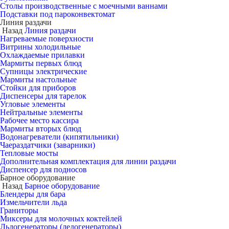
Столы производственные с моечными ваннами
Подставки под пароконвектомат
Линия раздачи
Назад
Линия раздачи
Нагреваемые поверхности
Витрины холодильные
Охлаждаемые прилавки
Мармиты первых блюд
Супницы электрические
Мармиты настольные
Стойки для приборов
Диспенсеры для тарелок
Угловые элементы
Нейтральные элементы
Рабочее место кассира
Мармиты вторых блюд
Водонагреватели (кипятильники)
Чаераздатчики (заварники)
Тепловые мосты
Дополнительная комплектация для линии раздачи
Диспенсер для подносов
Барное оборудование
Назад
Барное оборудование
Блендеры для бара
Измельчители льда
Граниторы
Миксеры для молочных коктейлей
Льдогенераторы (ледогенераторы)