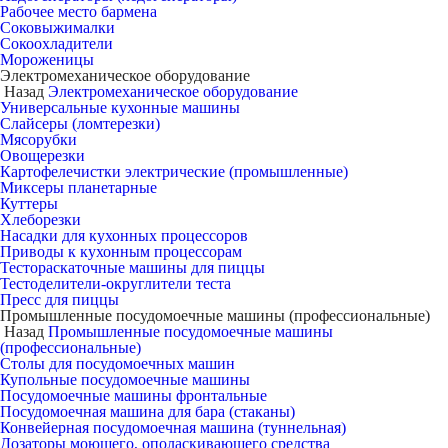
Рабочее место бармена
Соковыжималки
Сокоохладители
Мороженицы
Электромеханическое оборудование
Назад
Электромеханическое оборудование
Универсальные кухонные машины
Слайсеры (ломтерезки)
Мясорубки
Овощерезки
Картофелечистки электрические (промышленные)
Миксеры планетарные
Куттеры
Хлеборезки
Насадки для кухонных процессоров
Приводы к кухонным процессорам
Тестораскаточные машины для пиццы
Тестоделители-округлители теста
Пресс для пиццы
Промышленные посудомоечные машины (профессиональные)
Назад
Промышленные посудомоечные машины
(профессиональные)
Столы для посудомоечных машин
Купольные посудомоечные машины
Посудомоечные машины фронтальные
Посудомоечная машина для бара (стаканы)
Конвейерная посудомоечная машина (туннельная)
Дозаторы моющего, ополаскивающего средства