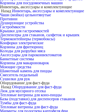
Корзины для посудомоечных машин
Инвентарь, аксессуары и комплектующие
Назад
Инвентарь, аксессуары и комплектующие
Чаши (мойки) цельнотянутые
Противни
Душирующие устройства
Гастроёмкости
Крышки для гастроемкостей
Диспенсеры для стаканов, салфеток и крышек
Термоконтейнеры (термобоксы)
Конфорки электрические
Корзины для фритюрниц
Колоды для разрубки мяса
Аксессуары для пароконвектоматов
Банкетные системы
Корзины для макароноварок
Моющие средства
Шамотный камень для пиццы
Смеситель педальный
Сушилки для рук
Оборудование для фаст-фуда
Назад
Оборудование для фаст-фуда
Люк для мусорного отсека
Тепловые витрины для коно-пиццы
Базы (подставки) для диспенсеров стаканов
Тумбы для фаст-фуда
Тепловые витрины для фаст-фуда
Мармиты для подогрева картофеля фри