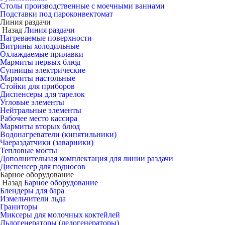
Столы производственные с моечными ваннами
Подставки под пароконвектомат
Линия раздачи
Назад
Линия раздачи
Нагреваемые поверхности
Витрины холодильные
Охлаждаемые прилавки
Мармиты первых блюд
Супницы электрические
Мармиты настольные
Стойки для приборов
Диспенсеры для тарелок
Угловые элементы
Нейтральные элементы
Рабочее место кассира
Мармиты вторых блюд
Водонагреватели (кипятильники)
Чаераздатчики (заварники)
Тепловые мосты
Дополнительная комплектация для линии раздачи
Диспенсер для подносов
Барное оборудование
Назад
Барное оборудование
Блендеры для бара
Измельчители льда
Граниторы
Миксеры для молочных коктейлей
Льдогенераторы (ледогенераторы)