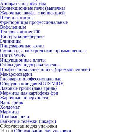
Аппараты для шаурмы
Конвекционные печи (выпечка)
Жарочные шкафы с конвекцией
Печи для пиццы
Фритюрницы профессиональные
Вафельницы
Тепловая линия 700
Тостеры конвейерные
Блинницы
Пищеварочные котлы
Сковороды электрические промышленные
Плита WOK
Индукционные плиты
Столы для подогрева тарелок
Профессиональные плиты (промышленные)
Макароноварки
Рисоварки профессиональные
Оборудование для SOUS VIDE
Лавовые грили (лава гриль)
Мармиты для картофеля фри
Жарочные поверхности
Вапо гриль
Холдомат
Мармиты
Подовые печи
Банкетніе тележки (шкафы)
Оборудование для упаковки
Назад
Оборудование для упаковки