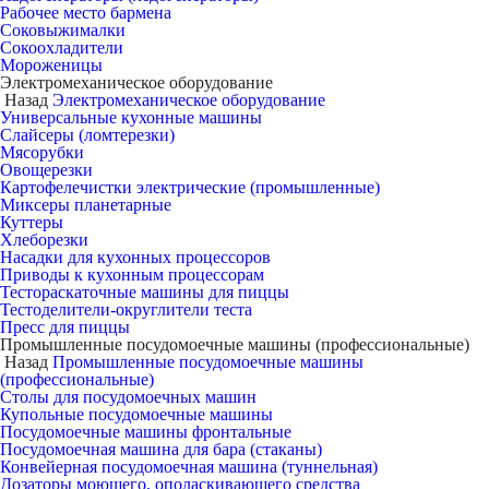
Рабочее место бармена
Соковыжималки
Сокоохладители
Мороженицы
Электромеханическое оборудование
Назад
Электромеханическое оборудование
Универсальные кухонные машины
Слайсеры (ломтерезки)
Мясорубки
Овощерезки
Картофелечистки электрические (промышленные)
Миксеры планетарные
Куттеры
Хлеборезки
Насадки для кухонных процессоров
Приводы к кухонным процессорам
Тестораскаточные машины для пиццы
Тестоделители-округлители теста
Пресс для пиццы
Промышленные посудомоечные машины (профессиональные)
Назад
Промышленные посудомоечные машины
(профессиональные)
Столы для посудомоечных машин
Купольные посудомоечные машины
Посудомоечные машины фронтальные
Посудомоечная машина для бара (стаканы)
Конвейерная посудомоечная машина (туннельная)
Дозаторы моющего, ополаскивающего средства