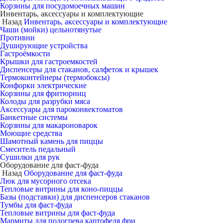
Корзины для посудомоечных машин
Инвентарь, аксессуары и комплектующие
Назад
Инвентарь, аксессуары и комплектующие
Чаши (мойки) цельнотянутые
Противни
Душирующие устройства
Гастроёмкости
Крышки для гастроемкостей
Диспенсеры для стаканов, салфеток и крышек
Термоконтейнеры (термобоксы)
Конфорки электрические
Корзины для фритюрниц
Колоды для разрубки мяса
Аксессуары для пароконвектоматов
Банкетные системы
Корзины для макароноварок
Моющие средства
Шамотный камень для пиццы
Смеситель педальный
Сушилки для рук
Оборудование для фаст-фуда
Назад
Оборудование для фаст-фуда
Люк для мусорного отсека
Тепловые витрины для коно-пиццы
Базы (подставки) для диспенсеров стаканов
Тумбы для фаст-фуда
Тепловые витрины для фаст-фуда
Мармиты для подогрева картофеля фри