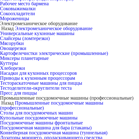
Рабочее место бармена
Соковыжималки
Сокоохладители
Мороженицы
Электромеханическое оборудование
Назад
Электромеханическое оборудование
Универсальные кухонные машины
Слайсеры (ломтерезки)
Мясорубки
Овощерезки
Картофелечистки электрические (промышленные)
Миксеры планетарные
Куттеры
Хлеборезки
Насадки для кухонных процессоров
Приводы к кухонным процессорам
Тестораскаточные машины для пиццы
Тестоделители-округлители теста
Пресс для пиццы
Промышленные посудомоечные машины (профессиональные)
Назад
Промышленные посудомоечные машины
(профессиональные)
Столы для посудомоечных машин
Купольные посудомоечные машины
Посудомоечные машины фронтальные
Посудомоечная машина для бара (стаканы)
Конвейерная посудомоечная машина (туннельная)
Дозаторы моющего, ополаскивающего средства