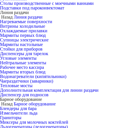
Столы производственные с моечными ваннами
Подставки под пароконвектомат
Линия раздачи
Назад
Линия раздачи
Нагреваемые поверхности
Витрины холодильные
Охлаждаемые прилавки
Мармиты первых блюд
Супницы электрические
Мармиты настольные
Стойки для приборов
Диспенсеры для тарелок
Угловые элементы
Нейтральные элементы
Рабочее место кассира
Мармиты вторых блюд
Водонагреватели (кипятильники)
Чаераздатчики (заварники)
Тепловые мосты
Дополнительная комплектация для линии раздачи
Диспенсер для подносов
Барное оборудование
Назад
Барное оборудование
Блендеры для бара
Измельчители льда
Граниторы
Миксеры для молочных коктейлей
Льдогенераторы (ледогенераторы)