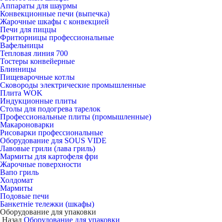
Аппараты для шаурмы
Конвекционные печи (выпечка)
Жарочные шкафы с конвекцией
Печи для пиццы
Фритюрницы профессиональные
Вафельницы
Тепловая линия 700
Тостеры конвейерные
Блинницы
Пищеварочные котлы
Сковороды электрические промышленные
Плита WOK
Индукционные плиты
Столы для подогрева тарелок
Профессиональные плиты (промышленные)
Макароноварки
Рисоварки профессиональные
Оборудование для SOUS VIDE
Лавовые грили (лава гриль)
Мармиты для картофеля фри
Жарочные поверхности
Вапо гриль
Холдомат
Мармиты
Подовые печи
Банкетніе тележки (шкафы)
Оборудование для упаковки
Назад
Оборудование для упаковки