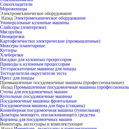
Сокоохладители
Мороженицы
Электромеханическое оборудование
Назад
Электромеханическое оборудование
Универсальные кухонные машины
Слайсеры (ломтерезки)
Мясорубки
Овощерезки
Картофелечистки электрические (промышленные)
Миксеры планетарные
Куттеры
Хлеборезки
Насадки для кухонных процессоров
Приводы к кухонным процессорам
Тестораскаточные машины для пиццы
Тестоделители-округлители теста
Пресс для пиццы
Промышленные посудомоечные машины (профессиональные)
Назад
Промышленные посудомоечные машины (профессиональ
Столы для посудомоечных машин
Купольные посудомоечные машины
Посудомоечные машины фронтальные
Посудомоечная машина для бара (стаканы)
Конвейерная посудомоечная машина (туннельная)
Дозаторы моющего, ополаскивающего средства
Корзины для посудомоечных машин
Инвентарь, аксессуары и комплектующие
Назад
Инвентарь, аксессуары и комплектующие