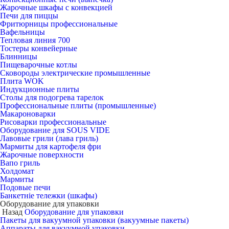
Жарочные шкафы с конвекцией
Печи для пиццы
Фритюрницы профессиональные
Вафельницы
Тепловая линия 700
Тостеры конвейерные
Блинницы
Пищеварочные котлы
Сковороды электрические промышленные
Плита WOK
Индукционные плиты
Столы для подогрева тарелок
Профессиональные плиты (промышленные)
Макароноварки
Рисоварки профессиональные
Оборудование для SOUS VIDE
Лавовые грили (лава гриль)
Мармиты для картофеля фри
Жарочные поверхности
Вапо гриль
Холдомат
Мармиты
Подовые печи
Банкетніе тележки (шкафы)
Оборудование для упаковки
Назад
Оборудование для упаковки
Пакеты для вакуумной упаковки (вакуумные пакеты)
Аппараты для вакуумной упаковки