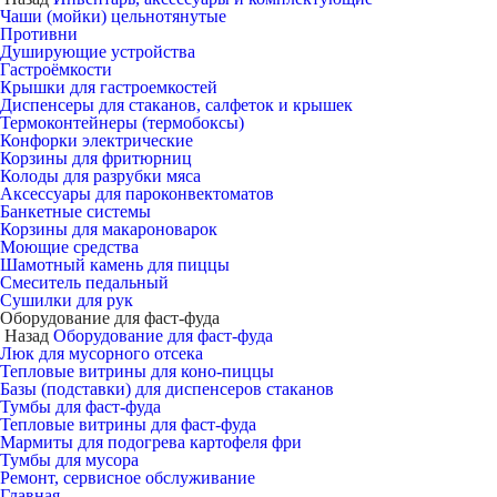
Чаши (мойки) цельнотянутые
Противни
Душирующие устройства
Гастроёмкости
Крышки для гастроемкостей
Диспенсеры для стаканов, салфеток и крышек
Термоконтейнеры (термобоксы)
Конфорки электрические
Корзины для фритюрниц
Колоды для разрубки мяса
Аксессуары для пароконвектоматов
Банкетные системы
Корзины для макароноварок
Моющие средства
Шамотный камень для пиццы
Смеситель педальный
Сушилки для рук
Оборудование для фаст-фуда
Назад
Оборудование для фаст-фуда
Люк для мусорного отсека
Тепловые витрины для коно-пиццы
Базы (подставки) для диспенсеров стаканов
Тумбы для фаст-фуда
Тепловые витрины для фаст-фуда
Мармиты для подогрева картофеля фри
Тумбы для мусора
Ремонт, сервисное обслуживание
Главная