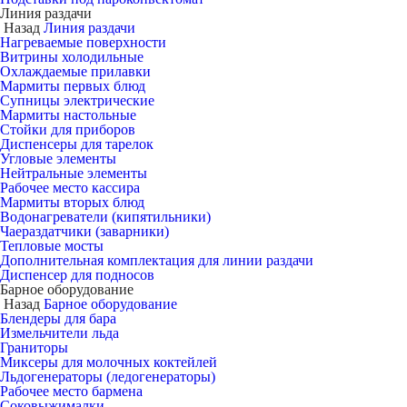
Линия раздачи
Назад
Линия раздачи
Нагреваемые поверхности
Витрины холодильные
Охлаждаемые прилавки
Мармиты первых блюд
Супницы электрические
Мармиты настольные
Стойки для приборов
Диспенсеры для тарелок
Угловые элементы
Нейтральные элементы
Рабочее место кассира
Мармиты вторых блюд
Водонагреватели (кипятильники)
Чаераздатчики (заварники)
Тепловые мосты
Дополнительная комплектация для линии раздачи
Диспенсер для подносов
Барное оборудование
Назад
Барное оборудование
Блендеры для бара
Измельчители льда
Граниторы
Миксеры для молочных коктейлей
Льдогенераторы (ледогенераторы)
Рабочее место бармена
Соковыжималки