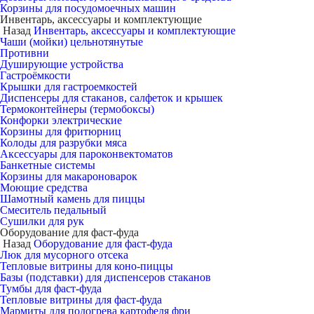
Корзины для посудомоечных машин
Инвентарь, аксессуары и комплектующие
Назад
Инвентарь, аксессуары и комплектующие
Чаши (мойки) цельнотянутые
Противни
Душирующие устройства
Гастроёмкости
Крышки для гастроемкостей
Диспенсеры для стаканов, салфеток и крышек
Термоконтейнеры (термобоксы)
Конфорки электрические
Корзины для фритюрниц
Колоды для разрубки мяса
Аксессуары для пароконвектоматов
Банкетные системы
Корзины для макароноварок
Моющие средства
Шамотный камень для пиццы
Смеситель педальный
Сушилки для рук
Оборудование для фаст-фуда
Назад
Оборудование для фаст-фуда
Люк для мусорного отсека
Тепловые витрины для коно-пиццы
Базы (подставки) для диспенсеров стаканов
Тумбы для фаст-фуда
Тепловые витрины для фаст-фуда
Мармиты для подогрева картофеля фри