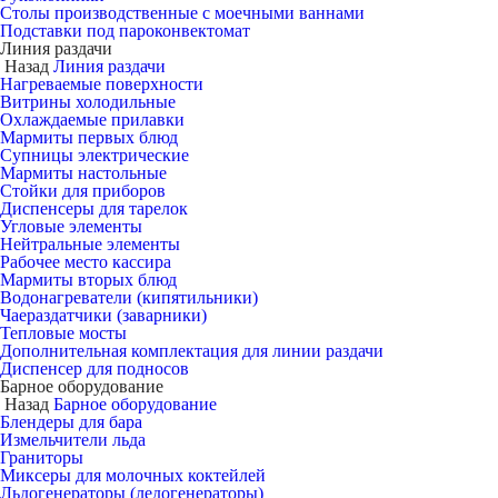
Столы производственные с моечными ваннами
Подставки под пароконвектомат
Линия раздачи
Назад
Линия раздачи
Нагреваемые поверхности
Витрины холодильные
Охлаждаемые прилавки
Мармиты первых блюд
Супницы электрические
Мармиты настольные
Стойки для приборов
Диспенсеры для тарелок
Угловые элементы
Нейтральные элементы
Рабочее место кассира
Мармиты вторых блюд
Водонагреватели (кипятильники)
Чаераздатчики (заварники)
Тепловые мосты
Дополнительная комплектация для линии раздачи
Диспенсер для подносов
Барное оборудование
Назад
Барное оборудование
Блендеры для бара
Измельчители льда
Граниторы
Миксеры для молочных коктейлей
Льдогенераторы (ледогенераторы)