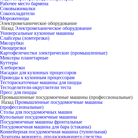
Рабочее место бармена
Соковыжималки
Сокоохладители
Мороженицы
Электромеханическое оборудование
Назад
Электромеханическое оборудование
Универсальные кухонные машины
Слайсеры (ломтерезки)
Мясорубки
Овощерезки
Картофелечистки электрические (промышленные)
Миксеры планетарные
Куттеры
Хлеборезки
Насадки для кухонных процессоров
Приводы к кухонным процессорам
Тестораскаточные машины для пиццы
Тестоделители-округлители теста
Пресс для пиццы
Промышленные посудомоечные машины (профессиональные)
Назад
Промышленные посудомоечные машины
(профессиональные)
Столы для посудомоечных машин
Купольные посудомоечные машины
Посудомоечные машины фронтальные
Посудомоечная машина для бара (стаканы)
Конвейерная посудомоечная машина (туннельная)
Дозаторы моющего, ополаскивающего средства