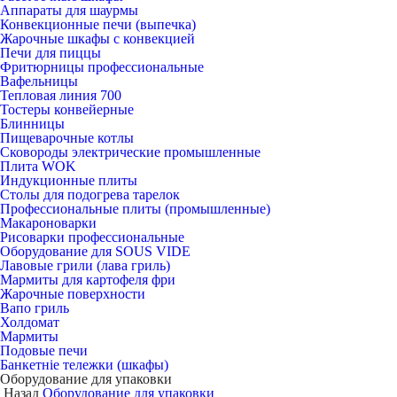
Аппараты для шаурмы
Конвекционные печи (выпечка)
Жарочные шкафы с конвекцией
Печи для пиццы
Фритюрницы профессиональные
Вафельницы
Тепловая линия 700
Тостеры конвейерные
Блинницы
Пищеварочные котлы
Сковороды электрические промышленные
Плита WOK
Индукционные плиты
Столы для подогрева тарелок
Профессиональные плиты (промышленные)
Макароноварки
Рисоварки профессиональные
Оборудование для SOUS VIDE
Лавовые грили (лава гриль)
Мармиты для картофеля фри
Жарочные поверхности
Вапо гриль
Холдомат
Мармиты
Подовые печи
Банкетніе тележки (шкафы)
Оборудование для упаковки
Назад
Оборудование для упаковки