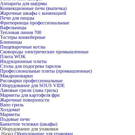
Аппараты для шаурмы
Конвекционные печи (выпечка)
Жарочные шкафы с конвекцией
Печи для пиццы
Фритюрницы профессиональные
Вафельницы
Тепловая линия 700
Тостеры конвейерные
Блинницы
Пищеварочные котлы
Сковороды электрические промышленные
Плита WOK
Индукционные плиты
Столы для подогрева тарелок
Профессиональные плиты (промышленные)
Макароноварки
Рисоварки профессиональные
Оборудование для SOUS VIDE
Лавовые грили (лава гриль)
Мармиты для картофеля фри
Жарочные поверхности
Вапо гриль
Холдомат
Мармиты
Подовые печи
Банкетніе тележки (шкафы)
Оборудование для упаковки
Назад
Оборудование для упаковки