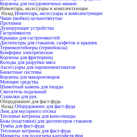
Корзины для посудомоечных машин
Инвентарь, аксессуары и комплектующие
Назад
Инвентарь, аксессуары и комплектующие
Чаши (мойки) цельнотянутые
Противни
Душирующие устройства
Гастроёмкости
Крышки для гастроемкостей
Диспенсеры для стаканов, салфеток и крышек
Термоконтейнеры (термобоксы)
Конфорки электрические
Корзины для фритюрниц
Колоды для разрубки мяса
Аксессуары для пароконвектоматов
Банкетные системы
Корзины для макароноварок
Моющие средства
Шамотный камень для пиццы
Смеситель педальный
Сушилки для рук
Оборудование для фаст-фуда
Назад
Оборудование для фаст-фуда
Люк для мусорного отсека
Тепловые витрины для коно-пиццы
Базы (подставки) для диспенсеров стаканов
Тумбы для фаст-фуда
Тепловые витрины для фаст-фуда
Мармиты для подогрева картофеля фри