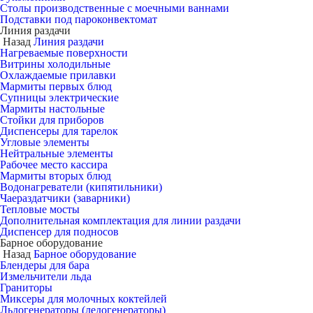
Столы производственные с моечными ваннами
Подставки под пароконвектомат
Линия раздачи
Назад
Линия раздачи
Нагреваемые поверхности
Витрины холодильные
Охлаждаемые прилавки
Мармиты первых блюд
Супницы электрические
Мармиты настольные
Стойки для приборов
Диспенсеры для тарелок
Угловые элементы
Нейтральные элементы
Рабочее место кассира
Мармиты вторых блюд
Водонагреватели (кипятильники)
Чаераздатчики (заварники)
Тепловые мосты
Дополнительная комплектация для линии раздачи
Диспенсер для подносов
Барное оборудование
Назад
Барное оборудование
Блендеры для бара
Измельчители льда
Граниторы
Миксеры для молочных коктейлей
Льдогенераторы (ледогенераторы)