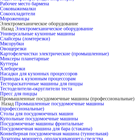
Рабочее место бармена
Соковыжималки
Сокоохладители
Мороженицы
Электромеханическое оборудование
Назад
Электромеханическое оборудование
Универсальные кухонные машины
Слайсеры (ломтерезки)
Мясорубки
Овощерезки
Картофелечистки электрические (промышленные)
Миксеры планетарные
Куттеры
Хлеборезки
Насадки для кухонных процессоров
Приводы к кухонным процессорам
Тестораскаточные машины для пиццы
Тестоделители-округлители теста
Пресс для пиццы
Промышленные посудомоечные машины (профессиональные)
Назад
Промышленные посудомоечные машины
(профессиональные)
Столы для посудомоечных машин
Купольные посудомоечные машины
Посудомоечные машины фронтальные
Посудомоечная машина для бара (стаканы)
Конвейерная посудомоечная машина (туннельная)
Дозаторы моющего, ополаскивающего средства