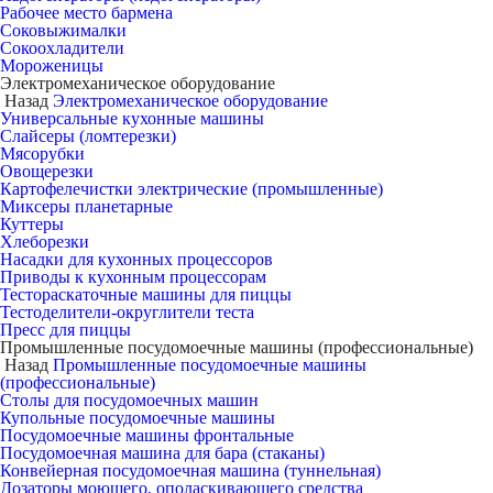
Рабочее место бармена
Соковыжималки
Сокоохладители
Мороженицы
Электромеханическое оборудование
Назад
Электромеханическое оборудование
Универсальные кухонные машины
Слайсеры (ломтерезки)
Мясорубки
Овощерезки
Картофелечистки электрические (промышленные)
Миксеры планетарные
Куттеры
Хлеборезки
Насадки для кухонных процессоров
Приводы к кухонным процессорам
Тестораскаточные машины для пиццы
Тестоделители-округлители теста
Пресс для пиццы
Промышленные посудомоечные машины (профессиональные)
Назад
Промышленные посудомоечные машины
(профессиональные)
Столы для посудомоечных машин
Купольные посудомоечные машины
Посудомоечные машины фронтальные
Посудомоечная машина для бара (стаканы)
Конвейерная посудомоечная машина (туннельная)
Дозаторы моющего, ополаскивающего средства