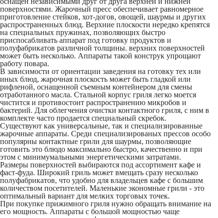
оснащен независимыми друг от друга верхней и нижней
поверхностями. Жарочный пресс обеспечивает равномерное
приготовление стейков, хот-догов, овощей, шаурмы и других
распространенных блюд. Верхние плоскости нередко крепятся
на специальных пружинах, позволяющих быстро
приспосабливать аппарат под готовку продуктов и
полуфабрикатов различной толщины. верхних поверхностей
может быть несколько. Аппараты такой конструк упрощают
работу повара.
В зависимости от ориентации заведения на готовку тех или
иных блюд, жарочная плоскость может быть гладкой или
рифленой, оснащенной съемным контейнером для смены
отработанного масла. Стальной корпус гриля легко моется
чистится и противостоит распространению микробов и
бактерий. Для облегчения очистки контактного гриля, с ним в
комплекте часто продается специальный скребок.
Существуют как универсальные, так и специализированные
жарочные аппараты. Среди специализированых прессов особо
популярны
контактные грили для шаурмы
, позволяющие
готовить это блюдо максимально быстро, качественно и при
этом с минимумальными энергетическими затратами.
Размеры поверхностей выбираются под ассортимент кафе и
фаст-фуда. Широкий гриль может вмещать сразу несколько
полуфабрикатов, что удобно для владельцев кафе с большим
количеством посетителей. Маленькие экономные грили - это
оптимальный вариант для мелких торговых точек.
При
покупке прижимного гриля
нужно обращать внимание на
его мощность. Аппараты с большой мощностью чаще