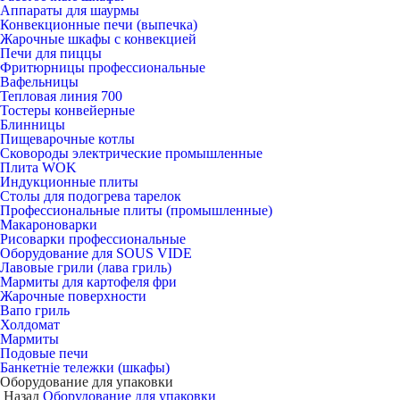
Аппараты для шаурмы
Конвекционные печи (выпечка)
Жарочные шкафы с конвекцией
Печи для пиццы
Фритюрницы профессиональные
Вафельницы
Тепловая линия 700
Тостеры конвейерные
Блинницы
Пищеварочные котлы
Сковороды электрические промышленные
Плита WOK
Индукционные плиты
Столы для подогрева тарелок
Профессиональные плиты (промышленные)
Макароноварки
Рисоварки профессиональные
Оборудование для SOUS VIDE
Лавовые грили (лава гриль)
Мармиты для картофеля фри
Жарочные поверхности
Вапо гриль
Холдомат
Мармиты
Подовые печи
Банкетніе тележки (шкафы)
Оборудование для упаковки
Назад
Оборудование для упаковки