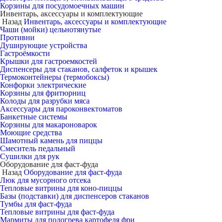
Корзины для посудомоечных машин
Инвентарь, аксессуары и комплектующие
Назад
Инвентарь, аксессуары и комплектующие
Чаши (мойки) цельнотянутые
Противни
Душирующие устройства
Гастроёмкости
Крышки для гастроемкостей
Диспенсеры для стаканов, салфеток и крышек
Термоконтейнеры (термобоксы)
Конфорки электрические
Корзины для фритюрниц
Колоды для разрубки мяса
Аксессуары для пароконвектоматов
Банкетные системы
Корзины для макароноварок
Моющие средства
Шамотный камень для пиццы
Смеситель педальный
Сушилки для рук
Оборудование для фаст-фуда
Назад
Оборудование для фаст-фуда
Люк для мусорного отсека
Тепловые витрины для коно-пиццы
Базы (подставки) для диспенсеров стаканов
Тумбы для фаст-фуда
Тепловые витрины для фаст-фуда
Мармиты для подогрева картофеля фри