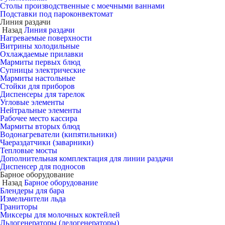
Столы производственные с моечными ваннами
Подставки под пароконвектомат
Линия раздачи
Назад
Линия раздачи
Нагреваемые поверхности
Витрины холодильные
Охлаждаемые прилавки
Мармиты первых блюд
Супницы электрические
Мармиты настольные
Стойки для приборов
Диспенсеры для тарелок
Угловые элементы
Нейтральные элементы
Рабочее место кассира
Мармиты вторых блюд
Водонагреватели (кипятильники)
Чаераздатчики (заварники)
Тепловые мосты
Дополнительная комплектация для линии раздачи
Диспенсер для подносов
Барное оборудование
Назад
Барное оборудование
Блендеры для бара
Измельчители льда
Граниторы
Миксеры для молочных коктейлей
Льдогенераторы (ледогенераторы)