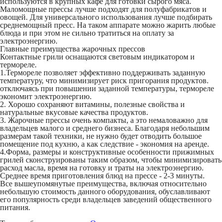
используются в крупных кафе для готовки сырого мяса.
Маломощные прессы лучше подходят для полуфабрикатов и
овощей. Для универсального использования лучше подбирать
среднемощный пресс. На таком аппарате можно жарить любые
блюда и при этом не сильно тратиться на оплату за
электроэнергию.
Главные преимущества жарочных прессов
Контактные грили
оснащаются световым индикатором и
термореле.
1.Термореле позволяет эффективно поддерживать заданную
температуру, что минимизирует риск пригорания продуктов.
отключаясь при повышении заданной температуры, термореле
экономит электроэнергию.
2. Хорошо сохраняют витамины, полезные свойства и
натуральные вкусовые качества продуктов.
3. Жарочные прессы очень компакты, а это немаловажно для
владельцев малого и среднего бизнеса. Благодаря небольшим
размерам такой техники, не нужно будет отводить большое
помещение под кухню, а как следствие - экономия на аренде.
4.Форма, размеры и конструктивные особенности
прижимных
грилей
сконструированы таким образом, чтобы минимизировать
расход масла, время на готовку и траты на электроэнергию.
Среднее время приготовления блюд на прессе - 2-3 минуты.
Все вышеупомянутые преимущества, включая относительно
небольшую стоимость данного оборудования, обуславливают
его популярность среди владельцев заведений общественного
питания.