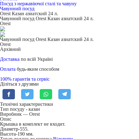
Посуд з нержавіючої сталі та чавуну
Чавунний посуд
Orest Казан азиатский 24 л.
Чавунний посуд Orest Казан азиатский 24 л.
Orest
Чавунний посуд Orest Казан азиатский 24 л.
Orest
Архівний
Доставка
по всій Україні
Оплата
будь-яким способом
100% гарантія та сервіс
Діліться з друзями
Технічні характеристики
Тип посуду -
казан
Виробник — Orest
Опис
Крышка в комплект не входит.
Диаметр-555.
Высота-190 мм.
Товар додано до кошика
Відкрити