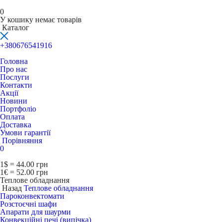
0
У кошику немає товарів
Каталог
+380676541916
Головна
Про нас
Послуги
Контакти
Акції
Новини
Портфоліо
Оплата
Доставка
Умови гарантії
Порівняння
0
1$ = 44.00 грн
1€ = 52.00 грн
Теплове обладнання
Назад
Теплове обладнання
Пароконвектомати
Розстоєчні шафи
Апарати для шаурми
Конвекційні печі (випічка)