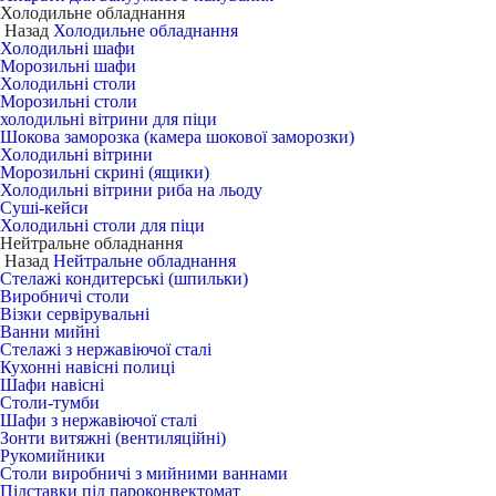
Холодильне обладнання
Назад
Холодильне обладнання
Холодильні шафи
Морозильні шафи
Холодильні столи
Морозильні столи
холодильні вітрини для піци
Шокова заморозка (камера шокової заморозки)
Холодильні вітрини
Морозильні скрині (ящики)
Холодильні вітрини риба на льоду
Суші-кейси
Холодильні столи для піци
Нейтральне обладнання
Назад
Нейтральне обладнання
Стелажі кондитерські (шпильки)
Виробничі столи
Візки сервірувальні
Ванни мийні
Стелажі з нержавіючої сталі
Кухонні навісні полиці
Шафи навісні
Столи-тумби
Шафи з нержавіючої сталі
Зонти витяжні (вентиляційні)
Рукомийники
Столи виробничі з мийними ваннами
Підставки під пароконвектомат