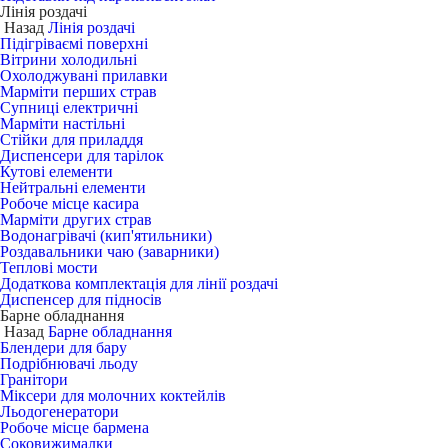
Лінія роздачі
Назад
Лінія роздачі
Підігріваємі поверхні
Вітрини холодильні
Охолоджувані прилавки
Марміти перших страв
Супниці електричні
Марміти настільні
Стійки для приладдя
Диспенсери для тарілок
Кутові елементи
Нейтральні елементи
Робоче місце касира
Марміти других страв
Водонагрівачі (кип'ятильники)
Роздавальники чаю (заварники)
Теплові мости
Додаткова комплектація для лінії роздачі
Диспенсер для підносів
Барне обладнання
Назад
Барне обладнання
Блендери для бару
Подрібнювачі льоду
Гранітори
Міксери для молочних коктейлів
Льодогенератори
Робоче місце бармена
Соковижималки