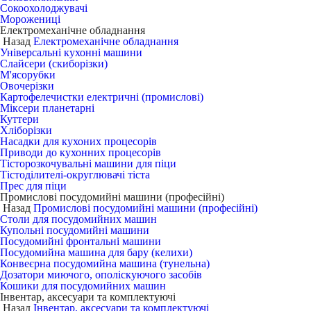
Сокоохолоджувачі
Морожениці
Електромеханічне обладнання
Назад
Електромеханічне обладнання
Універсальні кухонні машини
Слайсери (скиборізки)
М'ясорубки
Овочерізки
Картофелечистки електричні (промислові)
Міксери планетарні
Куттери
Хліборізки
Насадки для кухоних процесорів
Приводи до кухонних процесорів
Тісторозкочувальні машини для піци
Тістоділителі-округлювачі тіста
Прес для піци
Промислові посудомийні машини (професійні)
Назад
Промислові посудомийні машини (професійні)
Столи для посудомийних машин
Купольні посудомийні машини
Посудомийні фронтальні машини
Посудомийна машина для бару (келихи)
Конвеєрна посудомийна машина (тунельна)
Дозатори миючого, ополіскуючого засобів
Кошики для посудомийних машин
Інвентар, аксесуари та комплектуючі
Назад
Інвентар, аксесуари та комплектуючі