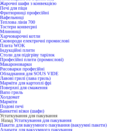
Жарочні шафи з конвекцією
Печі для піци
Фритюрниці професійні
Вафельниці
Теплова лінія 700
Тостери конвеєрні
Млинниці
Харчоварочні котли
Сковороди електричні промислові
Плита WOK
Індукційні плити
Столи для підігріву тарілок
Професійні плити (промислові)
Макароноварки
Рисоварки професійні
Обладнання для SOUS VIDE
Лавові грилі (лава гриль)
Марміти для картоплі фрі
Поверхні для смаження
Вапо гриль
Холдомат
Марміти
Подові печі
Банкетні візки (шафи)
Устаткування для пакування
Назад
Устаткування для пакування
Пакети для вакуумного пакування (вакуумні пакети)
Апарати для вакуумного пакування