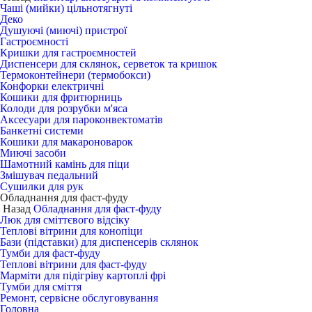
Чаші (мийки) цільнотягнуті
Деко
Душуючі (миючі) пристрої
Гастроємності
Кришки для гастроємностей
Диспенсери для склянок, серветок та кришок
Термоконтейнери (термобокси)
Конфорки електричні
Кошики для фритюрниць
Колоди для розрубки м'яса
Аксесуари для пароконвектоматів
Банкетні системи
Кошики для макароноварок
Миючі засоби
Шамотний камінь для піци
Змішувач педальний
Сушилки для рук
Обладнання для фаст-фуду
Назад
Обладнання для фаст-фуду
Люк для сміттєвого відсіку
Теплові вітрини для конопіци
Бази (підставки) для диспенсерів склянок
Тумби для фаст-фуду
Теплові вітрини для фаст-фуду
Марміти для підігріву картоплі фрі
Тумби для сміття
Ремонт, сервісне обслуговування
Головна