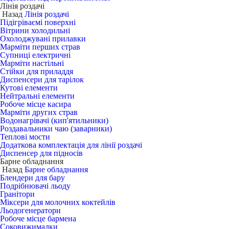
Лінія роздачі
Назад
Лінія роздачі
Підігріваємі поверхні
Вітрини холодильні
Охолоджувані прилавки
Марміти перших страв
Супниці електричні
Марміти настільні
Стійки для приладдя
Диспенсери для тарілок
Кутові елементи
Нейтральні елементи
Робоче місце касира
Марміти других страв
Водонагрівачі (кип'ятильники)
Роздавальники чаю (заварники)
Теплові мости
Додаткова комплектація для лінії роздачі
Диспенсер для підносів
Барне обладнання
Назад
Барне обладнання
Блендери для бару
Подрібнювачі льоду
Гранітори
Міксери для молочних коктейлів
Льодогенератори
Робоче місце бармена
Соковижималки