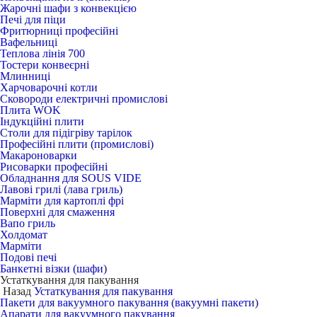
Жарочні шафи з конвекцією
Печі для піци
Фритюрниці професійні
Вафельниці
Теплова лінія 700
Тостери конвеєрні
Млинниці
Харчоварочні котли
Сковороди електричні промислові
Плита WOK
Індукційні плити
Столи для підігріву тарілок
Професійні плити (промислові)
Макароноварки
Рисоварки професійні
Обладнання для SOUS VIDE
Лавові грилі (лава гриль)
Марміти для картоплі фрі
Поверхні для смаження
Вапо гриль
Холдомат
Марміти
Подові печі
Банкетні візки (шафи)
Устаткування для пакування
Назад
Устаткування для пакування
Пакети для вакуумного пакування (вакуумні пакети)
Апарати для вакуумного пакування