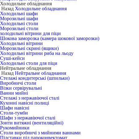
Холодильне обладнання
Назад
Холодильне обладнання
Холодильні шафи
Морозильні шафи
Холодильні столи
Морозильні столи
холодильні вітрини для піци
Шокова заморозка (камера шокової заморозки)
Холодильні вітрини
Морозильні скрині (ящики)
Холодильні вітрини риба на льоду
Суші-кейси
Холодильні столи для піци
Нейтральне обладнання
Назад
Нейтральне обладнання
Стелажі кондитерські (шпильки)
Виробничі столи
Візки сервірувальні
Ванни мийні
Стелажі з нержавіючої сталі
Кухонні навісні полиці
Шафи навісні
Столи-тумби
Шафи з нержавіючої сталі
Зонти витяжні (вентиляційні)
Рукомийники
Столи виробничі з мийними ваннами
Підставки під пароконвектомат