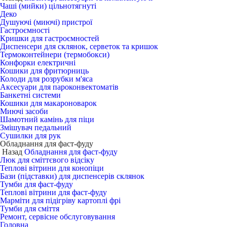
Чаші (мийки) цільнотягнуті
Деко
Душуючі (миючі) пристрої
Гастроємності
Кришки для гастроємностей
Диспенсери для склянок, серветок та кришок
Термоконтейнери (термобокси)
Конфорки електричні
Кошики для фритюрниць
Колоди для розрубки м'яса
Аксесуари для пароконвектоматів
Банкетні системи
Кошики для макароноварок
Миючі засоби
Шамотний камінь для піци
Змішувач педальний
Сушилки для рук
Обладнання для фаст-фуду
Назад
Обладнання для фаст-фуду
Люк для сміттєвого відсіку
Теплові вітрини для конопіци
Бази (підставки) для диспенсерів склянок
Тумби для фаст-фуду
Теплові вітрини для фаст-фуду
Марміти для підігріву картоплі фрі
Тумби для сміття
Ремонт, сервісне обслуговування
Головна