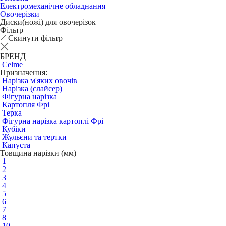
Електромеханічне обладнання
Овочерізки
Диски(ножі) для овочерізок
Фільтр
Скинути фільтр
БРЕНД
Celme
Призначення:
Нарізка м'яких овочів
Нарізка (слайсер)
Фігурна нарізка
Картопля Фрі
Терка
Фігурна нарізка картоплі Фрі
Кубіки
Жульєни та тертки
Капуста
Товщина нарізки (мм)
1
2
3
4
5
6
7
8
10