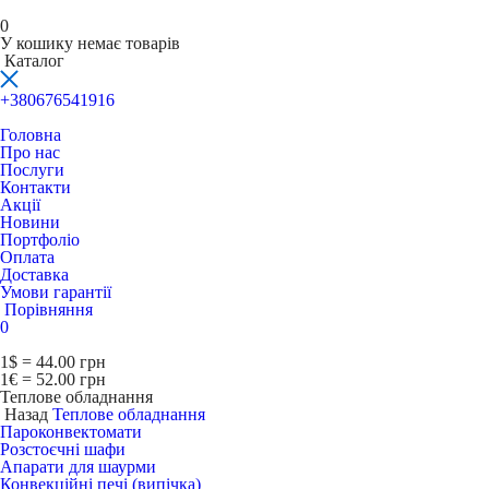
0
У кошику немає товарів
Каталог
+380676541916
Головна
Про нас
Послуги
Контакти
Акції
Новини
Портфоліо
Оплата
Доставка
Умови гарантії
Порівняння
0
1$ = 44.00 грн
1€ = 52.00 грн
Теплове обладнання
Назад
Теплове обладнання
Пароконвектомати
Розстоєчні шафи
Апарати для шаурми
Конвекційні печі (випічка)