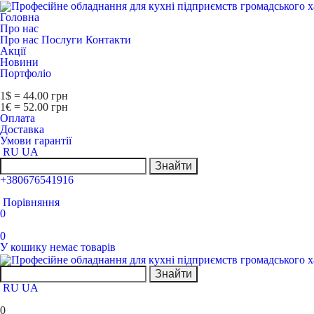
Головна
Про нас
Про нас
Послуги
Контакти
Акції
Новини
Портфоліо
1$ = 44.00 грн
1€ = 52.00 грн
Оплата
Доставка
Умови гарантії
RU
UA
Знайти
+380676541916
Порівняння
0
0
У кошику немає товарів
Знайти
RU
UA
0