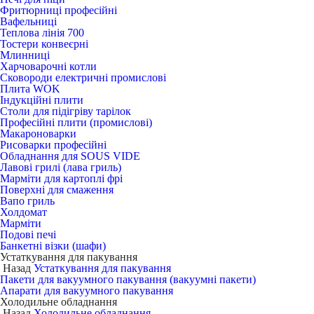
Фритюрниці професійні
Вафельниці
Теплова лінія 700
Тостери конвеєрні
Млинниці
Харчоварочні котли
Сковороди електричні промислові
Плита WOK
Індукційні плити
Столи для підігріву тарілок
Професійні плити (промислові)
Макароноварки
Рисоварки професійні
Обладнання для SOUS VIDE
Лавові грилі (лава гриль)
Марміти для картоплі фрі
Поверхні для смаження
Вапо гриль
Холдомат
Марміти
Подові печі
Банкетні візки (шафи)
Устаткування для пакування
Назад
Устаткування для пакування
Пакети для вакуумного пакування (вакуумні пакети)
Апарати для вакуумного пакування
Холодильне обладнання
Назад
Холодильне обладнання