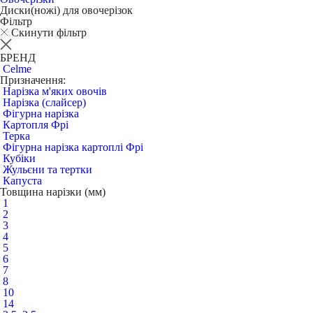
Диски(ножі) для овочерізок
Фільтр
Скинути фільтр
БРЕНД
Celme
Призначення:
Нарізка м'яких овочів
Нарізка (слайсер)
Фігурна нарізка
Картопля Фрі
Терка
Фігурна нарізка картоплі Фрі
Кубіки
Жульєни та тертки
Капуста
Товщина нарізки (мм)
1
2
3
4
5
6
7
8
10
14