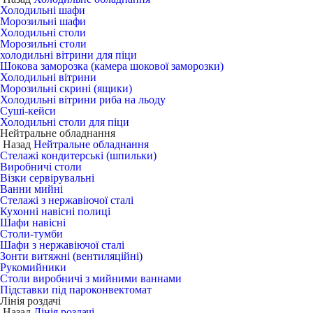
Холодильні шафи
Морозильні шафи
Холодильні столи
Морозильні столи
холодильні вітрини для піци
Шокова заморозка (камера шокової заморозки)
Холодильні вітрини
Морозильні скрині (ящики)
Холодильні вітрини риба на льоду
Суші-кейси
Холодильні столи для піци
Нейтральне обладнання
Назад
Нейтральне обладнання
Стелажі кондитерські (шпильки)
Виробничі столи
Візки сервірувальні
Ванни мийні
Стелажі з нержавіючої сталі
Кухонні навісні полиці
Шафи навісні
Столи-тумби
Шафи з нержавіючої сталі
Зонти витяжні (вентиляційні)
Рукомийники
Столи виробничі з мийними ваннами
Підставки під пароконвектомат
Лінія роздачі
Назад
Лінія роздачі