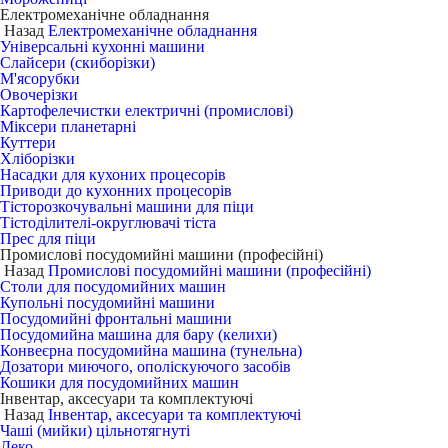
Електромеханічне обладнання
Назад
Електромеханічне обладнання
Універсальні кухонні машини
Слайсери (скиборізки)
М'ясорубки
Овочерізки
Картофелечистки електричні (промислові)
Міксери планетарні
Куттери
Хліборізки
Насадки для кухоних процесорів
Приводи до кухонних процесорів
Тісторозкочувальні машини для піци
Тістоділителі-округлювачі тіста
Прес для піци
Промислові посудомийні машини (професійні)
Назад
Промислові посудомийні машини (професійні)
Столи для посудомийних машин
Купольні посудомийні машини
Посудомийні фронтальні машини
Посудомийна машина для бару (келихи)
Конвеєрна посудомийна машина (тунельна)
Дозатори миючого, ополіскуючого засобів
Кошики для посудомийних машин
Інвентар, аксесуари та комплектуючі
Назад
Інвентар, аксесуари та комплектуючі
Чаші (мийки) цільнотягнуті
Деко