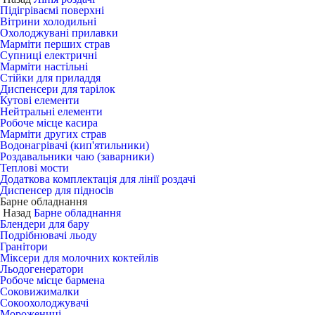
Підігріваємі поверхні
Вітрини холодильні
Охолоджувані прилавки
Марміти перших страв
Супниці електричні
Марміти настільні
Стійки для приладдя
Диспенсери для тарілок
Кутові елементи
Нейтральні елементи
Робоче місце касира
Марміти других страв
Водонагрівачі (кип'ятильники)
Роздавальники чаю (заварники)
Теплові мости
Додаткова комплектація для лінії роздачі
Диспенсер для підносів
Барне обладнання
Назад
Барне обладнання
Блендери для бару
Подрібнювачі льоду
Гранітори
Міксери для молочних коктейлів
Льодогенератори
Робоче місце бармена
Соковижималки
Сокоохолоджувачі
Морожениці