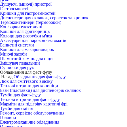
Душуючі (миючі) пристрої
Гастроємності
Кришки для гастроємностей
Диспенсери для склянок, серветок та кришок
Термоконтейнери (термобокси)
Конфорки електричні
Кошики для фритюрниць
Колоди для розрубки м'яса
Аксесуари для пароконвектоматів
Банкетні системи
Кошики для макароноварок
Миючі засоби
Шамотний камінь для піци
Змішувач педальний
Сушилки для рук
Обладнання для фаст-фуду
Назад
Обладнання для фаст-фуду
Люк для сміттєвого відсіку
Теплові вітрини для конопіци
Бази (підставки) для диспенсерів склянок
Тумби для фаст-фуду
Теплові вітрини для фаст-фуду
Марміти для підігріву картоплі фрі
Тумби для сміття
Ремонт, сервісне обслуговування
Головна
Електромеханічне обладнання
Овочерізки