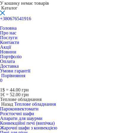
У кошику немає товарів
Каталог
+380676541916
Головна
Про нас
Послуги
Контакти
Акції
Новини
Портфоліо
Оплата
Доставка
Умови гарантії
Порівняння
0
1$ = 44.00 грн
1€ = 52.00 грн
Теплове обладнання
Назад
Теплове обладнання
Пароконвектомати
Розстоєчні шафи
Апарати для шаурми
Конвекційні печі (випічка)
Жарочні шафи з конвекцією
Печі для піци