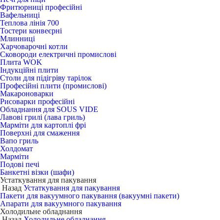
Фритюрниці професійні
Вафельниці
Теплова лінія 700
Тостери конвеєрні
Млинниці
Харчоварочні котли
Сковороди електричні промислові
Плита WOK
Індукційні плити
Столи для підігріву тарілок
Професійні плити (промислові)
Макароноварки
Рисоварки професійні
Обладнання для SOUS VIDE
Лавові грилі (лава гриль)
Марміти для картоплі фрі
Поверхні для смаження
Вапо гриль
Холдомат
Марміти
Подові печі
Банкетні візки (шафи)
Устаткування для пакування
Назад
Устаткування для пакування
Пакети для вакуумного пакування (вакуумні пакети)
Апарати для вакуумного пакування
Холодильне обладнання
Назад
Холодильне обладнання