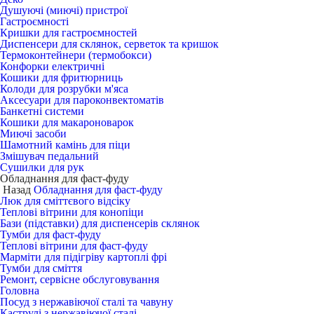
Душуючі (миючі) пристрої
Гастроємності
Кришки для гастроємностей
Диспенсери для склянок, серветок та кришок
Термоконтейнери (термобокси)
Конфорки електричні
Кошики для фритюрниць
Колоди для розрубки м'яса
Аксесуари для пароконвектоматів
Банкетні системи
Кошики для макароноварок
Миючі засоби
Шамотний камінь для піци
Змішувач педальний
Сушилки для рук
Обладнання для фаст-фуду
Назад
Обладнання для фаст-фуду
Люк для сміттєвого відсіку
Теплові вітрини для конопіци
Бази (підставки) для диспенсерів склянок
Тумби для фаст-фуду
Теплові вітрини для фаст-фуду
Марміти для підігріву картоплі фрі
Тумби для сміття
Ремонт, сервісне обслуговування
Головна
Посуд з нержавіючої сталі та чавуну
Каструлі з нержавіючої сталі