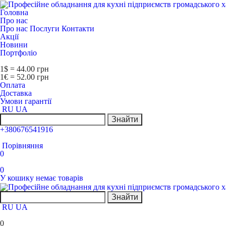
Головна
Про нас
Про нас
Послуги
Контакти
Акції
Новини
Портфоліо
1$ = 44.00 грн
1€ = 52.00 грн
Оплата
Доставка
Умови гарантії
RU
UA
Знайти
+380676541916
Порівняння
0
0
У кошику немає товарів
Знайти
RU
UA
0