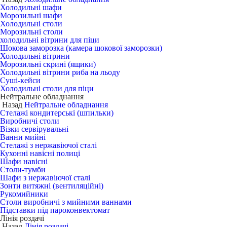
Холодильні шафи
Морозильні шафи
Холодильні столи
Морозильні столи
холодильні вітрини для піци
Шокова заморозка (камера шокової заморозки)
Холодильні вітрини
Морозильні скрині (ящики)
Холодильні вітрини риба на льоду
Суші-кейси
Холодильні столи для піци
Нейтральне обладнання
Назад
Нейтральне обладнання
Стелажі кондитерські (шпильки)
Виробничі столи
Візки сервірувальні
Ванни мийні
Стелажі з нержавіючої сталі
Кухонні навісні полиці
Шафи навісні
Столи-тумби
Шафи з нержавіючої сталі
Зонти витяжні (вентиляційні)
Рукомийники
Столи виробничі з мийними ваннами
Підставки під пароконвектомат
Лінія роздачі
Назад
Лінія роздачі