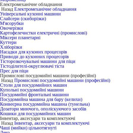
Електромеханічне обладнання
Назад
Електромеханічне обладнання
Універсальні кухонні машини
Слайсери (скиборізки)
М'ясорубки
Овочерізки
Картофелечистки електричні (промислові)
Міксери планетарні
Куттери
Хліборізки
Насадки для кухоних процесорів
Приводи до кухонних процесорів
Тісторозкочувальні машини для піци
Тістоділителі-округлювачі тіста
Прес для піци
Промислові посудомийні машини (професійні)
Назад
Промислові посудомийні машини (професійні)
Столи для посудомийних машин
Купольні посудомийні машини
Посудомийні фронтальні машини
Посудомийна машина для бару (келихи)
Конвеєрна посудомийна машина (тунельна)
Дозатори миючого, ополіскуючого засобів
Кошики для посудомийних машин
Інвентар, аксесуари та комплектуючі
Назад
Інвентар, аксесуари та комплектуючі
Чаші (мийки) цільнотягнуті
Деко