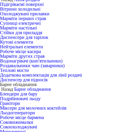
Підігріваємі поверхні
Вітрини холодильні
Охолоджувані прилавки
Марміти перших страв
Супниці електричні
Марміти настільні
Стійки для приладдя
Диспенсери для тарілок
Кутові елементи
Нейтральні елементи
Робоче місце касира
Марміти других страв
Водонагрівачі (кип'ятильники)
Роздавальники чаю (заварники)
Теплові мости
Додаткова комплектація для лінії роздачі
Диспенсер для підносів
Барне обладнання
Назад
Барне обладнання
Блендери для бару
Подрібнювачі льоду
Гранітори
Міксери для молочних коктейлів
Льодогенератори
Робоче місце бармена
Соковижималки
Сокоохолоджувачі
Морожениці