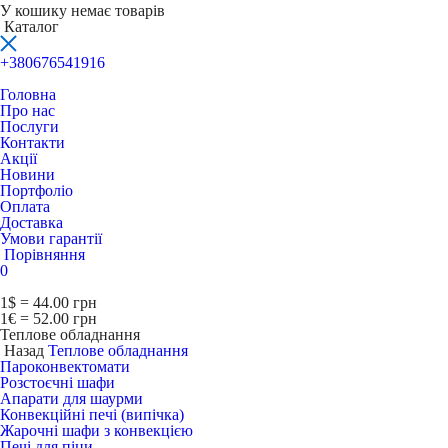
У кошику немає товарів
Каталог
+380676541916
Головна
Про нас
Послуги
Контакти
Акції
Новини
Портфоліо
Оплата
Доставка
Умови гарантії
Порівняння
0
1$ = 44.00 грн
1€ = 52.00 грн
Теплове обладнання
Назад
Теплове обладнання
Пароконвектомати
Розстоєчні шафи
Апарати для шаурми
Конвекційні печі (випічка)
Жарочні шафи з конвекцією
Печі для піци