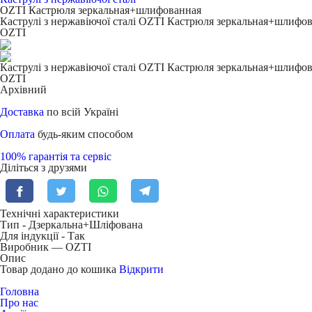
OZTI Кастрюля зеркальная+шлифованная
Каструлі з нержавіючої сталі OZTI Кастрюля зеркальная+шлифо
OZTI
Каструлі з нержавіючої сталі OZTI Кастрюля зеркальная+шлифо
OZTI
Архівний
Доставка
по всій Україні
Оплата
будь-яким способом
100% гарантія та сервіс
Діліться з друзями
Технічні характеристики
Тип -
Дзеркальна+Шліфована
Для індукції -
Так
Виробник — OZTI
Опис
Товар додано до кошика
Відкрити
Головна
Про нас