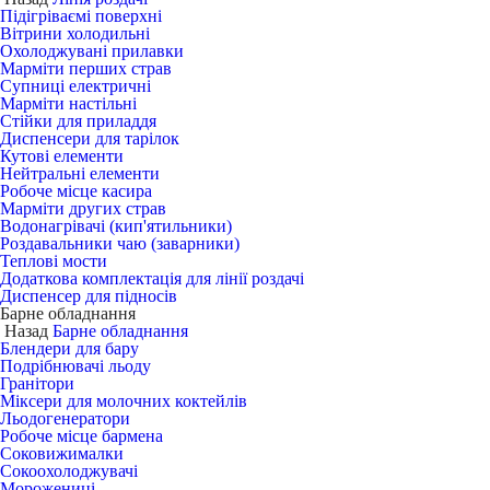
Підігріваємі поверхні
Вітрини холодильні
Охолоджувані прилавки
Марміти перших страв
Супниці електричні
Марміти настільні
Стійки для приладдя
Диспенсери для тарілок
Кутові елементи
Нейтральні елементи
Робоче місце касира
Марміти других страв
Водонагрівачі (кип'ятильники)
Роздавальники чаю (заварники)
Теплові мости
Додаткова комплектація для лінії роздачі
Диспенсер для підносів
Барне обладнання
Назад
Барне обладнання
Блендери для бару
Подрібнювачі льоду
Гранітори
Міксери для молочних коктейлів
Льодогенератори
Робоче місце бармена
Соковижималки
Сокоохолоджувачі
Морожениці