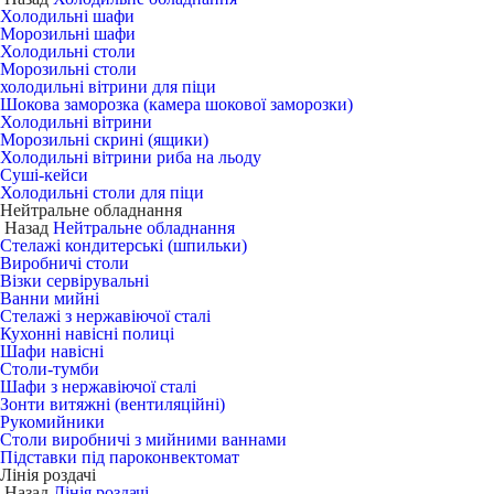
Холодильні шафи
Морозильні шафи
Холодильні столи
Морозильні столи
холодильні вітрини для піци
Шокова заморозка (камера шокової заморозки)
Холодильні вітрини
Морозильні скрині (ящики)
Холодильні вітрини риба на льоду
Суші-кейси
Холодильні столи для піци
Нейтральне обладнання
Назад
Нейтральне обладнання
Стелажі кондитерські (шпильки)
Виробничі столи
Візки сервірувальні
Ванни мийні
Стелажі з нержавіючої сталі
Кухонні навісні полиці
Шафи навісні
Столи-тумби
Шафи з нержавіючої сталі
Зонти витяжні (вентиляційні)
Рукомийники
Столи виробничі з мийними ваннами
Підставки під пароконвектомат
Лінія роздачі
Назад
Лінія роздачі