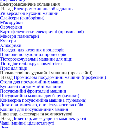
Електромеханічне обладнання
Назад
Електромеханічне обладнання
Універсальні кухонні машини
Слайсери (скиборізки)
М'ясорубки
Овочерізки
Картофелечистки електричні (промислові)
Міксери планетарні
Куттери
Хліборізки
Насадки для кухоних процесорів
Приводи до кухонних процесорів
Тісторозкочувальні машини для піци
Тістоділителі-округлювачі тіста
Прес для піци
Промислові посудомийні машини (професійні)
Назад
Промислові посудомийні машини (професійні)
Столи для посудомийних машин
Купольні посудомийні машини
Посудомийні фронтальні машини
Посудомийна машина для бару (келихи)
Конвеєрна посудомийна машина (тунельна)
Дозатори миючого, ополіскуючого засобів
Кошики для посудомийних машин
Інвентар, аксесуари та комплектуючі
Назад
Інвентар, аксесуари та комплектуючі
Чаші (мийки) цільнотягнуті
Деко