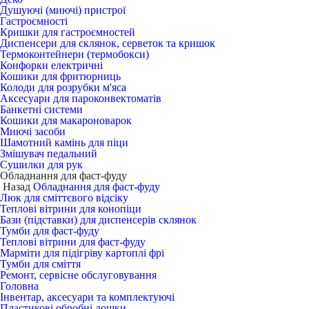
Душуючі (миючі) пристрої
Гастроємності
Кришки для гастроємностей
Диспенсери для склянок, серветок та кришок
Термоконтейнери (термобокси)
Конфорки електричні
Кошики для фритюрниць
Колоди для розрубки м'яса
Аксесуари для пароконвектоматів
Банкетні системи
Кошики для макароноварок
Миючі засоби
Шамотний камінь для піци
Змішувач педальний
Сушилки для рук
Обладнання для фаст-фуду
Назад
Обладнання для фаст-фуду
Люк для сміттєвого відсіку
Теплові вітрини для конопіци
Бази (підставки) для диспенсерів склянок
Тумби для фаст-фуду
Теплові вітрини для фаст-фуду
Марміти для підігріву картоплі фрі
Тумби для сміття
Ремонт, сервісне обслуговування
Головна
Інвентар, аксесуари та комплектуючі
Пластикові обробні дошки