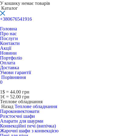
У кошику немає товарів
Каталог
+380676541916
Головна
Про нас
Послуги
Контакти
Акції
Новини
Портфоліо
Оплата
Доставка
Умови гарантії
Порівняння
0
1$ = 44.00 грн
1€ = 52.00 грн
Теплове обладнання
Назад
Теплове обладнання
Пароконвектомати
Розстоєчні шафи
Апарати для шаурми
Конвекційні печі (випічка)
Жарочні шафи з конвекцією
Печі для піци