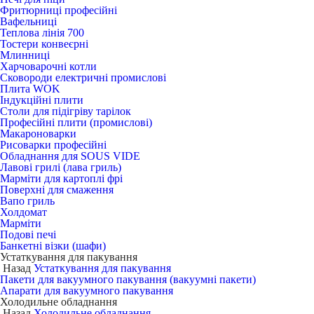
Фритюрниці професійні
Вафельниці
Теплова лінія 700
Тостери конвеєрні
Млинниці
Харчоварочні котли
Сковороди електричні промислові
Плита WOK
Індукційні плити
Столи для підігріву тарілок
Професійні плити (промислові)
Макароноварки
Рисоварки професійні
Обладнання для SOUS VIDE
Лавові грилі (лава гриль)
Марміти для картоплі фрі
Поверхні для смаження
Вапо гриль
Холдомат
Марміти
Подові печі
Банкетні візки (шафи)
Устаткування для пакування
Назад
Устаткування для пакування
Пакети для вакуумного пакування (вакуумні пакети)
Апарати для вакуумного пакування
Холодильне обладнання
Назад
Холодильне обладнання