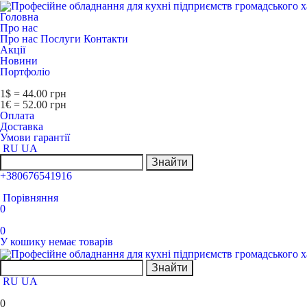
Головна
Про нас
Про нас
Послуги
Контакти
Акції
Новини
Портфоліо
1$ = 44.00 грн
1€ = 52.00 грн
Оплата
Доставка
Умови гарантії
RU
UA
Знайти
+380676541916
Порівняння
0
0
У кошику немає товарів
Знайти
RU
UA
0