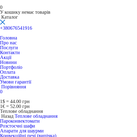
0
У кошику немає товарів
Каталог
+380676541916
Головна
Про нас
Послуги
Контакти
Акції
Новини
Портфоліо
Оплата
Доставка
Умови гарантії
Порівняння
0
1$ = 44.00 грн
1€ = 52.00 грн
Теплове обладнання
Назад
Теплове обладнання
Пароконвектомати
Розстоєчні шафи
Апарати для шаурми
Конвекційні печі (випічка)