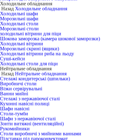
Холодильне обладнання
Назад
Холодильне обладнання
Холодильні шафи
Морозильні шафи
Холодильні столи
Морозильні столи
холодильні вітрини для піци
Шокова заморозка (камера шокової заморозки)
Холодильні вітрини
Морозильні скрині (ящики)
Холодильні вітрини риба на льоду
Суші-кейси
Холодильні столи для піци
Нейтральне обладнання
Назад
Нейтральне обладнання
Стелажі кондитерські (шпильки)
Виробничі столи
Візки сервірувальні
Ванни мийні
Стелажі з нержавіючої сталі
Кухонні навісні полиці
Шафи навісні
Столи-тумби
Шафи з нержавіючої сталі
Зонти витяжні (вентиляційні)
Рукомийники
Столи виробничі з мийними ваннами
Підставки під пароконвектомат