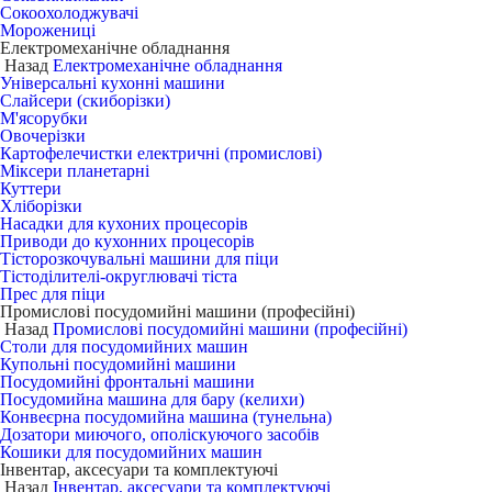
Сокоохолоджувачі
Морожениці
Електромеханічне обладнання
Назад
Електромеханічне обладнання
Універсальні кухонні машини
Слайсери (скиборізки)
М'ясорубки
Овочерізки
Картофелечистки електричні (промислові)
Міксери планетарні
Куттери
Хліборізки
Насадки для кухоних процесорів
Приводи до кухонних процесорів
Тісторозкочувальні машини для піци
Тістоділителі-округлювачі тіста
Прес для піци
Промислові посудомийні машини (професійні)
Назад
Промислові посудомийні машини (професійні)
Столи для посудомийних машин
Купольні посудомийні машини
Посудомийні фронтальні машини
Посудомийна машина для бару (келихи)
Конвеєрна посудомийна машина (тунельна)
Дозатори миючого, ополіскуючого засобів
Кошики для посудомийних машин
Інвентар, аксесуари та комплектуючі
Назад
Інвентар, аксесуари та комплектуючі