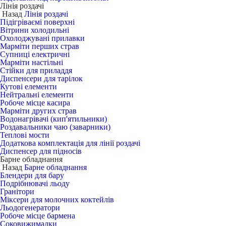
Лінія роздачі
Назад
Лінія роздачі
Підігріваємі поверхні
Вітрини холодильні
Охолоджувані прилавки
Марміти перших страв
Супниці електричні
Марміти настільні
Стійки для приладдя
Диспенсери для тарілок
Кутові елементи
Нейтральні елементи
Робоче місце касира
Марміти других страв
Водонагрівачі (кип'ятильники)
Роздавальники чаю (заварники)
Теплові мости
Додаткова комплектація для лінії роздачі
Диспенсер для підносів
Барне обладнання
Назад
Барне обладнання
Блендери для бару
Подрібнювачі льоду
Гранітори
Міксери для молочних коктейлів
Льодогенератори
Робоче місце бармена
Соковижималки