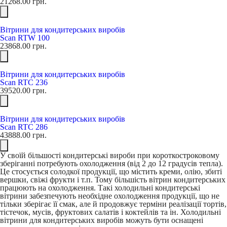
21268.00
грн.
Вітрини для кондитерських виробів
Scan RTW 100
23868.00
грн.
Вітрини для кондитерських виробів
Scan RTC 236
39520.00
грн.
Вітрини для кондитерських виробів
Scan RTC 286
43888.00
грн.
У своїй більшості кондитерські вироби при короткостроковому
зберіганні потребують охолодження (від 2 до 12 градусів тепла).
Це стосується солодкої продукції, що містить креми, олію, збиті
вершки, свіжі фрукти і т.п. Тому більшість вітрин кондитерських
працюють на охолодження. Такі холодильні кондитерські
вітрини забезпечують необхідне охолодження продукції, що не
тільки зберігає її смак, але й продовжує терміни реалізації тортів,
тістечок, мусів, фруктових салатів і коктейлів та ін. Холодильні
вітрини для кондитерських виробів можуть бути оснащені