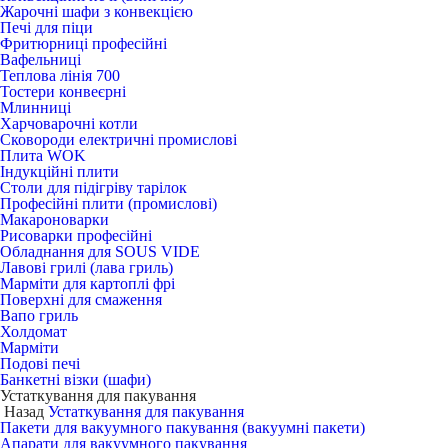
Жарочні шафи з конвекцією
Печі для піци
Фритюрниці професійні
Вафельниці
Теплова лінія 700
Тостери конвеєрні
Млинниці
Харчоварочні котли
Сковороди електричні промислові
Плита WOK
Індукційні плити
Столи для підігріву тарілок
Професійні плити (промислові)
Макароноварки
Рисоварки професійні
Обладнання для SOUS VIDE
Лавові грилі (лава гриль)
Марміти для картоплі фрі
Поверхні для смаження
Вапо гриль
Холдомат
Марміти
Подові печі
Банкетні візки (шафи)
Устаткування для пакування
Назад
Устаткування для пакування
Пакети для вакуумного пакування (вакуумні пакети)
Апарати для вакуумного пакування