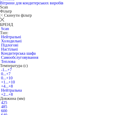
Вітрини для кондитерських виробів
Scan
Фільтр
Скинути фільтр
БРЕНД
Scan
Тип:
Нейтральні
Холодильні
Підлогові
Настільні
Кондитерська шафа
Самообслуговування
Теплова
Температура (c)
-1...+7
0...+7
0...+10
+1...+10
+4...+8
Нейтральна
+2...+8
Довжина (мм)
425
485
600
640