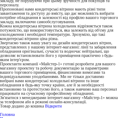
закладу, не порушуючи при цьому зручності для покупців та
персоналу.
Пропоновані нами кондитерські вітрини мають різні типи
завантаження та доступу до вмісту, що дає можливість вибрати
потрібне обладнання в залежності від профілю вашого торгового
закладу, включаючи самообслуговування.
Кожна кондитерська вітрина холодильник відрізняється також
потужністю, що використовується, яка залежить від об'єму для
охолодження і необхідної температури. Зрозуміло, що такі
кондитерські вітрини ціна різна.
Звертаємо також вашу увагу на дизайн кондитерських вітрин,
представлених у нашому інтернет-магазині: лінії та забарвлення
обладнання оригінальні, сучасні та водночас нейтральні, що
дозволяє встановлювати його у приміщення практично з будь-
яким інтер'єром.
Проектанти компанії «Майстер-1» готові розробити для вашого
магазину проектну та робочу документацію за параметрами
вашого торгового приміщення, фінансовими вимогами та
індивідуальними уподобаннями. Ми не тільки доставимо
вибрані вами кондитерські холодильні вітрини та інше
обладнання в будь-яку точку країни, але й за необхідності
встановимо та протестуємо його, а також навчимо ваш персонал
працювати на сучасному професійному обладнанні.
Зв'язатися з менеджерами інтернет-магазину «Майстер-1» можна
за телефоном або в режимі онлайн-консультації.
Товар додано до кошика
Відкрити
Головна