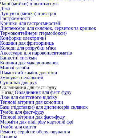
Чаші (мийки) цільнотягнуті
Деко
Душуючі (миючі) пристрої
Гастроємності
Кришки для гастроємностей
Диспенсери для склянок, серветок та кришок
Термоконтейнери (термобокси)
Конфорки електричні
Кошики для фритюрниць
Колоди для розрубки м'яса
Аксесуари для пароконвектоматів
Банкетні системи
Кошики для макароноварок
Миючі засоби
Шамотний камінь для піци
Змішувач педальний
Сушилки для рук
Обладнання для фаст-фуду
Назад
Обладнання для фаст-фуду
Люк для сміттєвого відсіку
Теплові вітрини для конопіци
Бази (підставки) для диспенсерів склянок
Тумби для фаст-фуду
Теплові вітрини для фаст-фуду
Марміти для підігріву картоплі фрі
Тумби для сміття
Ремонт, сервісне обслуговування
Головна