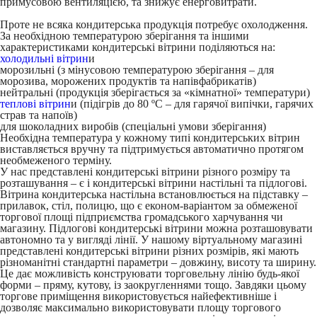
примусовою вентиляцією, та знижує енерговитрати.
Проте не всяка кондитерська продукція потребує охолодження.
За необхідною температурою зберігання та іншими
характеристиками кондитерські вітрини поділяються на:
холодильні вітрин
и
морозильні (з мінусовою температурою зберігання – для
морозива, морожених продуктів та напівфабрикатів)
нейтральні (продукція зберігається за «кімнатної» температури)
теплові вітрин
и (підігрів до 80 ºС – для гарячої випічки, гарячих
страв та напоїв)
для шоколадних виробів (спеціальні умови зберігання)
Необхідна температура у кожному типі кондитерських вітрин
виставляється вручну та підтримується автоматично протягом
необмеженого терміну.
У нас представлені кондитерські вітрини різного розміру та
розташування – є і кондитерські вітрини настільні та підлогові.
Вітрина кондитерська настільна встановлюється на підставку –
прилавок, стіл, полицю, що є економ-варіантом за обмеженої
торгової площі підприємства громадського харчування чи
магазину. Підлогові кондитерські вітрини можна розташовувати
автономно та у вигляді лінії. У нашому віртуальному магазині
представлені кондитерські вітрини різних розмірів, які мають
різноманітні стандартні параметри – довжину, висоту та ширину.
Це дає можливість конструювати торговельну лінію будь-якої
форми – пряму, кутову, із заокругленнями тощо. Завдяки цьому
торгове приміщення використовується найефективніше і
дозволяє максимально використовувати площу торгового