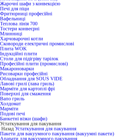
Жарочні шафи з конвекцією
Печі для піци
Фритюрниці професійні
Вафельниці
Теплова лінія 700
Тостери конвеєрні
Млинниці
Харчоварочні котли
Сковороди електричні промислові
Плита WOK
Індукційні плити
Столи для підігріву тарілок
Професійні плити (промислові)
Макароноварки
Рисоварки професійні
Обладнання для SOUS VIDE
Лавові грилі (лава гриль)
Марміти для картоплі фрі
Поверхні для смаження
Вапо гриль
Холдомат
Марміти
Подові печі
Банкетні візки (шафи)
Устаткування для пакування
Назад
Устаткування для пакування
Пакети для вакуумного пакування (вакуумні пакети)
Апарати для вакуумного пакування