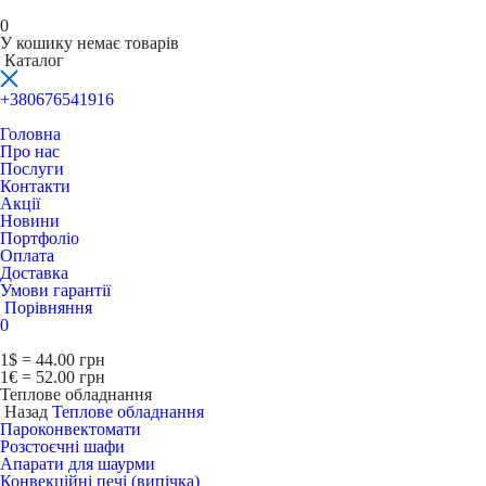
0
У кошику немає товарів
Каталог
+380676541916
Головна
Про нас
Послуги
Контакти
Акції
Новини
Портфоліо
Оплата
Доставка
Умови гарантії
Порівняння
0
1$ = 44.00 грн
1€ = 52.00 грн
Теплове обладнання
Назад
Теплове обладнання
Пароконвектомати
Розстоєчні шафи
Апарати для шаурми
Конвекційні печі (випічка)