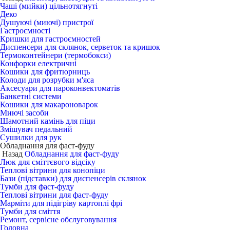
Чаші (мийки) цільнотягнуті
Деко
Душуючі (миючі) пристрої
Гастроємності
Кришки для гастроємностей
Диспенсери для склянок, серветок та кришок
Термоконтейнери (термобокси)
Конфорки електричні
Кошики для фритюрниць
Колоди для розрубки м'яса
Аксесуари для пароконвектоматів
Банкетні системи
Кошики для макароноварок
Миючі засоби
Шамотний камінь для піци
Змішувач педальний
Сушилки для рук
Обладнання для фаст-фуду
Назад
Обладнання для фаст-фуду
Люк для сміттєвого відсіку
Теплові вітрини для конопіци
Бази (підставки) для диспенсерів склянок
Тумби для фаст-фуду
Теплові вітрини для фаст-фуду
Марміти для підігріву картоплі фрі
Тумби для сміття
Ремонт, сервісне обслуговування
Головна