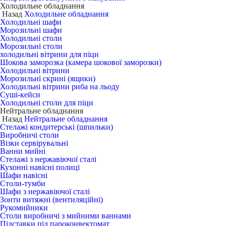
Холодильне обладнання
Назад
Холодильне обладнання
Холодильні шафи
Морозильні шафи
Холодильні столи
Морозильні столи
холодильні вітрини для піци
Шокова заморозка (камера шокової заморозки)
Холодильні вітрини
Морозильні скрині (ящики)
Холодильні вітрини риба на льоду
Суші-кейси
Холодильні столи для піци
Нейтральне обладнання
Назад
Нейтральне обладнання
Стелажі кондитерські (шпильки)
Виробничі столи
Візки сервірувальні
Ванни мийні
Стелажі з нержавіючої сталі
Кухонні навісні полиці
Шафи навісні
Столи-тумби
Шафи з нержавіючої сталі
Зонти витяжні (вентиляційні)
Рукомийники
Столи виробничі з мийними ваннами
Підставки під пароконвектомат