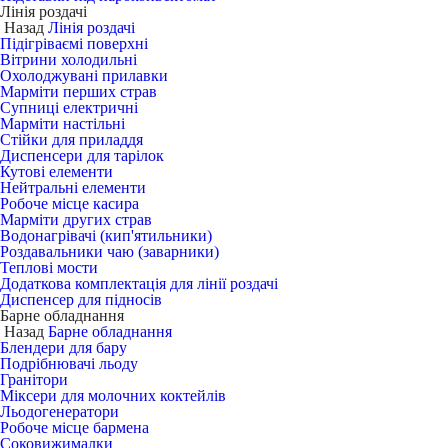
Лінія роздачі
Назад
Лінія роздачі
Підігріваємі поверхні
Вітрини холодильні
Охолоджувані прилавки
Марміти перших страв
Супниці електричні
Марміти настільні
Стійки для приладдя
Диспенсери для тарілок
Кутові елементи
Нейтральні елементи
Робоче місце касира
Марміти других страв
Водонагрівачі (кип'ятильники)
Роздавальники чаю (заварники)
Теплові мости
Додаткова комплектація для лінії роздачі
Диспенсер для підносів
Барне обладнання
Назад
Барне обладнання
Блендери для бару
Подрібнювачі льоду
Гранітори
Міксери для молочних коктейлів
Льодогенератори
Робоче місце бармена
Соковижималки