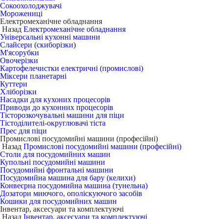
Сокоохолоджувачі
Морожениці
Електромеханічне обладнання
Назад
Електромеханічне обладнання
Універсальні кухонні машини
Слайсери (скиборізки)
М'ясорубки
Овочерізки
Картофелечистки електричні (промислові)
Міксери планетарні
Куттери
Хліборізки
Насадки для кухоних процесорів
Приводи до кухонних процесорів
Тісторозкочувальні машини для піци
Тістоділителі-округлювачі тіста
Прес для піци
Промислові посудомийні машини (професійні)
Назад
Промислові посудомийні машини (професійні)
Столи для посудомийних машин
Купольні посудомийні машини
Посудомийні фронтальні машини
Посудомийна машина для бару (келихи)
Конвеєрна посудомийна машина (тунельна)
Дозатори миючого, ополіскуючого засобів
Кошики для посудомийних машин
Інвентар, аксесуари та комплектуючі
Назад
Інвентар, аксесуари та комплектуючі