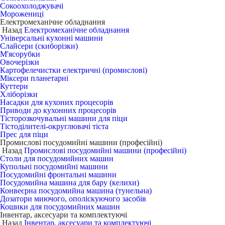
Сокоохолоджувачі
Морожениці
Електромеханічне обладнання
Назад
Електромеханічне обладнання
Універсальні кухонні машини
Слайсери (скиборізки)
М'ясорубки
Овочерізки
Картофелечистки електричні (промислові)
Міксери планетарні
Куттери
Хліборізки
Насадки для кухоних процесорів
Приводи до кухонних процесорів
Тісторозкочувальні машини для піци
Тістоділителі-округлювачі тіста
Прес для піци
Промислові посудомийні машини (професійні)
Назад
Промислові посудомийні машини (професійні)
Столи для посудомийних машин
Купольні посудомийні машини
Посудомийні фронтальні машини
Посудомийна машина для бару (келихи)
Конвеєрна посудомийна машина (тунельна)
Дозатори миючого, ополіскуючого засобів
Кошики для посудомийних машин
Інвентар, аксесуари та комплектуючі
Назад
Інвентар, аксесуари та комплектуючі