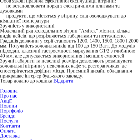
Обов'язкові правила ефективної експлуатації вітрини:
не встановлювати поряд з електричними плитами та
духовками
продукти, що містяться у вітрину, слід охолоджувати до
кімнатної температури
Зручність у використанні
Модельний ряд холодильних вітрин "Амітек" містить кілька
видів кейсів, що розрізняються габаритами та потужністю.
Градація довжини у серії становить 1200, 1400, 1500, 1800 і 2000
мм. Потужність холодильників від 100 до 150 Ватт. До модулів
підходять класичні гастроємності маркування G1/2 з глибиною
40 мм, але допускається використання і менших ємностей.
Зручні габарити та невеликі розміри дозволяють розміщувати
холодильні вітрини у невеликих кафе та ресторанчиках, де
спостерігається дефіцит місця. Приємний дизайн обладнання
прикрашає інтер'єр будь-якого закладу.
Товар додано до кошика
Відкрити
Головна
Про нас
Акції
Новини
Портфоліо
Бренди
Послуги
Контакти
Оплата
Доставка