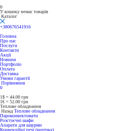
0
У кошику немає товарів
Каталог
+380676541916
Головна
Про нас
Послуги
Контакти
Акції
Новини
Портфоліо
Оплата
Доставка
Умови гарантії
Порівняння
0
1$ = 44.00 грн
1€ = 52.00 грн
Теплове обладнання
Назад
Теплове обладнання
Пароконвектомати
Розстоєчні шафи
Апарати для шаурми
Конвекційні печі (випічка)