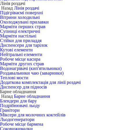
Лінія роздачі
Назад
Лінія роздачі
Підігріваємі поверхні
Вітрини холодильні
Охолоджувані прилавки
Марміти перших страв
Супниці електричні
Марміти настільні
Стійки для приладдя
Диспенсери для тарілок
Кутові елементи
Нейтральні елементи
Робоче місце касира
Марміти других страв
Водонагрівачі (кип'ятильники)
Роздавальники чаю (заварники)
Теплові мости
Додаткова комплектація для лінії роздачі
Диспенсер для підносів
Барне обладнання
Назад
Барне обладнання
Блендери для бару
Подрібнювачі льоду
Гранітори
Міксери для молочних коктейлів
Льодогенератори
Робоче місце бармена
Соковижималки