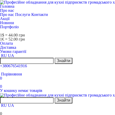
Головна
Про нас
Про нас
Послуги
Контакти
Акції
Новини
Портфоліо
1$ = 44.00 грн
1€ = 52.00 грн
Оплата
Доставка
Умови гарантії
RU
UA
Знайти
+380676541916
Порівняння
0
0
У кошику немає товарів
Знайти
RU
UA
0