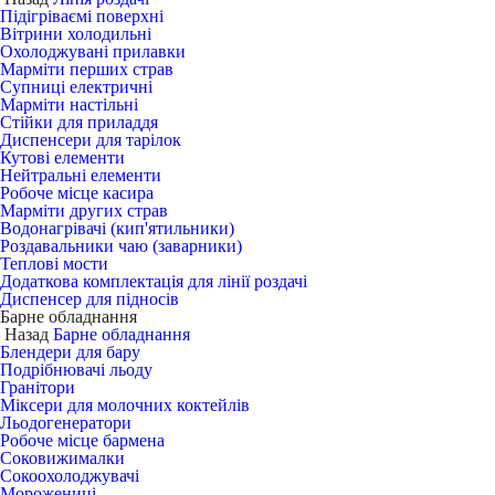
Підігріваємі поверхні
Вітрини холодильні
Охолоджувані прилавки
Марміти перших страв
Супниці електричні
Марміти настільні
Стійки для приладдя
Диспенсери для тарілок
Кутові елементи
Нейтральні елементи
Робоче місце касира
Марміти других страв
Водонагрівачі (кип'ятильники)
Роздавальники чаю (заварники)
Теплові мости
Додаткова комплектація для лінії роздачі
Диспенсер для підносів
Барне обладнання
Назад
Барне обладнання
Блендери для бару
Подрібнювачі льоду
Гранітори
Міксери для молочних коктейлів
Льодогенератори
Робоче місце бармена
Соковижималки
Сокоохолоджувачі
Морожениці