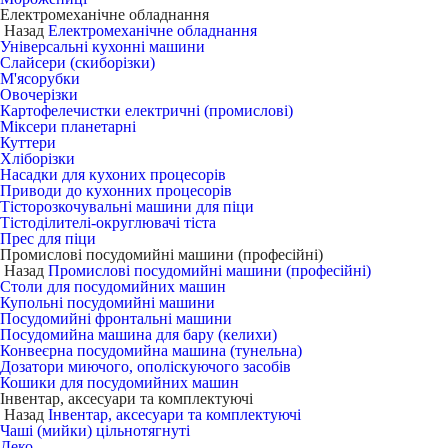
Електромеханічне обладнання
Назад
Електромеханічне обладнання
Універсальні кухонні машини
Слайсери (скиборізки)
М'ясорубки
Овочерізки
Картофелечистки електричні (промислові)
Міксери планетарні
Куттери
Хліборізки
Насадки для кухоних процесорів
Приводи до кухонних процесорів
Тісторозкочувальні машини для піци
Тістоділителі-округлювачі тіста
Прес для піци
Промислові посудомийні машини (професійні)
Назад
Промислові посудомийні машини (професійні)
Столи для посудомийних машин
Купольні посудомийні машини
Посудомийні фронтальні машини
Посудомийна машина для бару (келихи)
Конвеєрна посудомийна машина (тунельна)
Дозатори миючого, ополіскуючого засобів
Кошики для посудомийних машин
Інвентар, аксесуари та комплектуючі
Назад
Інвентар, аксесуари та комплектуючі
Чаші (мийки) цільнотягнуті
Деко