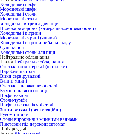
Холодильні шафи
Морозильні шафи
Холодильні столи
Морозильні столи
холодильні вітрини для піци
Шокова заморозка (камера шокової заморозки)
Холодильні вітрини
Морозильні скрині (ящики)
Холодильні вітрини риба на льоду
Суші-кейси
Холодильні столи для піци
Нейтральне обладнання
Назад
Нейтральне обладнання
Стелажі кондитерські (шпильки)
Виробничі столи
Візки сервірувальні
Ванни мийні
Стелажі з нержавіючої сталі
Кухонні навісні полиці
Шафи навісні
Столи-тумби
Шафи з нержавіючої сталі
Зонти витяжні (вентиляційні)
Рукомийники
Столи виробничі з мийними ваннами
Підставки під пароконвектомат
Лінія роздачі
Назад
Лінія роздачі