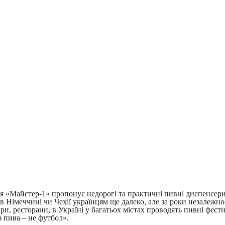
я «Майстер-1» пропонує недорогі та практичні пивні диспенсери
імеччині чи Чехії українцям ще далеко, але за роки незалежності 
ри, ресторани, в Україні у багатьох містах проводять пивні фест
з пива – не футбол».