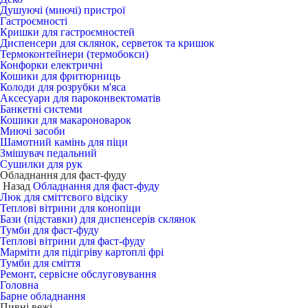
Душуючі (миючі) пристрої
Гастроємності
Кришки для гастроємностей
Диспенсери для склянок, серветок та кришок
Термоконтейнери (термобокси)
Конфорки електричні
Кошики для фритюрниць
Колоди для розрубки м'яса
Аксесуари для пароконвектоматів
Банкетні системи
Кошики для макароноварок
Миючі засоби
Шамотний камінь для піци
Змішувач педальний
Сушилки для рук
Обладнання для фаст-фуду
Назад
Обладнання для фаст-фуду
Люк для сміттєвого відсіку
Теплові вітрини для конопіци
Бази (підставки) для диспенсерів склянок
Тумби для фаст-фуду
Теплові вітрини для фаст-фуду
Марміти для підігріву картоплі фрі
Тумби для сміття
Ремонт, сервісне обслуговування
Головна
Барне обладнання
Пивні вежі