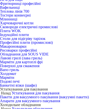
Фритюрниці професійні
Вафельниці
Теплова лінія 700
Тостери конвеєрні
Млинниці
Харчоварочні котли
Сковороди електричні промислові
Плита WOK
Індукційні плити
Столи для підігріву тарілок
Професійні плити (промислові)
Макароноварки
Рисоварки професійні
Обладнання для SOUS VIDE
Лавові грилі (лава гриль)
Марміти для картоплі фрі
Поверхні для смаження
Вапо гриль
Холдомат
Марміти
Подові печі
Банкетні візки (шафи)
Устаткування для пакування
Назад
Устаткування для пакування
Пакети для вакуумного пакування (вакуумні пакети)
Апарати для вакуумного пакування
Холодильне обладнання
Назад
Холодильне обладнання