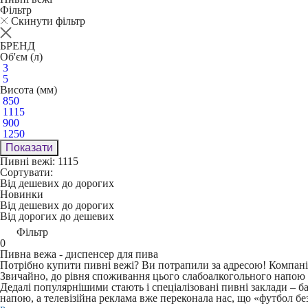
Фільтр
Скинути фільтр
БРЕНД
Об'єм (л)
3
5
Висота (мм)
850
1115
900
1250
Показати
Пивні вежі: 1115
Сортувати:
Від дешевих до дорогих
Новинки
Від дешевих до дорогих
Від дорогих до дешевих
Фільтр
0
Пивна вежа - диспенсер для пива
Потрібно купити пивні вежі? Ви потрапили за адресою! Компані
Звичайно, до рівня споживання цього слабоалкогольного напою в Н
Дедалі популярнішими стають і спеціалізовані пивні заклади – ба
напою, а телевізійна реклама вже переконала нас, що «футбол бе