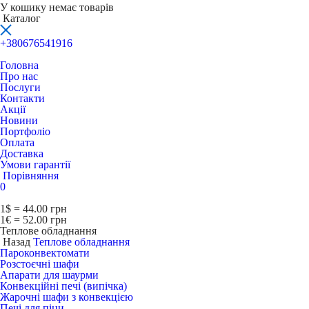
У кошику немає товарів
Каталог
+380676541916
Головна
Про нас
Послуги
Контакти
Акції
Новини
Портфоліо
Оплата
Доставка
Умови гарантії
Порівняння
0
1$ = 44.00 грн
1€ = 52.00 грн
Теплове обладнання
Назад
Теплове обладнання
Пароконвектомати
Розстоєчні шафи
Апарати для шаурми
Конвекційні печі (випічка)
Жарочні шафи з конвекцією
Печі для піци