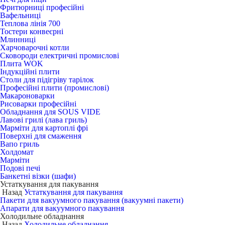
Фритюрниці професійні
Вафельниці
Теплова лінія 700
Тостери конвеєрні
Млинниці
Харчоварочні котли
Сковороди електричні промислові
Плита WOK
Індукційні плити
Столи для підігріву тарілок
Професійні плити (промислові)
Макароноварки
Рисоварки професійні
Обладнання для SOUS VIDE
Лавові грилі (лава гриль)
Марміти для картоплі фрі
Поверхні для смаження
Вапо гриль
Холдомат
Марміти
Подові печі
Банкетні візки (шафи)
Устаткування для пакування
Назад
Устаткування для пакування
Пакети для вакуумного пакування (вакуумні пакети)
Апарати для вакуумного пакування
Холодильне обладнання
Назад
Холодильне обладнання