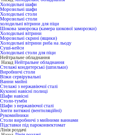
Холодильні шафи
Морозильні шафи
Холодильні столи
Морозильні столи
холодильні вітрини для піци
Шокова заморозка (камера шокової заморозки)
Холодильні вітрини
Морозильні скрині (ящики)
Холодильні вітрини риба на льоду
Суші-кейси
Холодильні столи для піци
Нейтральне обладнання
Назад
Нейтральне обладнання
Стелажі кондитерські (шпильки)
Виробничі столи
Візки сервірувальні
Ванни мийні
Стелажі з нержавіючої сталі
Кухонні навісні полиці
Шафи навісні
Столи-тумби
Шафи з нержавіючої сталі
Зонти витяжні (вентиляційні)
Рукомийники
Столи виробничі з мийними ваннами
Підставки під пароконвектомат
Лінія роздачі
Назад
Лінія роздачі