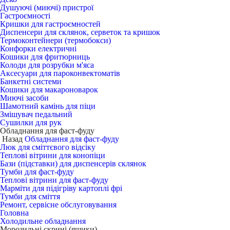
Душуючі (миючі) пристрої
Гастроємності
Кришки для гастроємностей
Диспенсери для склянок, серветок та кришок
Термоконтейнери (термобокси)
Конфорки електричні
Кошики для фритюрниць
Колоди для розрубки м'яса
Аксесуари для пароконвектоматів
Банкетні системи
Кошики для макароноварок
Миючі засоби
Шамотний камінь для піци
Змішувач педальний
Сушилки для рук
Обладнання для фаст-фуду
Назад
Обладнання для фаст-фуду
Люк для сміттєвого відсіку
Теплові вітрини для конопіци
Бази (підставки) для диспенсерів склянок
Тумби для фаст-фуду
Теплові вітрини для фаст-фуду
Марміти для підігріву картоплі фрі
Тумби для сміття
Ремонт, сервісне обслуговування
Головна
Холодильне обладнання
Морозильні скрині (ящики)