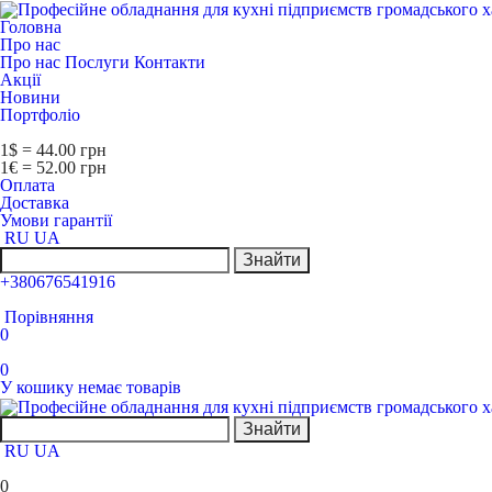
Головна
Про нас
Про нас
Послуги
Контакти
Акції
Новини
Портфоліо
1$ = 44.00 грн
1€ = 52.00 грн
Оплата
Доставка
Умови гарантії
RU
UA
Знайти
+380676541916
Порівняння
0
0
У кошику немає товарів
Знайти
RU
UA
0