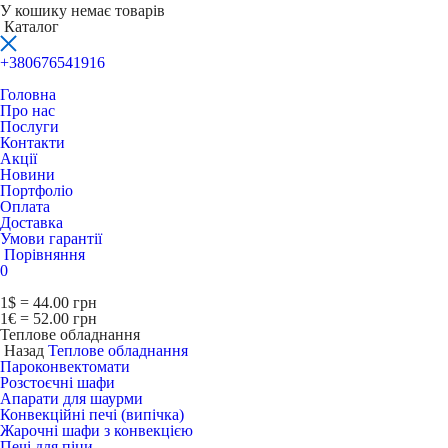
У кошику немає товарів
Каталог
+380676541916
Головна
Про нас
Послуги
Контакти
Акції
Новини
Портфоліо
Оплата
Доставка
Умови гарантії
Порівняння
0
1$ = 44.00 грн
1€ = 52.00 грн
Теплове обладнання
Назад
Теплове обладнання
Пароконвектомати
Розстоєчні шафи
Апарати для шаурми
Конвекційні печі (випічка)
Жарочні шафи з конвекцією
Печі для піци