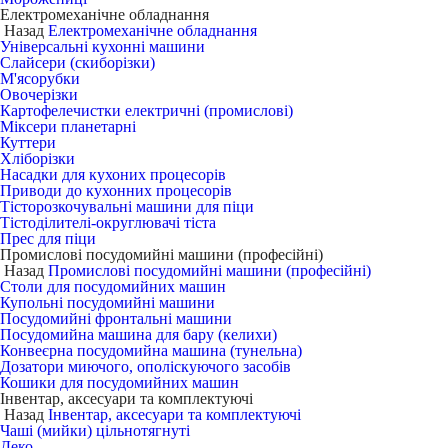
Електромеханічне обладнання
Назад
Електромеханічне обладнання
Універсальні кухонні машини
Слайсери (скиборізки)
М'ясорубки
Овочерізки
Картофелечистки електричні (промислові)
Міксери планетарні
Куттери
Хліборізки
Насадки для кухоних процесорів
Приводи до кухонних процесорів
Тісторозкочувальні машини для піци
Тістоділителі-округлювачі тіста
Прес для піци
Промислові посудомийні машини (професійні)
Назад
Промислові посудомийні машини (професійні)
Столи для посудомийних машин
Купольні посудомийні машини
Посудомийні фронтальні машини
Посудомийна машина для бару (келихи)
Конвеєрна посудомийна машина (тунельна)
Дозатори миючого, ополіскуючого засобів
Кошики для посудомийних машин
Інвентар, аксесуари та комплектуючі
Назад
Інвентар, аксесуари та комплектуючі
Чаші (мийки) цільнотягнуті
Деко