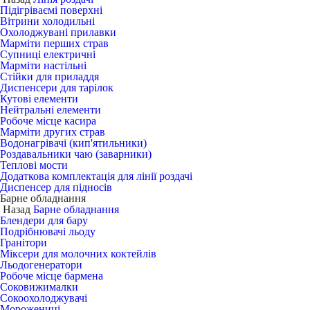
Підігріваємі поверхні
Вітрини холодильні
Охолоджувані прилавки
Марміти перших страв
Супниці електричні
Марміти настільні
Стійки для приладдя
Диспенсери для тарілок
Кутові елементи
Нейтральні елементи
Робоче місце касира
Марміти других страв
Водонагрівачі (кип'ятильники)
Роздавальники чаю (заварники)
Теплові мости
Додаткова комплектація для лінії роздачі
Диспенсер для підносів
Барне обладнання
Назад
Барне обладнання
Блендери для бару
Подрібнювачі льоду
Гранітори
Міксери для молочних коктейлів
Льодогенератори
Робоче місце бармена
Соковижималки
Сокоохолоджувачі
Морожениці