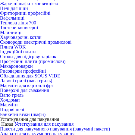
Жарочні шафи з конвекцією
Печі для піци
Фритюрниці професійні
Вафельниці
Теплова лінія 700
Тостери конвеєрні
Млинниці
Харчоварочні котли
Сковороди електричні промислові
Плита WOK
Індукційні плити
Столи для підігріву тарілок
Професійні плити (промислові)
Макароноварки
Рисоварки професійні
Обладнання для SOUS VIDE
Лавові грилі (лава гриль)
Марміти для картоплі фрі
Поверхні для смаження
Вапо гриль
Холдомат
Марміти
Подові печі
Банкетні візки (шафи)
Устаткування для пакування
Назад
Устаткування для пакування
Пакети для вакуумного пакування (вакуумні пакети)
Апарати для вакуумного пакування