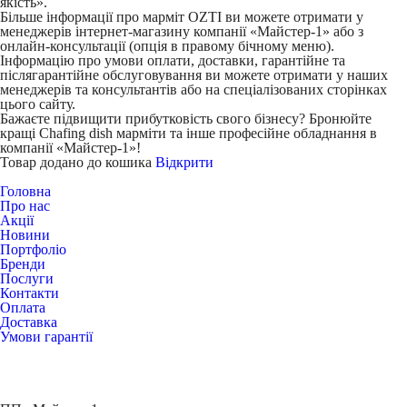
якість».
Більше інформації про марміт OZTI ви можете отримати у
менеджерів інтернет-магазину компанії «Майстер-1» або з
онлайн-консультації (опція в правому бічному меню).
Інформацію про умови оплати, доставки, гарантійне та
післягарантійне обслуговування ви можете отримати у наших
менеджерів та консультантів або на спеціалізованих сторінках
цього сайту.
Бажаєте підвищити прибутковість свого бізнесу? Бронюйте
кращі Chafing dish марміти та інше професійне обладнання в
компанії «Майстер-1»!
Товар додано до кошика
Відкрити
Головна
Про нас
Акції
Новини
Портфоліо
Бренди
Послуги
Контакти
Оплата
Доставка
Умови гарантії