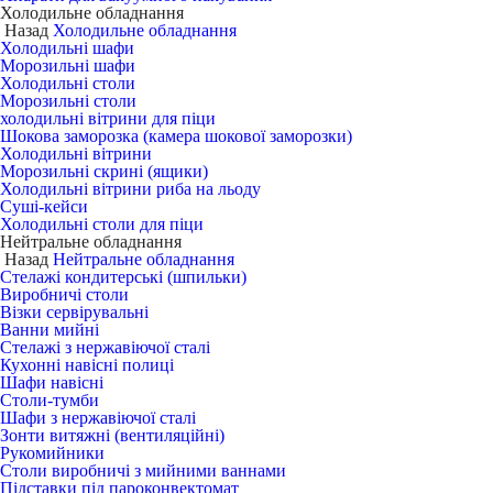
Холодильне обладнання
Назад
Холодильне обладнання
Холодильні шафи
Морозильні шафи
Холодильні столи
Морозильні столи
холодильні вітрини для піци
Шокова заморозка (камера шокової заморозки)
Холодильні вітрини
Морозильні скрині (ящики)
Холодильні вітрини риба на льоду
Суші-кейси
Холодильні столи для піци
Нейтральне обладнання
Назад
Нейтральне обладнання
Стелажі кондитерські (шпильки)
Виробничі столи
Візки сервірувальні
Ванни мийні
Стелажі з нержавіючої сталі
Кухонні навісні полиці
Шафи навісні
Столи-тумби
Шафи з нержавіючої сталі
Зонти витяжні (вентиляційні)
Рукомийники
Столи виробничі з мийними ваннами
Підставки під пароконвектомат