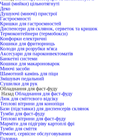
Чаші (мийки) цільнотягнуті
Деко
Душуючі (миючі) пристрої
Гастроємності
Кришки для гастроємностей
Диспенсери для склянок, серветок та кришок
Термоконтейнери (термобокси)
Конфорки електричні
Кошики для фритюрниць
Колоди для розрубки м'яса
Аксесуари для пароконвектоматів
Банкетні системи
Кошики для макароноварок
Миючі засоби
Шамотний камінь для піци
Змішувач педальний
Сушилки для рук
Обладнання для фаст-фуду
Назад
Обладнання для фаст-фуду
Люк для сміттєвого відсіку
Теплові вітрини для конопіци
Бази (підставки) для диспенсерів склянок
Тумби для фаст-фуду
Теплові вітрини для фаст-фуду
Марміти для підігріву картоплі фрі
Тумби для сміття
Ремонт, сервісне обслуговування
Головна