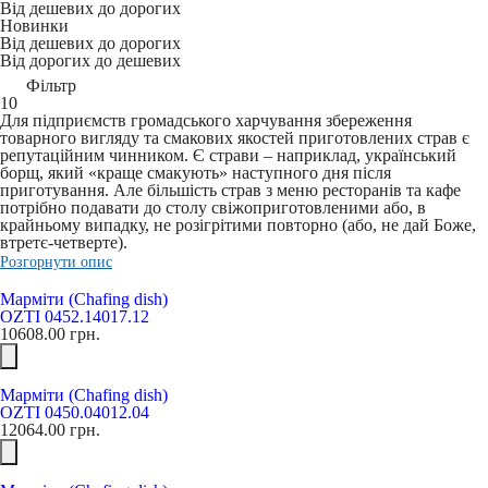
Від дешевих до дорогих
Новинки
Від дешевих до дорогих
Від дорогих до дешевих
Фільтр
10
Для підприємств громадського харчування збереження
товарного вигляду та смакових якостей приготовлених страв є
репутаційним чинником. Є страви – наприклад, український
борщ, який «краще смакують» наступного дня після
приготування. Але більшість страв з меню ресторанів та кафе
потрібно подавати до столу свіжоприготовленими або, в
крайньому випадку, не розігрітими повторно (або, не дай Боже,
втретє-четверте).
Розгорнути опис
Марміти (Chafing dish)
OZTI 0452.14017.12
10608.00
грн.
Марміти (Chafing dish)
OZTI 0450.04012.04
12064.00
грн.