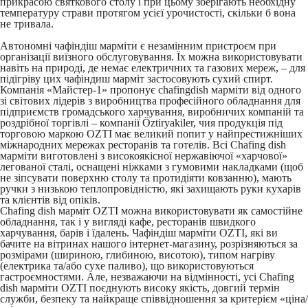
прикрасою святкового столу і при цьому зберігають необхідну
температуру страви протягом усієї урочистості, скільки б вона
не тривала.
Автономні чафіндіш марміти є незамінним пристроєм при
організації виїзного обслуговування. Їх можна використовувати
навіть на природі, де немає електричних та газових мереж, – для
підігріву цих чафіндиш марміт застосовують сухий спирт.
Компанія «Майстер-1» пропонує chafingdish марміти від одного
зі світових лідерів з виробництва професійного обладнання для
підприємств громадського харчування, виробничих компаній та
роздрібної торгівлі – компанії Öztiryakiler, чия продукція під
торговою маркою OZTI має великий попит у найпрестижніших
міжнародних мережах ресторанів та готелів. Всі Chafing dish
марміти виготовлені з високоякісної нержавіючої «харчової»
легованої сталі, оснащені ніжками з гумовими накладками (щоб
не зіпсувати поверхню столу та протидіяти ковзанню), мають
ручки з низькою теплопровідністю, які захищають руки кухарів
та клієнтів від опіків.
Chafing dish марміт OZTI можна використовувати як самостійне
обладнання, так і у вигляді кафе, ресторанів швидкого
харчування, барів і їдалень. Чафіндіш марміти OZTI, які ви
бачите на вітринах нашого інтернет-магазину, розрізняються за
розмірами (шириною, глибиною, висотою), типом нагріву
(електрика та/або сухе паливо), що використовуються
гастроємностями. Але, незважаючи на відмінності, усі Chafing
dish марміти OZTI поєднують високу якість, довгий термін
служби, безпеку та найкраще співвідношення за критерієм «ціна/