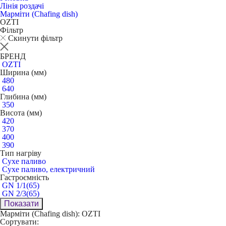
Лінія роздачі
Марміти (Chafing dish)
OZTI
Фільтр
Скинути фільтр
БРЕНД
OZTI
Ширина (мм)
480
640
Глибина (мм)
350
Висота (мм)
420
370
400
390
Тип нагріву
Сухе паливо
Сухе паливо, електричний
Гастроємність
GN 1/1(65)
GN 2/3(65)
Показати
Марміти (Chafing dish): OZTI
Сортувати: