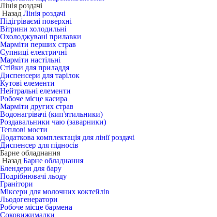
Лінія роздачі
Назад
Лінія роздачі
Підігріваємі поверхні
Вітрини холодильні
Охолоджувані прилавки
Марміти перших страв
Супниці електричні
Марміти настільні
Стійки для приладдя
Диспенсери для тарілок
Кутові елементи
Нейтральні елементи
Робоче місце касира
Марміти других страв
Водонагрівачі (кип'ятильники)
Роздавальники чаю (заварники)
Теплові мости
Додаткова комплектація для лінії роздачі
Диспенсер для підносів
Барне обладнання
Назад
Барне обладнання
Блендери для бару
Подрібнювачі льоду
Гранітори
Міксери для молочних коктейлів
Льодогенератори
Робоче місце бармена
Соковижималки