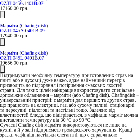
OZTI 0456.1401В.07
17160.00
грн.
Марміти (Chafing dish)
OZTI 045А.0401В.09
17940.00
грн.
Марміти (Chafing dish)
OZTI 045L.0401B.07
19656.00
грн.
Підтримувати необхідну температуру приготовлених страв на
плиті або в духовці дуже важко, адже найменший перегрів
призводить до підгоряння і погіршення смакових якостей
страви. Для таких цілей найкраще використовувати спеціальне
допоміжне обладнання – марміти (або Chafing dish). Chafingdish –
універсальний пристрій: є марміти для перших та других страв,
що працюють на електриці, газі або сухому паливі, стаціонарні
та пересувні, підлогові та настільні тощо. Залежно від
властивостей блюда, що підігрівається, в чафіндіш марміт можна
виставляти температуру від 30 ºС до 90 ºС.
Сучасні Chafing dish марміти використовуються не лише на
кухні, а й у залі підприємств громадського харчування. Кращі
зразки чафіндіш настільки елегантні, що є справжньою