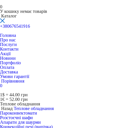
0
У кошику немає товарів
Каталог
+380676541916
Головна
Про нас
Послуги
Контакти
Акції
Новини
Портфоліо
Оплата
Доставка
Умови гарантії
Порівняння
0
1$ = 44.00 грн
1€ = 52.00 грн
Теплове обладнання
Назад
Теплове обладнання
Пароконвектомати
Розстоєчні шафи
Апарати для шаурми
Конвекційні печі (випічка)