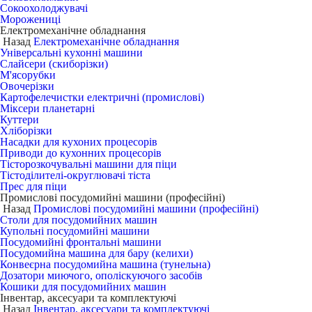
Сокоохолоджувачі
Морожениці
Електромеханічне обладнання
Назад
Електромеханічне обладнання
Універсальні кухонні машини
Слайсери (скиборізки)
М'ясорубки
Овочерізки
Картофелечистки електричні (промислові)
Міксери планетарні
Куттери
Хліборізки
Насадки для кухоних процесорів
Приводи до кухонних процесорів
Тісторозкочувальні машини для піци
Тістоділителі-округлювачі тіста
Прес для піци
Промислові посудомийні машини (професійні)
Назад
Промислові посудомийні машини (професійні)
Столи для посудомийних машин
Купольні посудомийні машини
Посудомийні фронтальні машини
Посудомийна машина для бару (келихи)
Конвеєрна посудомийна машина (тунельна)
Дозатори миючого, ополіскуючого засобів
Кошики для посудомийних машин
Інвентар, аксесуари та комплектуючі
Назад
Інвентар, аксесуари та комплектуючі