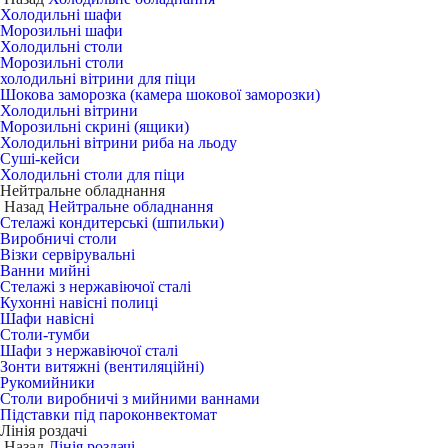
Холодильні шафи
Морозильні шафи
Холодильні столи
Морозильні столи
холодильні вітрини для піци
Шокова заморозка (камера шокової заморозки)
Холодильні вітрини
Морозильні скрині (ящики)
Холодильні вітрини риба на льоду
Суші-кейси
Холодильні столи для піци
Нейтральне обладнання
Назад
Нейтральне обладнання
Стелажі кондитерські (шпильки)
Виробничі столи
Візки сервірувальні
Ванни мийні
Стелажі з нержавіючої сталі
Кухонні навісні полиці
Шафи навісні
Столи-тумби
Шафи з нержавіючої сталі
Зонти витяжні (вентиляційні)
Рукомийники
Столи виробничі з мийними ваннами
Підставки під пароконвектомат
Лінія роздачі
Назад
Лінія роздачі