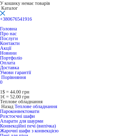
У кошику немає товарів
Каталог
+380676541916
Головна
Про нас
Послуги
Контакти
Акції
Новини
Портфоліо
Оплата
Доставка
Умови гарантії
Порівняння
0
1$ = 44.00 грн
1€ = 52.00 грн
Теплове обладнання
Назад
Теплове обладнання
Пароконвектомати
Розстоєчні шафи
Апарати для шаурми
Конвекційні печі (випічка)
Жарочні шафи з конвекцією
Печі для піци