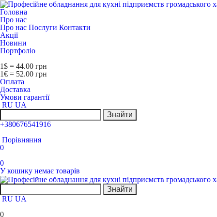
Головна
Про нас
Про нас
Послуги
Контакти
Акції
Новини
Портфоліо
1$ = 44.00 грн
1€ = 52.00 грн
Оплата
Доставка
Умови гарантії
RU
UA
Знайти
+380676541916
Порівняння
0
0
У кошику немає товарів
Знайти
RU
UA
0