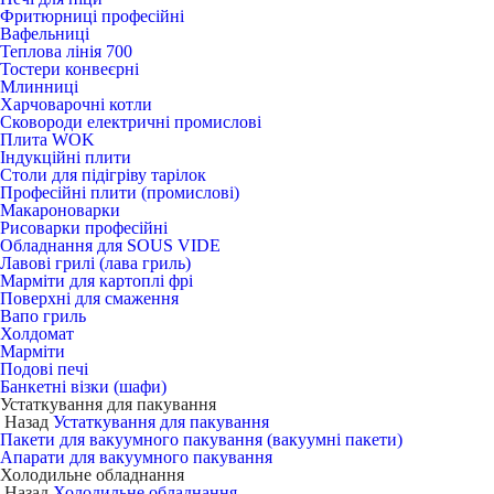
Фритюрниці професійні
Вафельниці
Теплова лінія 700
Тостери конвеєрні
Млинниці
Харчоварочні котли
Сковороди електричні промислові
Плита WOK
Індукційні плити
Столи для підігріву тарілок
Професійні плити (промислові)
Макароноварки
Рисоварки професійні
Обладнання для SOUS VIDE
Лавові грилі (лава гриль)
Марміти для картоплі фрі
Поверхні для смаження
Вапо гриль
Холдомат
Марміти
Подові печі
Банкетні візки (шафи)
Устаткування для пакування
Назад
Устаткування для пакування
Пакети для вакуумного пакування (вакуумні пакети)
Апарати для вакуумного пакування
Холодильне обладнання
Назад
Холодильне обладнання