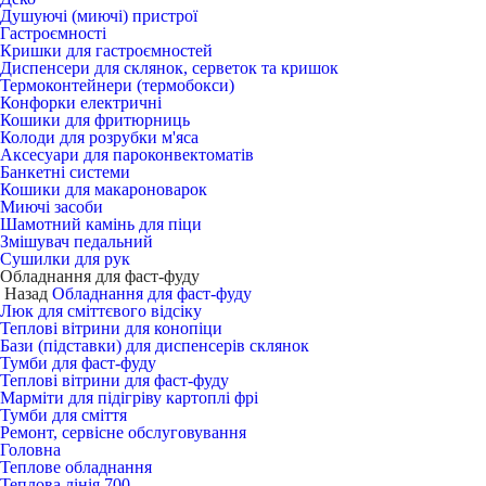
Душуючі (миючі) пристрої
Гастроємності
Кришки для гастроємностей
Диспенсери для склянок, серветок та кришок
Термоконтейнери (термобокси)
Конфорки електричні
Кошики для фритюрниць
Колоди для розрубки м'яса
Аксесуари для пароконвектоматів
Банкетні системи
Кошики для макароноварок
Миючі засоби
Шамотний камінь для піци
Змішувач педальний
Сушилки для рук
Обладнання для фаст-фуду
Назад
Обладнання для фаст-фуду
Люк для сміттєвого відсіку
Теплові вітрини для конопіци
Бази (підставки) для диспенсерів склянок
Тумби для фаст-фуду
Теплові вітрини для фаст-фуду
Марміти для підігріву картоплі фрі
Тумби для сміття
Ремонт, сервісне обслуговування
Головна
Теплове обладнання
Теплова лінія 700