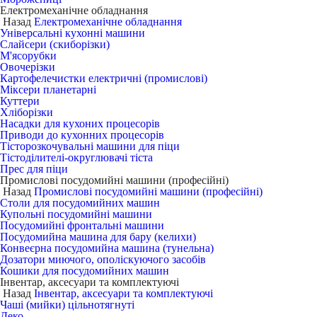
Електромеханічне обладнання
Назад
Електромеханічне обладнання
Універсальні кухонні машини
Слайсери (скиборізки)
М'ясорубки
Овочерізки
Картофелечистки електричні (промислові)
Міксери планетарні
Куттери
Хліборізки
Насадки для кухоних процесорів
Приводи до кухонних процесорів
Тісторозкочувальні машини для піци
Тістоділителі-округлювачі тіста
Прес для піци
Промислові посудомийні машини (професійні)
Назад
Промислові посудомийні машини (професійні)
Столи для посудомийних машин
Купольні посудомийні машини
Посудомийні фронтальні машини
Посудомийна машина для бару (келихи)
Конвеєрна посудомийна машина (тунельна)
Дозатори миючого, ополіскуючого засобів
Кошики для посудомийних машин
Інвентар, аксесуари та комплектуючі
Назад
Інвентар, аксесуари та комплектуючі
Чаші (мийки) цільнотягнуті
Деко