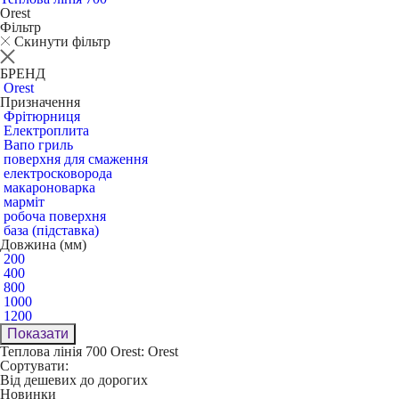
Orest
Фільтр
Скинути фільтр
БРЕНД
Orest
Призначення
Фрітюрниця
Електроплита
Вапо гриль
поверхня для смаження
електросковорода
макароноварка
марміт
робоча поверхня
база (підставка)
Довжина (мм)
200
400
800
1000
1200
Показати
Теплова лінія 700 Orest: Orest
Сортувати:
Від дешевих до дорогих
Новинки