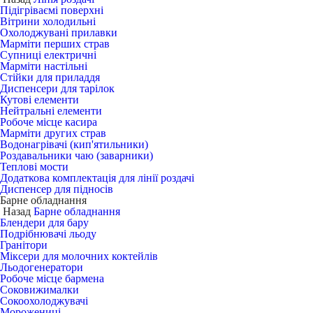
Підігріваємі поверхні
Вітрини холодильні
Охолоджувані прилавки
Марміти перших страв
Супниці електричні
Марміти настільні
Стійки для приладдя
Диспенсери для тарілок
Кутові елементи
Нейтральні елементи
Робоче місце касира
Марміти других страв
Водонагрівачі (кип'ятильники)
Роздавальники чаю (заварники)
Теплові мости
Додаткова комплектація для лінії роздачі
Диспенсер для підносів
Барне обладнання
Назад
Барне обладнання
Блендери для бару
Подрібнювачі льоду
Гранітори
Міксери для молочних коктейлів
Льодогенератори
Робоче місце бармена
Соковижималки
Сокоохолоджувачі
Морожениці