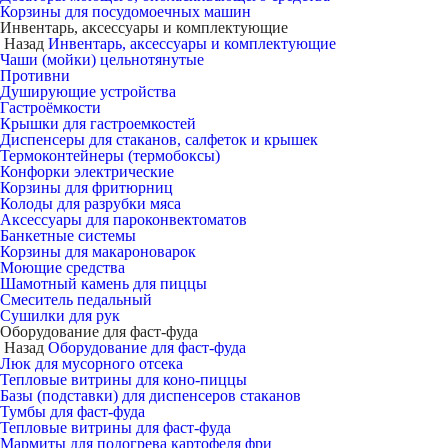
Корзины для посудомоечных машин
Инвентарь, аксессуары и комплектующие
Назад
Инвентарь, аксессуары и комплектующие
Чаши (мойки) цельнотянутые
Противни
Душирующие устройства
Гастроёмкости
Крышки для гастроемкостей
Диспенсеры для стаканов, салфеток и крышек
Термоконтейнеры (термобоксы)
Конфорки электрические
Корзины для фритюрниц
Колоды для разрубки мяса
Аксессуары для пароконвектоматов
Банкетные системы
Корзины для макароноварок
Моющие средства
Шамотный камень для пиццы
Смеситель педальный
Сушилки для рук
Оборудование для фаст-фуда
Назад
Оборудование для фаст-фуда
Люк для мусорного отсека
Тепловые витрины для коно-пиццы
Базы (подставки) для диспенсеров стаканов
Тумбы для фаст-фуда
Тепловые витрины для фаст-фуда
Мармиты для подогрева картофеля фри