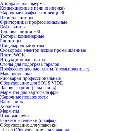
Аппараты для шаурмы
Конвекционные печи (выпечка)
Жарочные шкафы с конвекцией
Печи для пиццы
Фритюрницы профессиональные
Вафельницы
Тепловая линия 700
Тостеры конвейерные
Блинницы
Пищеварочные котлы
Сковороды электрические промышленные
Плита WOK
Индукционные плиты
Столы для подогрева тарелок
Профессиональные плиты (промышленные)
Макароноварки
Рисоварки профессиональные
Оборудование для SOUS VIDE
Лавовые грили (лава гриль)
Мармиты для картофеля фри
Жарочные поверхности
Вапо гриль
Холдомат
Мармиты
Подовые печи
Банкетніе тележки (шкафы)
Оборудование для упаковки
Назад
Оборудование для упаковки