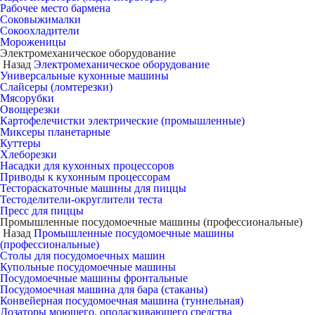
Рабочее место бармена
Соковыжималки
Сокоохладители
Мороженицы
Электромеханическое оборудование
Назад
Электромеханическое оборудование
Универсальные кухонные машины
Слайсеры (ломтерезки)
Мясорубки
Овощерезки
Картофелечистки электрические (промышленные)
Миксеры планетарные
Куттеры
Хлеборезки
Насадки для кухонных процессоров
Приводы к кухонным процессорам
Тестораскаточные машины для пиццы
Тестоделители-округлители теста
Пресс для пиццы
Промышленные посудомоечные машины (профессиональные)
Назад
Промышленные посудомоечные машины
(профессиональные)
Столы для посудомоечных машин
Купольные посудомоечные машины
Посудомоечные машины фронтальные
Посудомоечная машина для бара (стаканы)
Конвейерная посудомоечная машина (туннельная)
Дозаторы моющего, ополаскивающего средства