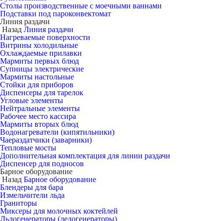
Столы производственные с моечными ваннами
Подставки под пароконвектомат
Линия раздачи
Назад
Линия раздачи
Нагреваемые поверхности
Витрины холодильные
Охлаждаемые прилавки
Мармиты первых блюд
Супницы электрические
Мармиты настольные
Стойки для приборов
Диспенсеры для тарелок
Угловые элементы
Нейтральные элементы
Рабочее место кассира
Мармиты вторых блюд
Водонагреватели (кипятильники)
Чаераздатчики (заварники)
Тепловые мосты
Дополнительная комплектация для линии раздачи
Диспенсер для подносов
Барное оборудование
Назад
Барное оборудование
Блендеры для бара
Измельчители льда
Граниторы
Миксеры для молочных коктейлей
Льдогенераторы (ледогенераторы)