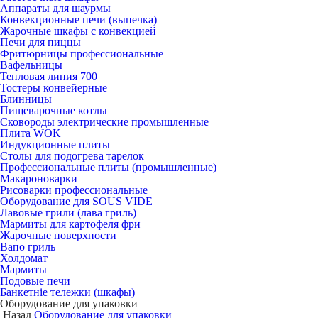
Аппараты для шаурмы
Конвекционные печи (выпечка)
Жарочные шкафы с конвекцией
Печи для пиццы
Фритюрницы профессиональные
Вафельницы
Тепловая линия 700
Тостеры конвейерные
Блинницы
Пищеварочные котлы
Сковороды электрические промышленные
Плита WOK
Индукционные плиты
Столы для подогрева тарелок
Профессиональные плиты (промышленные)
Макароноварки
Рисоварки профессиональные
Оборудование для SOUS VIDE
Лавовые грили (лава гриль)
Мармиты для картофеля фри
Жарочные поверхности
Вапо гриль
Холдомат
Мармиты
Подовые печи
Банкетніе тележки (шкафы)
Оборудование для упаковки
Назад
Оборудование для упаковки