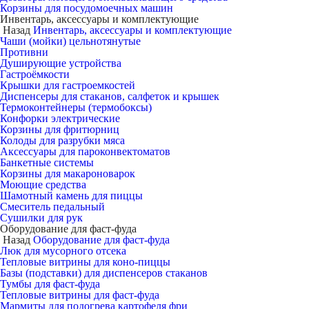
Корзины для посудомоечных машин
Инвентарь, аксессуары и комплектующие
Назад
Инвентарь, аксессуары и комплектующие
Чаши (мойки) цельнотянутые
Противни
Душирующие устройства
Гастроёмкости
Крышки для гастроемкостей
Диспенсеры для стаканов, салфеток и крышек
Термоконтейнеры (термобоксы)
Конфорки электрические
Корзины для фритюрниц
Колоды для разрубки мяса
Аксессуары для пароконвектоматов
Банкетные системы
Корзины для макароноварок
Моющие средства
Шамотный камень для пиццы
Смеситель педальный
Сушилки для рук
Оборудование для фаст-фуда
Назад
Оборудование для фаст-фуда
Люк для мусорного отсека
Тепловые витрины для коно-пиццы
Базы (подставки) для диспенсеров стаканов
Тумбы для фаст-фуда
Тепловые витрины для фаст-фуда
Мармиты для подогрева картофеля фри