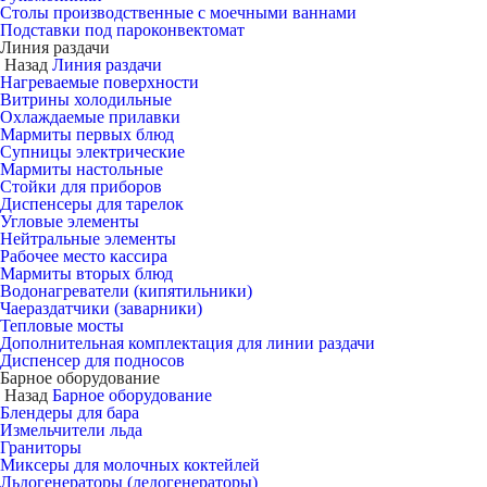
Столы производственные с моечными ваннами
Подставки под пароконвектомат
Линия раздачи
Назад
Линия раздачи
Нагреваемые поверхности
Витрины холодильные
Охлаждаемые прилавки
Мармиты первых блюд
Супницы электрические
Мармиты настольные
Стойки для приборов
Диспенсеры для тарелок
Угловые элементы
Нейтральные элементы
Рабочее место кассира
Мармиты вторых блюд
Водонагреватели (кипятильники)
Чаераздатчики (заварники)
Тепловые мосты
Дополнительная комплектация для линии раздачи
Диспенсер для подносов
Барное оборудование
Назад
Барное оборудование
Блендеры для бара
Измельчители льда
Граниторы
Миксеры для молочных коктейлей
Льдогенераторы (ледогенераторы)