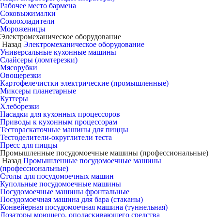
Рабочее место бармена
Соковыжималки
Сокоохладители
Мороженицы
Электромеханическое оборудование
Назад
Электромеханическое оборудование
Универсальные кухонные машины
Слайсеры (ломтерезки)
Мясорубки
Овощерезки
Картофелечистки электрические (промышленные)
Миксеры планетарные
Куттеры
Хлеборезки
Насадки для кухонных процессоров
Приводы к кухонным процессорам
Тестораскаточные машины для пиццы
Тестоделители-округлители теста
Пресс для пиццы
Промышленные посудомоечные машины (профессиональные)
Назад
Промышленные посудомоечные машины
(профессиональные)
Столы для посудомоечных машин
Купольные посудомоечные машины
Посудомоечные машины фронтальные
Посудомоечная машина для бара (стаканы)
Конвейерная посудомоечная машина (туннельная)
Дозаторы моющего, ополаскивающего средства