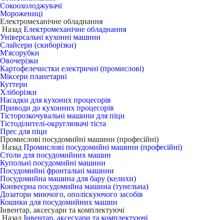
Сокоохолоджувачі
Морожениці
Електромеханічне обладнання
Назад
Електромеханічне обладнання
Універсальні кухонні машини
Слайсери (скиборізки)
М'ясорубки
Овочерізки
Картофелечистки електричні (промислові)
Міксери планетарні
Куттери
Хліборізки
Насадки для кухоних процесорів
Приводи до кухонних процесорів
Тісторозкочувальні машини для піци
Тістоділителі-округлювачі тіста
Прес для піци
Промислові посудомийні машини (професійні)
Назад
Промислові посудомийні машини (професійні)
Столи для посудомийних машин
Купольні посудомийні машини
Посудомийні фронтальні машини
Посудомийна машина для бару (келихи)
Конвеєрна посудомийна машина (тунельна)
Дозатори миючого, ополіскуючого засобів
Кошики для посудомийних машин
Інвентар, аксесуари та комплектуючі
Назад
Інвентар, аксесуари та комплектуючі