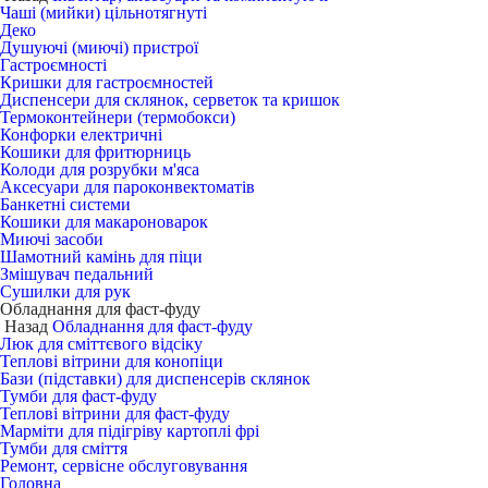
Чаші (мийки) цільнотягнуті
Деко
Душуючі (миючі) пристрої
Гастроємності
Кришки для гастроємностей
Диспенсери для склянок, серветок та кришок
Термоконтейнери (термобокси)
Конфорки електричні
Кошики для фритюрниць
Колоди для розрубки м'яса
Аксесуари для пароконвектоматів
Банкетні системи
Кошики для макароноварок
Миючі засоби
Шамотний камінь для піци
Змішувач педальний
Сушилки для рук
Обладнання для фаст-фуду
Назад
Обладнання для фаст-фуду
Люк для сміттєвого відсіку
Теплові вітрини для конопіци
Бази (підставки) для диспенсерів склянок
Тумби для фаст-фуду
Теплові вітрини для фаст-фуду
Марміти для підігріву картоплі фрі
Тумби для сміття
Ремонт, сервісне обслуговування
Головна