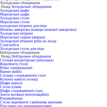
Холодильне обладнання
Назад
Холодильне обладнання
Холодильні шафи
Морозильні шафи
Холодильні столи
Морозильні столи
холодильні вітрини для піци
Шокова заморозка (камера шокової заморозки)
Холодильні вітрини
Морозильні скрині (ящики)
Холодильні вітрини риба на льоду
Суші-кейси
Холодильні столи для піци
Нейтральне обладнання
Назад
Нейтральне обладнання
Стелажі кондитерські (шпильки)
Виробничі столи
Візки сервірувальні
Ванни мийні
Стелажі з нержавіючої сталі
Кухонні навісні полиці
Шафи навісні
Столи-тумби
Шафи з нержавіючої сталі
Зонти витяжні (вентиляційні)
Рукомийники
Столи виробничі з мийними ваннами
Підставки під пароконвектомат