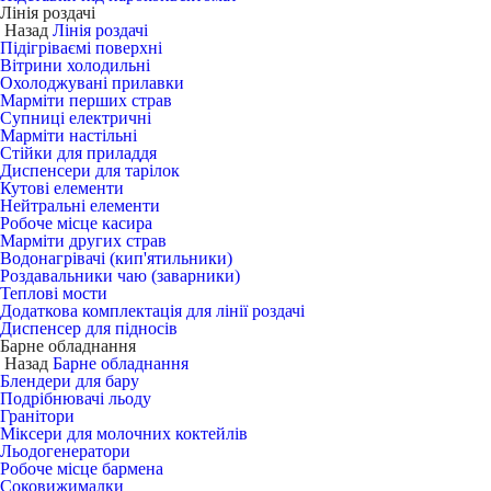
Лінія роздачі
Назад
Лінія роздачі
Підігріваємі поверхні
Вітрини холодильні
Охолоджувані прилавки
Марміти перших страв
Супниці електричні
Марміти настільні
Стійки для приладдя
Диспенсери для тарілок
Кутові елементи
Нейтральні елементи
Робоче місце касира
Марміти других страв
Водонагрівачі (кип'ятильники)
Роздавальники чаю (заварники)
Теплові мости
Додаткова комплектація для лінії роздачі
Диспенсер для підносів
Барне обладнання
Назад
Барне обладнання
Блендери для бару
Подрібнювачі льоду
Гранітори
Міксери для молочних коктейлів
Льодогенератори
Робоче місце бармена
Соковижималки