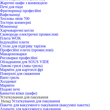
Жарочні шафи з конвекцією
Печі для піци
Фритюрниці професійні
Вафельниці
Теплова лінія 700
Тостери конвеєрні
Млинниці
Харчоварочні котли
Сковороди електричні промислові
Плита WOK
Індукційні плити
Столи для підігріву тарілок
Професійні плити (промислові)
Макароноварки
Рисоварки професійні
Обладнання для SOUS VIDE
Лавові грилі (лава гриль)
Марміти для картоплі фрі
Поверхні для смаження
Вапо гриль
Холдомат
Марміти
Подові печі
Банкетні візки (шафи)
Устаткування для пакування
Назад
Устаткування для пакування
Пакети для вакуумного пакування (вакуумні пакети)
Апарати для вакуумного пакування