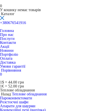
0
У кошику немає товарів
Каталог
+380676541916
Головна
Про нас
Послуги
Контакти
Акції
Новини
Портфоліо
Оплата
Доставка
Умови гарантії
Порівняння
0
1$ = 44.00 грн
1€ = 52.00 грн
Теплове обладнання
Назад
Теплове обладнання
Пароконвектомати
Розстоєчні шафи
Апарати для шаурми
Конвекційні печі (випічка)