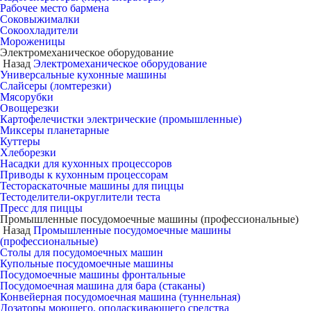
Рабочее место бармена
Соковыжималки
Сокоохладители
Мороженицы
Электромеханическое оборудование
Назад
Электромеханическое оборудование
Универсальные кухонные машины
Слайсеры (ломтерезки)
Мясорубки
Овощерезки
Картофелечистки электрические (промышленные)
Миксеры планетарные
Куттеры
Хлеборезки
Насадки для кухонных процессоров
Приводы к кухонным процессорам
Тестораскаточные машины для пиццы
Тестоделители-округлители теста
Пресс для пиццы
Промышленные посудомоечные машины (профессиональные)
Назад
Промышленные посудомоечные машины
(профессиональные)
Столы для посудомоечных машин
Купольные посудомоечные машины
Посудомоечные машины фронтальные
Посудомоечная машина для бара (стаканы)
Конвейерная посудомоечная машина (туннельная)
Дозаторы моющего, ополаскивающего средства