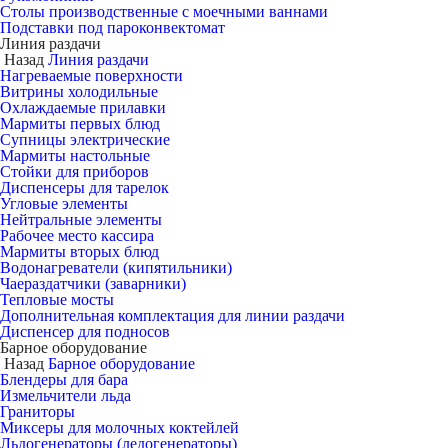
Столы производственные с моечными ваннами
Подставки под пароконвектомат
Линия раздачи
Назад
Линия раздачи
Нагреваемые поверхности
Витрины холодильные
Охлаждаемые прилавки
Мармиты первых блюд
Супницы электрические
Мармиты настольные
Стойки для приборов
Диспенсеры для тарелок
Угловые элементы
Нейтральные элементы
Рабочее место кассира
Мармиты вторых блюд
Водонагреватели (кипятильники)
Чаераздатчики (заварники)
Тепловые мосты
Дополнительная комплектация для линии раздачи
Диспенсер для подносов
Барное оборудование
Назад
Барное оборудование
Блендеры для бара
Измельчители льда
Граниторы
Миксеры для молочных коктейлей
Льдогенераторы (ледогенераторы)