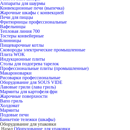
Аппараты для шаурмы
Конвекционные печи (выпечка)
Жарочные шкафы с конвекцией
Печи для пиццы
Фритюрницы профессиональные
Вафельницы
Тепловая линия 700
Тостеры конвейерные
Блинницы
Пищеварочные котлы
Сковороды электрические промышленные
Плита WOK
Индукционные плиты
Столы для подогрева тарелок
Профессиональные плиты (промышленные)
Макароноварки
Рисоварки профессиональные
Оборудование для SOUS VIDE
Лавовые грили (лава гриль)
Мармиты для картофеля фри
Жарочные поверхности
Вапо гриль
Холдомат
Мармиты
Подовые печи
Банкетніе тележки (шкафы)
Оборудование для упаковки
Назад
Оборудование для упаковки