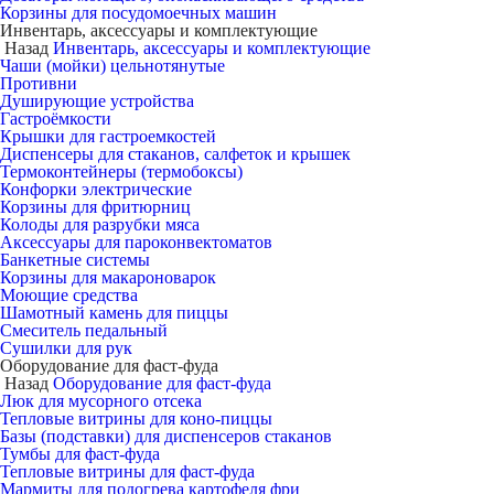
Корзины для посудомоечных машин
Инвентарь, аксессуары и комплектующие
Назад
Инвентарь, аксессуары и комплектующие
Чаши (мойки) цельнотянутые
Противни
Душирующие устройства
Гастроёмкости
Крышки для гастроемкостей
Диспенсеры для стаканов, салфеток и крышек
Термоконтейнеры (термобоксы)
Конфорки электрические
Корзины для фритюрниц
Колоды для разрубки мяса
Аксессуары для пароконвектоматов
Банкетные системы
Корзины для макароноварок
Моющие средства
Шамотный камень для пиццы
Смеситель педальный
Сушилки для рук
Оборудование для фаст-фуда
Назад
Оборудование для фаст-фуда
Люк для мусорного отсека
Тепловые витрины для коно-пиццы
Базы (подставки) для диспенсеров стаканов
Тумбы для фаст-фуда
Тепловые витрины для фаст-фуда
Мармиты для подогрева картофеля фри