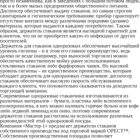
просто незаменимы, как в заведениях с большим потоком людей,
так и в более малых предприятиях общественного питания.
Диспенсер обеспечивает выдачу стаканов, по самым строгим
санитарным и гигиеническим требованиям: прибор гарантирует
отсутствие контакта между различными порциями (дозами)
материала, которые выдаются каждому потребителю. Таким
образом, держатель стаканов является наглядной гарантией для
клиентов, что он не приобретет какую-то инфекцию от других
посетителей.
Держатель для стаканов одноразовых обеспечивает высочайший
уровень гигиены – и в этом его главное преимущество, ведь
далеко не везде (например, при выносной торговле) можно
обеспечить качественную мойку ранее использованных
стеклянных стаканов либо фарфоровых чашек. Но высокий
уровень гигиены – не единственное преимущество, которым
обладает держатель для одноразовых стаканчиков: диспенсер
стаканов обеспечивает высокую скорость обслуживания
каждого клиента, что положительно сказывается на доходности
торгующей компании.
Современные одноразовые стаканчики изготавливаются из
различных материалов – бумаги, пластика либо вспененного
полипропилена, в них можно наливать горячие бульон или кофе
либо ледяной лимонад или пиво, поэтому современные
держатели стаканов рассчитаны на использование различных
разновидностей этой одноразовой посуды.
Компания «Мастер-1» предлагает держатели стаканов
собственного производства под торговой маркой ОРЕСТ™.
Собственная производственная площадка позволяет