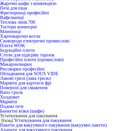
Жарочні шафи з конвекцією
Печі для піци
Фритюрниці професійні
Вафельниці
Теплова лінія 700
Тостери конвеєрні
Млинниці
Харчоварочні котли
Сковороди електричні промислові
Плита WOK
Індукційні плити
Столи для підігріву тарілок
Професійні плити (промислові)
Макароноварки
Рисоварки професійні
Обладнання для SOUS VIDE
Лавові грилі (лава гриль)
Марміти для картоплі фрі
Поверхні для смаження
Вапо гриль
Холдомат
Марміти
Подові печі
Банкетні візки (шафи)
Устаткування для пакування
Назад
Устаткування для пакування
Пакети для вакуумного пакування (вакуумні пакети)
Апарати для вакуумного пакування