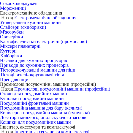
Сокоохолоджувачі
Морожениці
Електромеханічне обладнання
Назад
Електромеханічне обладнання
Універсальні кухонні машини
Слайсери (скиборізки)
М'ясорубки
Овочерізки
Картофелечистки електричні (промислові)
Міксери планетарні
Куттери
Хліборізки
Насадки для кухоних процесорів
Приводи до кухонних процесорів
Тісторозкочувальні машини для піци
Тістоділителі-округлювачі тіста
Прес для піци
Промислові посудомийні машини (професійні)
Назад
Промислові посудомийні машини (професійні)
Столи для посудомийних машин
Купольні посудомийні машини
Посудомийні фронтальні машини
Посудомийна машина для бару (келихи)
Конвеєрна посудомийна машина (тунельна)
Дозатори миючого, ополіскуючого засобів
Кошики для посудомийних машин
Інвентар, аксесуари та комплектуючі
Назад
Інвентар, аксесуари та комплектуючі