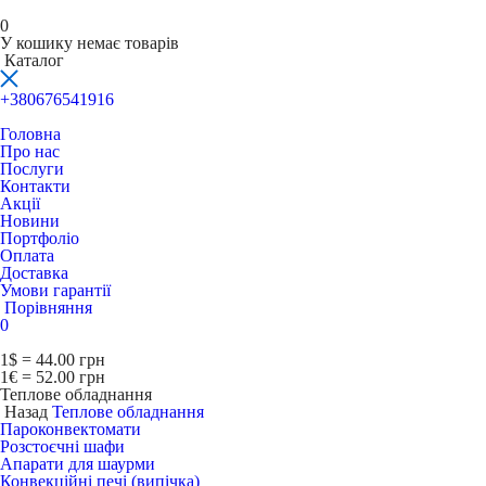
0
У кошику немає товарів
Каталог
+380676541916
Головна
Про нас
Послуги
Контакти
Акції
Новини
Портфоліо
Оплата
Доставка
Умови гарантії
Порівняння
0
1$ = 44.00 грн
1€ = 52.00 грн
Теплове обладнання
Назад
Теплове обладнання
Пароконвектомати
Розстоєчні шафи
Апарати для шаурми
Конвекційні печі (випічка)