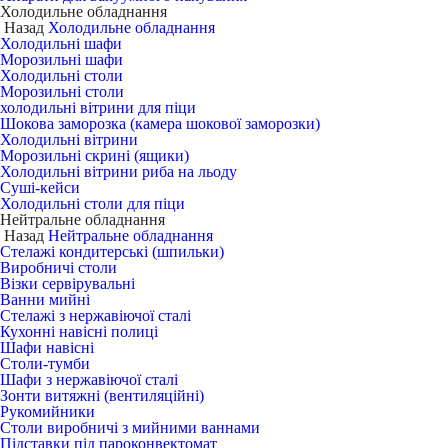
Холодильне обладнання
Назад
Холодильне обладнання
Холодильні шафи
Морозильні шафи
Холодильні столи
Морозильні столи
холодильні вітрини для піци
Шокова заморозка (камера шокової заморозки)
Холодильні вітрини
Морозильні скрині (ящики)
Холодильні вітрини риба на льоду
Суші-кейси
Холодильні столи для піци
Нейтральне обладнання
Назад
Нейтральне обладнання
Стелажі кондитерські (шпильки)
Виробничі столи
Візки сервірувальні
Ванни мийні
Стелажі з нержавіючої сталі
Кухонні навісні полиці
Шафи навісні
Столи-тумби
Шафи з нержавіючої сталі
Зонти витяжні (вентиляційні)
Рукомийники
Столи виробничі з мийними ваннами
Підставки під пароконвектомат