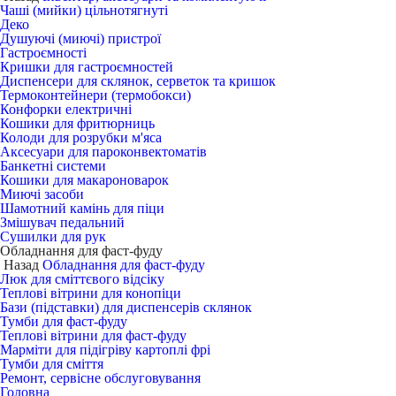
Чаші (мийки) цільнотягнуті
Деко
Душуючі (миючі) пристрої
Гастроємності
Кришки для гастроємностей
Диспенсери для склянок, серветок та кришок
Термоконтейнери (термобокси)
Конфорки електричні
Кошики для фритюрниць
Колоди для розрубки м'яса
Аксесуари для пароконвектоматів
Банкетні системи
Кошики для макароноварок
Миючі засоби
Шамотний камінь для піци
Змішувач педальний
Сушилки для рук
Обладнання для фаст-фуду
Назад
Обладнання для фаст-фуду
Люк для сміттєвого відсіку
Теплові вітрини для конопіци
Бази (підставки) для диспенсерів склянок
Тумби для фаст-фуду
Теплові вітрини для фаст-фуду
Марміти для підігріву картоплі фрі
Тумби для сміття
Ремонт, сервісне обслуговування
Головна