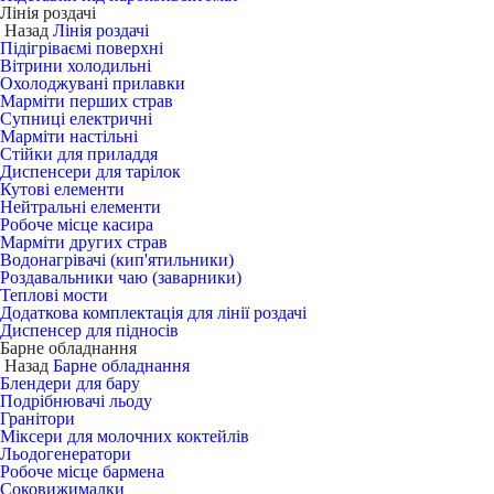
Лінія роздачі
Назад
Лінія роздачі
Підігріваємі поверхні
Вітрини холодильні
Охолоджувані прилавки
Марміти перших страв
Супниці електричні
Марміти настільні
Стійки для приладдя
Диспенсери для тарілок
Кутові елементи
Нейтральні елементи
Робоче місце касира
Марміти других страв
Водонагрівачі (кип'ятильники)
Роздавальники чаю (заварники)
Теплові мости
Додаткова комплектація для лінії роздачі
Диспенсер для підносів
Барне обладнання
Назад
Барне обладнання
Блендери для бару
Подрібнювачі льоду
Гранітори
Міксери для молочних коктейлів
Льодогенератори
Робоче місце бармена
Соковижималки