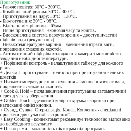
Приготування:
- Гаряче повітря: 30°C - 300°C.
- Комбінований режим: 30°C - 300°C.
- Приготування на пару: 30°C - 130°C.
- Біо-готування: 30°C - 98°C.
- Відстань між рівнями – 65мм.
- Нічне приготування - економія часу та коштів.
- Вдосконалена система пароутворення – двоступінчастий
підігрів води (рекуперація).
- Низькотемпературне варіння – зменшення втрати ваги,
покращення смакових якостей.
- Автоматичний підігрів/охолодження камери з можливістю
завдання необхідної температури.
+ Порівневий контроль - налаштування таймеру для кожного
рівня.
+ Дельта T приготуванн - точність при приготуванні великих
шматків.
+ Низькотемпературне приготування – зменшення втрат ваги,
покращення смакових якостей.
+ Cook & Hold – після закінчення приготування автоматичний
перехід у фазу збереження.
+ Golden Touch - ідеальний колір та хрумка скоринка при
натисканні однієї кнопки.
+ Сувид, Сушка, Стерилізація, Конфі, Копчення - спеціальні
програми для сучасної гастрономії.
+ Easy Cooking - конвектомат рекомендує технологію відповідно
до необхідного результату.
+ Піктограми – можливість піктограм під програми.