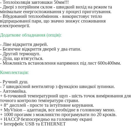
- Теплоізоляція завтовшки 50мм!!!
- Двері з потрійним склом - швидкий вихід на режим та
мінімальне енергоспоживання у процесі приготування.
- Вбудований теплообмінник - використовує тепло
відпрацьованої пари, що значно знижує споживання
електроенергії.
Додаткове обладнання (опція):
- Ліве відкриття дверей.
- Безпечне відкриття дверей у два етапи.
- Другий термощуп.
- Душ, що втягується.
- Можливість встановлення напрямних під лист 600х400мм.
Комплектація:
- Ручний душ.
- 7 швидкісний вентилятор з функцією швидкої зупинки.
- Автомийка.
+ 6-точковий температурний щуп - шість точок вимірювання для
точного контролю температури страви.
+ 8“ дисплей - просте та інтуїтивне керування.
+ MyVision – адаптація, все необхідне в головному меню.
+ 1000 прогамм з можливістю програмувати по 20 кроків.
+ HACCP безпосередньо на головному екрані
+ Інтерфейс USB та ETHERNET