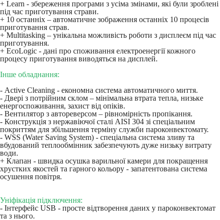
+ Learn - збереження програми з усіма змінами, які були зроблені
під час приготування страви.
+ 10 останніх – автоматичне зображення останніх 10 процесів
приготування страв.
+ Multitasking – унікальна можливість роботи з дисплеєм під час
приготування.
+ EcoLogic - дані про споживання електроенергії кожного
процесу приготування виводяться на дисплей.
Інше обладнання:
- Active Cleaning - економна система автоматичного миття.
- Двері з потрійним склом – мінімальна втрата тепла, низьке
енергоспоживання, захист від опіків.
- Вентилятор з автореверсом – рівномірність пропікання.
- Конструкція з нержавіючої сталі AISI 304 зі спеціальним
покриттям для збільшення терміну служби пароконвектомату.
- WSS (Water Saving System) - спеціальна система зливу та
вбудований теплообмінник забезпечують дуже низьку витрату
води.
+ Клапан - швидка осушка варильної камери для покращення
хрустких якостей та гарного кольору - запатентована система
осушення повітря.
Уніфікація підключення:
- Інтерфейс USB - просте відтворення даних у пароконвектомат
та з нього.