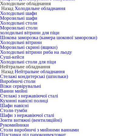
Холодильне обладнання
Назад
Холодильне обладнання
Холодильні шафи
Морозильні шафи
Холодильні столи
Морозильні столи
холодильні вітрини для піци
Шокова заморозка (камера шокової заморозки)
Холодильні вітрини
Морозильні скрині (ящики)
Холодильні вітрини риба на льоду
Суші-кейси
Холодильні столи для піци
Нейтральне обладнання
Назад
Нейтральне обладнання
Стелажі кондитерські (шпильки)
Виробничі столи
Візки сервірувальні
Ванни мийні
Стелажі з нержавіючої сталі
Кухонні навісні полиці
Шафи навісні
Столи-тумби
Шафи з нержавіючої сталі
Зонти витяжні (вентиляційні)
Рукомийники
Столи виробничі з мийними ваннами
Підставки під пароконвектомат