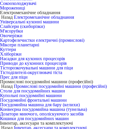
Сокоохолоджувачі
Морожениці
Електромеханічне обладнання
Назад
Електромеханічне обладнання
Універсальні кухонні машини
Слайсери (скиборізки)
М'ясорубки
Овочерізки
Картофелечистки електричні (промислові)
Міксери планетарні
Куттери
Хліборізки
Насадки для кухоних процесорів
Приводи до кухонних процесорів
Тісторозкочувальні машини для піци
Тістоділителі-округлювачі тіста
Прес для піци
Промислові посудомийні машини (професійні)
Назад
Промислові посудомийні машини (професійні)
Столи для посудомийних машин
Купольні посудомийні машини
Посудомийні фронтальні машини
Посудомийна машина для бару (келихи)
Конвеєрна посудомийна машина (тунельна)
Дозатори миючого, ополіскуючого засобів
Кошики для посудомийних машин
Інвентар, аксесуари та комплектуючі
Назад
Інвентар, аксесуари та комплектуючі