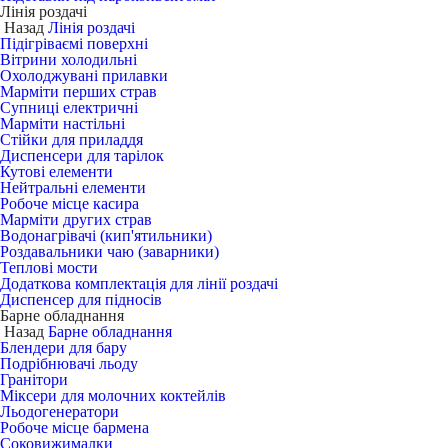
Лінія роздачі
Назад
Лінія роздачі
Підігріваємі поверхні
Вітрини холодильні
Охолоджувані прилавки
Марміти перших страв
Супниці електричні
Марміти настільні
Стійки для приладдя
Диспенсери для тарілок
Кутові елементи
Нейтральні елементи
Робоче місце касира
Марміти других страв
Водонагрівачі (кип'ятильники)
Роздавальники чаю (заварники)
Теплові мости
Додаткова комплектація для лінії роздачі
Диспенсер для підносів
Барне обладнання
Назад
Барне обладнання
Блендери для бару
Подрібнювачі льоду
Гранітори
Міксери для молочних коктейлів
Льодогенератори
Робоче місце бармена
Соковижималки