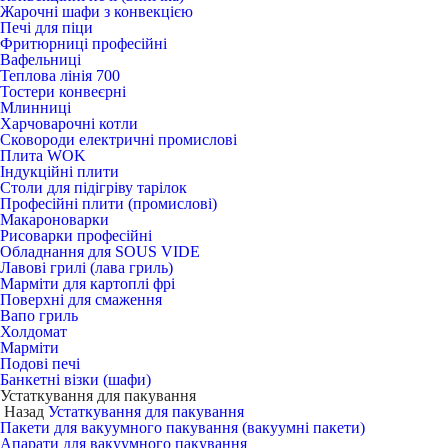
Жарочні шафи з конвекцією
Печі для піци
Фритюрниці професійні
Вафельниці
Теплова лінія 700
Тостери конвеєрні
Млинниці
Харчоварочні котли
Сковороди електричні промислові
Плита WOK
Індукційні плити
Столи для підігріву тарілок
Професійні плити (промислові)
Макароноварки
Рисоварки професійні
Обладнання для SOUS VIDE
Лавові грилі (лава гриль)
Марміти для картоплі фрі
Поверхні для смаження
Вапо гриль
Холдомат
Марміти
Подові печі
Банкетні візки (шафи)
Устаткування для пакування
Назад
Устаткування для пакування
Пакети для вакуумного пакування (вакуумні пакети)
Апарати для вакуумного пакування