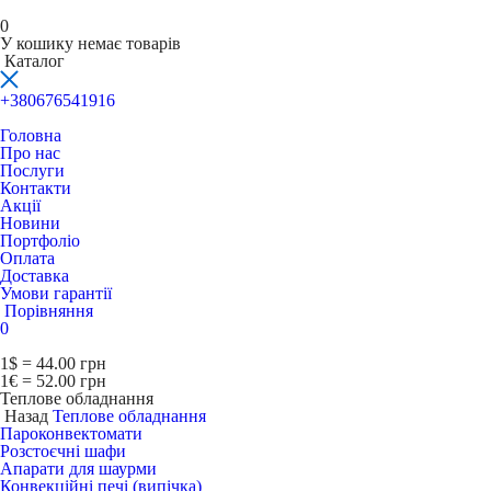
0
У кошику немає товарів
Каталог
+380676541916
Головна
Про нас
Послуги
Контакти
Акції
Новини
Портфоліо
Оплата
Доставка
Умови гарантії
Порівняння
0
1$ = 44.00 грн
1€ = 52.00 грн
Теплове обладнання
Назад
Теплове обладнання
Пароконвектомати
Розстоєчні шафи
Апарати для шаурми
Конвекційні печі (випічка)