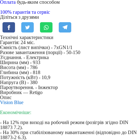
Оплата
будь-яким способом
100% гарантія та сервіс
Діліться з друзями
Технічні характеристики
Гарантія: 24 міс.
Ємність (лист випічки) -
7xGN1/1
Разове завантаження (порції) -
50-150
З'єднання. -
Електрика
Ширина (мм) -
933
Висота (мм) -
786
Глибина (мм) -
818
Потужність (кВт) -
10,9
Напруга (В) -
380
Пароутворення. -
Інжектор
Виробник — Retigo
Опис
Vision
Blue
Економічніше:
- На 12% при виході на робочий режим (розігрів згідно DIN
18873 7.2).
- На 30% при стабілізованому навантаженні (відповідно до DIN
18873-2 6.3).