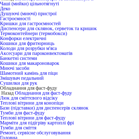
Чаші (мийки) цільнотягнуті
Деко
Душуючі (миючі) пристрої
Гастроємності
Кришки для гастроємностей
Диспенсери для склянок, серветок та кришок
Термоконтейнери (термобокси)
Конфорки електричні
Кошики для фритюрниць
Колоди для розрубки м'яса
Аксесуари для пароконвектоматів
Банкетні системи
Кошики для макароноварок
Миючі засоби
Шамотний камінь для піци
Змішувач педальний
Сушилки для рук
Обладнання для фаст-фуду
Назад
Обладнання для фаст-фуду
Люк для сміттєвого відсіку
Теплові вітрини для конопіци
Бази (підставки) для диспенсерів склянок
Тумби для фаст-фуду
Теплові вітрини для фаст-фуду
Марміти для підігріву картоплі фрі
Тумби для сміття
Ремонт, сервісне обслуговування
Головна