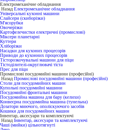
Електромеханічне обладнання
Назад
Електромеханічне обладнання
Універсальні кухонні машини
Слайсери (скиборізки)
М'ясорубки
Овочерізки
Картофелечистки електричні (промислові)
Міксери планетарні
Куттери
Хліборізки
Насадки для кухоних процесорів
Приводи до кухонних процесорів
Тісторозкочувальні машини для піци
Тістоділителі-округлювачі тіста
Прес для піци
Промислові посудомийні машини (професійні)
Назад
Промислові посудомийні машини (професійні)
Столи для посудомийних машин
Купольні посудомийні машини
Посудомийні фронтальні машини
Посудомийна машина для бару (келихи)
Конвеєрна посудомийна машина (тунельна)
Дозатори миючого, ополіскуючого засобів
Кошики для посудомийних машин
Інвентар, аксесуари та комплектуючі
Назад
Інвентар, аксесуари та комплектуючі
Чаші (мийки) цільнотягнуті
Деко