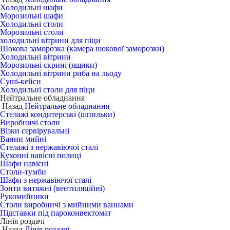
Холодильні шафи
Морозильні шафи
Холодильні столи
Морозильні столи
холодильні вітрини для піци
Шокова заморозка (камера шокової заморозки)
Холодильні вітрини
Морозильні скрині (ящики)
Холодильні вітрини риба на льоду
Суші-кейси
Холодильні столи для піци
Нейтральне обладнання
Назад
Нейтральне обладнання
Стелажі кондитерські (шпильки)
Виробничі столи
Візки сервірувальні
Ванни мийні
Стелажі з нержавіючої сталі
Кухонні навісні полиці
Шафи навісні
Столи-тумби
Шафи з нержавіючої сталі
Зонти витяжні (вентиляційні)
Рукомийники
Столи виробничі з мийними ваннами
Підставки під пароконвектомат
Лінія роздачі
Назад
Лінія роздачі