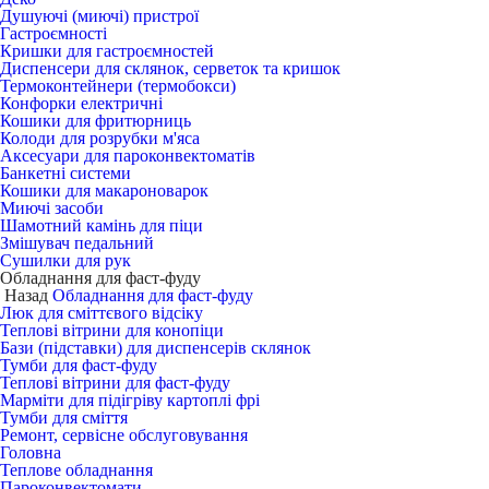
Душуючі (миючі) пристрої
Гастроємності
Кришки для гастроємностей
Диспенсери для склянок, серветок та кришок
Термоконтейнери (термобокси)
Конфорки електричні
Кошики для фритюрниць
Колоди для розрубки м'яса
Аксесуари для пароконвектоматів
Банкетні системи
Кошики для макароноварок
Миючі засоби
Шамотний камінь для піци
Змішувач педальний
Сушилки для рук
Обладнання для фаст-фуду
Назад
Обладнання для фаст-фуду
Люк для сміттєвого відсіку
Теплові вітрини для конопіци
Бази (підставки) для диспенсерів склянок
Тумби для фаст-фуду
Теплові вітрини для фаст-фуду
Марміти для підігріву картоплі фрі
Тумби для сміття
Ремонт, сервісне обслуговування
Головна
Теплове обладнання
Пароконвектомати