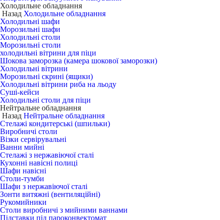
Холодильне обладнання
Назад
Холодильне обладнання
Холодильні шафи
Морозильні шафи
Холодильні столи
Морозильні столи
холодильні вітрини для піци
Шокова заморозка (камера шокової заморозки)
Холодильні вітрини
Морозильні скрині (ящики)
Холодильні вітрини риба на льоду
Суші-кейси
Холодильні столи для піци
Нейтральне обладнання
Назад
Нейтральне обладнання
Стелажі кондитерські (шпильки)
Виробничі столи
Візки сервірувальні
Ванни мийні
Стелажі з нержавіючої сталі
Кухонні навісні полиці
Шафи навісні
Столи-тумби
Шафи з нержавіючої сталі
Зонти витяжні (вентиляційні)
Рукомийники
Столи виробничі з мийними ваннами
Підставки під пароконвектомат