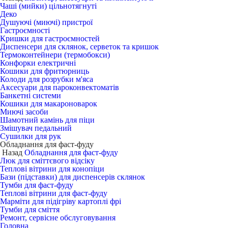
Чаші (мийки) цільнотягнуті
Деко
Душуючі (миючі) пристрої
Гастроємності
Кришки для гастроємностей
Диспенсери для склянок, серветок та кришок
Термоконтейнери (термобокси)
Конфорки електричні
Кошики для фритюрниць
Колоди для розрубки м'яса
Аксесуари для пароконвектоматів
Банкетні системи
Кошики для макароноварок
Миючі засоби
Шамотний камінь для піци
Змішувач педальний
Сушилки для рук
Обладнання для фаст-фуду
Назад
Обладнання для фаст-фуду
Люк для сміттєвого відсіку
Теплові вітрини для конопіци
Бази (підставки) для диспенсерів склянок
Тумби для фаст-фуду
Теплові вітрини для фаст-фуду
Марміти для підігріву картоплі фрі
Тумби для сміття
Ремонт, сервісне обслуговування
Головна