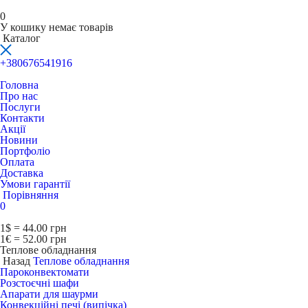
0
У кошику немає товарів
Каталог
+380676541916
Головна
Про нас
Послуги
Контакти
Акції
Новини
Портфоліо
Оплата
Доставка
Умови гарантії
Порівняння
0
1$ = 44.00 грн
1€ = 52.00 грн
Теплове обладнання
Назад
Теплове обладнання
Пароконвектомати
Розстоєчні шафи
Апарати для шаурми
Конвекційні печі (випічка)