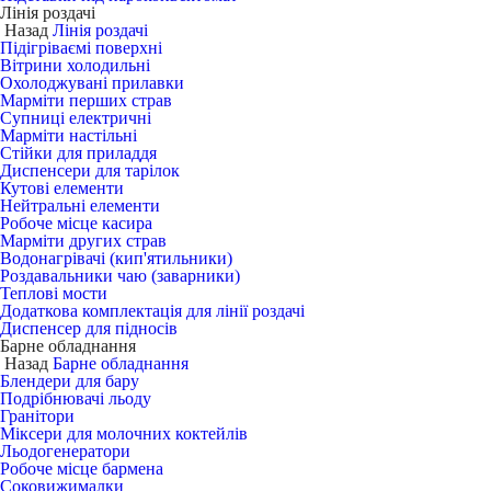
Лінія роздачі
Назад
Лінія роздачі
Підігріваємі поверхні
Вітрини холодильні
Охолоджувані прилавки
Марміти перших страв
Супниці електричні
Марміти настільні
Стійки для приладдя
Диспенсери для тарілок
Кутові елементи
Нейтральні елементи
Робоче місце касира
Марміти других страв
Водонагрівачі (кип'ятильники)
Роздавальники чаю (заварники)
Теплові мости
Додаткова комплектація для лінії роздачі
Диспенсер для підносів
Барне обладнання
Назад
Барне обладнання
Блендери для бару
Подрібнювачі льоду
Гранітори
Міксери для молочних коктейлів
Льодогенератори
Робоче місце бармена
Соковижималки