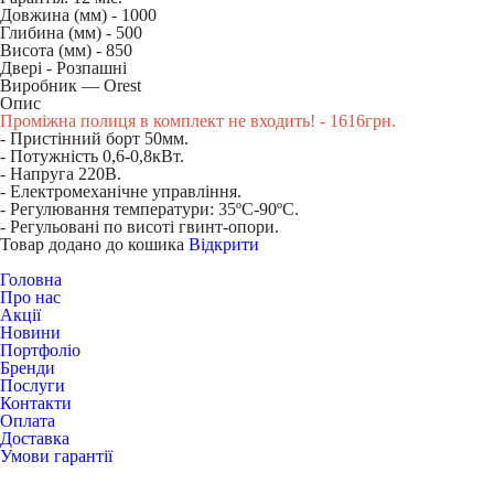
Довжина (мм) -
1000
Глибина (мм) -
500
Висота (мм) -
850
Двері -
Розпашні
Виробник — Orest
Опис
Проміжна полиця в комплект не входить! - 1616грн.
- Пристінний борт 50мм.
- Потужність 0,6-0,8кВт.
- Напруга 220В.
- Електромеханічне управління.
- Регулювання температури: 35ºС-90ºС.
- Регульовані по висоті гвинт-опори.
Товар додано до кошика
Відкрити
Головна
Про нас
Акції
Новини
Портфоліо
Бренди
Послуги
Контакти
Оплата
Доставка
Умови гарантії