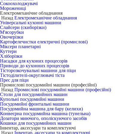
Сокоохолоджувачі
Морожениці
Електромеханічне обладнання
Назад
Електромеханічне обладнання
Універсальні кухонні машини
Слайсери (скиборізки)
М'ясорубки
Овочерізки
Картофелечистки електричні (промислові)
Міксери планетарні
Куттери
Хліборізки
Насадки для кухоних процесорів
Приводи до кухонних процесорів
Тісторозкочувальні машини для піци
Тістоділителі-округлювачі тіста
Прес для піци
Промислові посудомийні машини (професійні)
Назад
Промислові посудомийні машини (професійні)
Столи для посудомийних машин
Купольні посудомийні машини
Посудомийні фронтальні машини
Посудомийна машина для бару (келихи)
Конвеєрна посудомийна машина (тунельна)
Дозатори миючого, ополіскуючого засобів
Кошики для посудомийних машин
Інвентар, аксесуари та комплектуючі
Назад
Інвентар, аксесуари та комплектуючі