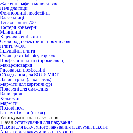
Жарочні шафи з конвекцією
Печі для піци
Фритюрниці професійні
Вафельниці
Теплова лінія 700
Тостери конвеєрні
Млинниці
Харчоварочні котли
Сковороди електричні промислові
Плита WOK
Індукційні плити
Столи для підігріву тарілок
Професійні плити (промислові)
Макароноварки
Рисоварки професійні
Обладнання для SOUS VIDE
Лавові грилі (лава гриль)
Марміти для картоплі фрі
Поверхні для смаження
Вапо гриль
Холдомат
Марміти
Подові печі
Банкетні візки (шафи)
Устаткування для пакування
Назад
Устаткування для пакування
Пакети для вакуумного пакування (вакуумні пакети)
Апарати для вакуумного пакування