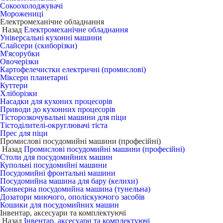
Сокоохолоджувачі
Морожениці
Електромеханічне обладнання
Назад
Електромеханічне обладнання
Універсальні кухонні машини
Слайсери (скиборізки)
М'ясорубки
Овочерізки
Картофелечистки електричні (промислові)
Міксери планетарні
Куттери
Хліборізки
Насадки для кухоних процесорів
Приводи до кухонних процесорів
Тісторозкочувальні машини для піци
Тістоділителі-округлювачі тіста
Прес для піци
Промислові посудомийні машини (професійні)
Назад
Промислові посудомийні машини (професійні)
Столи для посудомийних машин
Купольні посудомийні машини
Посудомийні фронтальні машини
Посудомийна машина для бару (келихи)
Конвеєрна посудомийна машина (тунельна)
Дозатори миючого, ополіскуючого засобів
Кошики для посудомийних машин
Інвентар, аксесуари та комплектуючі
Назад
Інвентар, аксесуари та комплектуючі