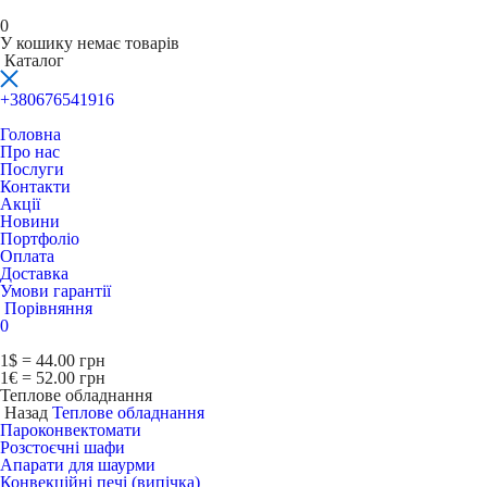
0
У кошику немає товарів
Каталог
+380676541916
Головна
Про нас
Послуги
Контакти
Акції
Новини
Портфоліо
Оплата
Доставка
Умови гарантії
Порівняння
0
1$ = 44.00 грн
1€ = 52.00 грн
Теплове обладнання
Назад
Теплове обладнання
Пароконвектомати
Розстоєчні шафи
Апарати для шаурми
Конвекційні печі (випічка)