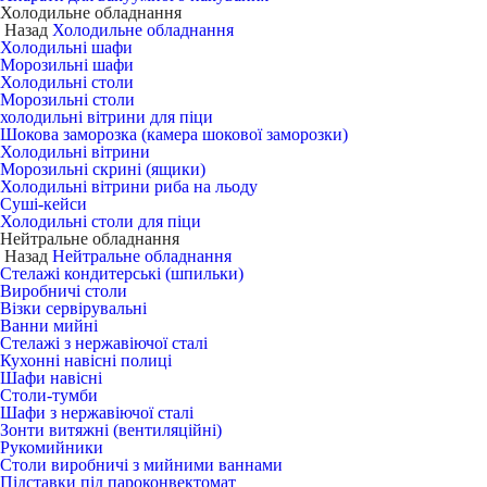
Холодильне обладнання
Назад
Холодильне обладнання
Холодильні шафи
Морозильні шафи
Холодильні столи
Морозильні столи
холодильні вітрини для піци
Шокова заморозка (камера шокової заморозки)
Холодильні вітрини
Морозильні скрині (ящики)
Холодильні вітрини риба на льоду
Суші-кейси
Холодильні столи для піци
Нейтральне обладнання
Назад
Нейтральне обладнання
Стелажі кондитерські (шпильки)
Виробничі столи
Візки сервірувальні
Ванни мийні
Стелажі з нержавіючої сталі
Кухонні навісні полиці
Шафи навісні
Столи-тумби
Шафи з нержавіючої сталі
Зонти витяжні (вентиляційні)
Рукомийники
Столи виробничі з мийними ваннами
Підставки під пароконвектомат