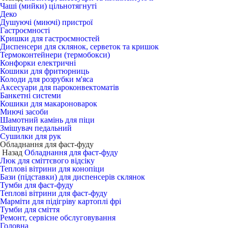
Чаші (мийки) цільнотягнуті
Деко
Душуючі (миючі) пристрої
Гастроємності
Кришки для гастроємностей
Диспенсери для склянок, серветок та кришок
Термоконтейнери (термобокси)
Конфорки електричні
Кошики для фритюрниць
Колоди для розрубки м'яса
Аксесуари для пароконвектоматів
Банкетні системи
Кошики для макароноварок
Миючі засоби
Шамотний камінь для піци
Змішувач педальний
Сушилки для рук
Обладнання для фаст-фуду
Назад
Обладнання для фаст-фуду
Люк для сміттєвого відсіку
Теплові вітрини для конопіци
Бази (підставки) для диспенсерів склянок
Тумби для фаст-фуду
Теплові вітрини для фаст-фуду
Марміти для підігріву картоплі фрі
Тумби для сміття
Ремонт, сервісне обслуговування
Головна