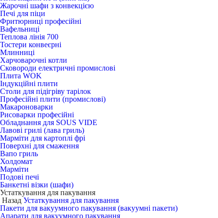
Жарочні шафи з конвекцією
Печі для піци
Фритюрниці професійні
Вафельниці
Теплова лінія 700
Тостери конвеєрні
Млинниці
Харчоварочні котли
Сковороди електричні промислові
Плита WOK
Індукційні плити
Столи для підігріву тарілок
Професійні плити (промислові)
Макароноварки
Рисоварки професійні
Обладнання для SOUS VIDE
Лавові грилі (лава гриль)
Марміти для картоплі фрі
Поверхні для смаження
Вапо гриль
Холдомат
Марміти
Подові печі
Банкетні візки (шафи)
Устаткування для пакування
Назад
Устаткування для пакування
Пакети для вакуумного пакування (вакуумні пакети)
Апарати для вакуумного пакування