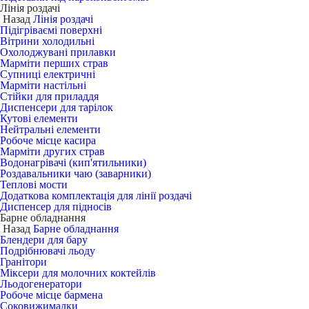
Лінія роздачі
Назад
Лінія роздачі
Підігріваємі поверхні
Вітрини холодильні
Охолоджувані прилавки
Марміти перших страв
Супниці електричні
Марміти настільні
Стійки для приладдя
Диспенсери для тарілок
Кутові елементи
Нейтральні елементи
Робоче місце касира
Марміти других страв
Водонагрівачі (кип'ятильники)
Роздавальники чаю (заварники)
Теплові мости
Додаткова комплектація для лінії роздачі
Диспенсер для підносів
Барне обладнання
Назад
Барне обладнання
Блендери для бару
Подрібнювачі льоду
Гранітори
Міксери для молочних коктейлів
Льодогенератори
Робоче місце бармена
Соковижималки