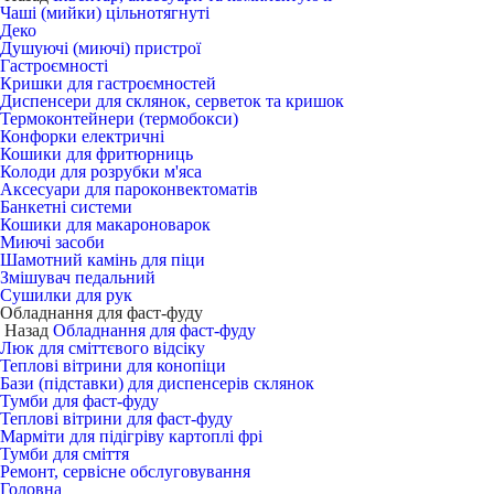
Чаші (мийки) цільнотягнуті
Деко
Душуючі (миючі) пристрої
Гастроємності
Кришки для гастроємностей
Диспенсери для склянок, серветок та кришок
Термоконтейнери (термобокси)
Конфорки електричні
Кошики для фритюрниць
Колоди для розрубки м'яса
Аксесуари для пароконвектоматів
Банкетні системи
Кошики для макароноварок
Миючі засоби
Шамотний камінь для піци
Змішувач педальний
Сушилки для рук
Обладнання для фаст-фуду
Назад
Обладнання для фаст-фуду
Люк для сміттєвого відсіку
Теплові вітрини для конопіци
Бази (підставки) для диспенсерів склянок
Тумби для фаст-фуду
Теплові вітрини для фаст-фуду
Марміти для підігріву картоплі фрі
Тумби для сміття
Ремонт, сервісне обслуговування
Головна