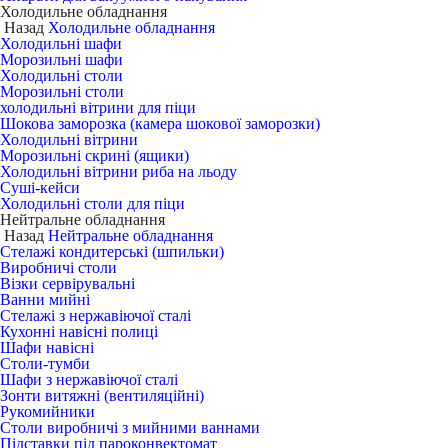
Холодильне обладнання
Назад
Холодильне обладнання
Холодильні шафи
Морозильні шафи
Холодильні столи
Морозильні столи
холодильні вітрини для піци
Шокова заморозка (камера шокової заморозки)
Холодильні вітрини
Морозильні скрині (ящики)
Холодильні вітрини риба на льоду
Суші-кейси
Холодильні столи для піци
Нейтральне обладнання
Назад
Нейтральне обладнання
Стелажі кондитерські (шпильки)
Виробничі столи
Візки сервірувальні
Ванни мийні
Стелажі з нержавіючої сталі
Кухонні навісні полиці
Шафи навісні
Столи-тумби
Шафи з нержавіючої сталі
Зонти витяжні (вентиляційні)
Рукомийники
Столи виробничі з мийними ваннами
Підставки під пароконвектомат