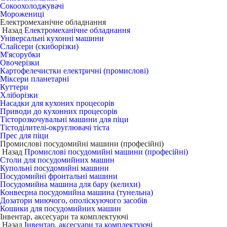
Сокоохолоджувачі
Морожениці
Електромеханічне обладнання
Назад
Електромеханічне обладнання
Універсальні кухонні машини
Слайсери (скиборізки)
М'ясорубки
Овочерізки
Картофелечистки електричні (промислові)
Міксери планетарні
Куттери
Хліборізки
Насадки для кухоних процесорів
Приводи до кухонних процесорів
Тісторозкочувальні машини для піци
Тістоділителі-округлювачі тіста
Прес для піци
Промислові посудомийні машини (професійні)
Назад
Промислові посудомийні машини (професійні)
Столи для посудомийних машин
Купольні посудомийні машини
Посудомийні фронтальні машини
Посудомийна машина для бару (келихи)
Конвеєрна посудомийна машина (тунельна)
Дозатори миючого, ополіскуючого засобів
Кошики для посудомийних машин
Інвентар, аксесуари та комплектуючі
Назад
Інвентар, аксесуари та комплектуючі