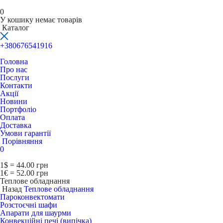
0
У кошику немає товарів
Каталог
+380676541916
Головна
Про нас
Послуги
Контакти
Акції
Новини
Портфоліо
Оплата
Доставка
Умови гарантії
Порівняння
0
1$ = 44.00 грн
1€ = 52.00 грн
Теплове обладнання
Назад
Теплове обладнання
Пароконвектомати
Розстоєчні шафи
Апарати для шаурми
Конвекційні печі (випічка)