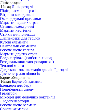
Лінія роздачі
Назад
Лінія роздачі
Підігріваємі поверхні
Вітрини холодильні
Охолоджувані прилавки
Марміти перших страв
Супниці електричні
Марміти настільні
Стійки для приладдя
Диспенсери для тарілок
Кутові елементи
Нейтральні елементи
Робоче місце касира
Марміти других страв
Водонагрівачі (кип'ятильники)
Роздавальники чаю (заварники)
Теплові мости
Додаткова комплектація для лінії роздачі
Диспенсер для підносів
Барне обладнання
Назад
Барне обладнання
Блендери для бару
Подрібнювачі льоду
Гранітори
Міксери для молочних коктейлів
Льодогенератори
Робоче місце бармена
Соковижималки