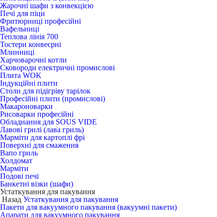
Жарочні шафи з конвекцією
Печі для піци
Фритюрниці професійні
Вафельниці
Теплова лінія 700
Тостери конвеєрні
Млинниці
Харчоварочні котли
Сковороди електричні промислові
Плита WOK
Індукційні плити
Столи для підігріву тарілок
Професійні плити (промислові)
Макароноварки
Рисоварки професійні
Обладнання для SOUS VIDE
Лавові грилі (лава гриль)
Марміти для картоплі фрі
Поверхні для смаження
Вапо гриль
Холдомат
Марміти
Подові печі
Банкетні візки (шафи)
Устаткування для пакування
Назад
Устаткування для пакування
Пакети для вакуумного пакування (вакуумні пакети)
Апарати для вакуумного пакування