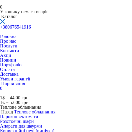
0
У кошику немає товарів
Каталог
+380676541916
Головна
Про нас
Послуги
Контакти
Акції
Новини
Портфоліо
Оплата
Доставка
Умови гарантії
Порівняння
0
1$ = 44.00 грн
1€ = 52.00 грн
Теплове обладнання
Назад
Теплове обладнання
Пароконвектомати
Розстоєчні шафи
Апарати для шаурми
Конвекційні печі (випічка)