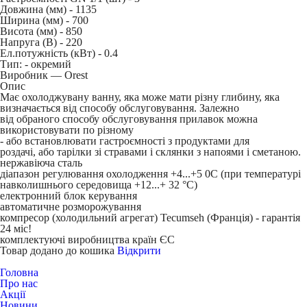
Довжина (мм) -
1135
Ширина (мм) -
700
Висота (мм) -
850
Напруга (В) -
220
Ел.потужність (кВт) -
0.4
Тип: -
окремий
Виробник — Orest
Опис
Має охолоджувану ванну, яка може мати різну глибину, яка
визначається від способу обслуговування. Залежно
від обраного способу обслуговування прилавок можна
використовувати по різному
- або встановлювати гастроємності з продуктами для
роздачі, або тарілки зі стравами і склянки з напоями і сметаною.
нержавіюча сталь
діапазон регулювання охолодження +4...+5
0
С (при температурі
навколишнього середовища +12...+ 32 °C)
електронний блок керування
автоматичне розморожування
компресор (холодильний агрегат) Tecumseh
(Франція) - гарантія
24 міс!
комплектуючі виробництва країн ЄC
Товар додано до кошика
Відкрити
Головна
Про нас
Акції
Новини