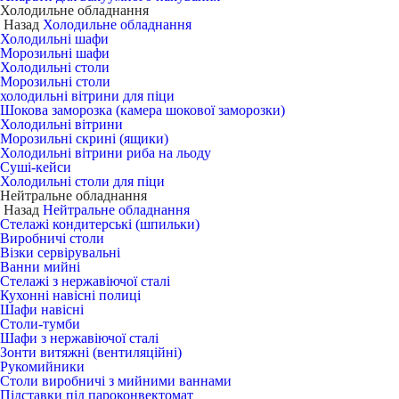
Холодильне обладнання
Назад
Холодильне обладнання
Холодильні шафи
Морозильні шафи
Холодильні столи
Морозильні столи
холодильні вітрини для піци
Шокова заморозка (камера шокової заморозки)
Холодильні вітрини
Морозильні скрині (ящики)
Холодильні вітрини риба на льоду
Суші-кейси
Холодильні столи для піци
Нейтральне обладнання
Назад
Нейтральне обладнання
Стелажі кондитерські (шпильки)
Виробничі столи
Візки сервірувальні
Ванни мийні
Стелажі з нержавіючої сталі
Кухонні навісні полиці
Шафи навісні
Столи-тумби
Шафи з нержавіючої сталі
Зонти витяжні (вентиляційні)
Рукомийники
Столи виробничі з мийними ваннами
Підставки під пароконвектомат