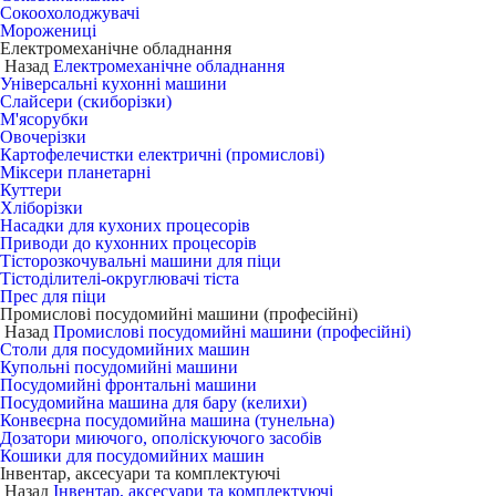
Сокоохолоджувачі
Морожениці
Електромеханічне обладнання
Назад
Електромеханічне обладнання
Універсальні кухонні машини
Слайсери (скиборізки)
М'ясорубки
Овочерізки
Картофелечистки електричні (промислові)
Міксери планетарні
Куттери
Хліборізки
Насадки для кухоних процесорів
Приводи до кухонних процесорів
Тісторозкочувальні машини для піци
Тістоділителі-округлювачі тіста
Прес для піци
Промислові посудомийні машини (професійні)
Назад
Промислові посудомийні машини (професійні)
Столи для посудомийних машин
Купольні посудомийні машини
Посудомийні фронтальні машини
Посудомийна машина для бару (келихи)
Конвеєрна посудомийна машина (тунельна)
Дозатори миючого, ополіскуючого засобів
Кошики для посудомийних машин
Інвентар, аксесуари та комплектуючі
Назад
Інвентар, аксесуари та комплектуючі