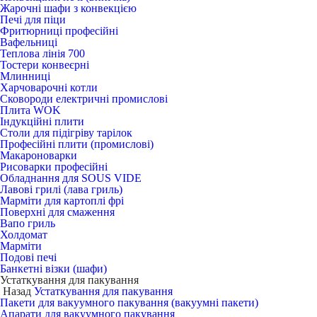
Жарочні шафи з конвекцією
Печі для піци
Фритюрниці професійні
Вафельниці
Теплова лінія 700
Тостери конвеєрні
Млинниці
Харчоварочні котли
Сковороди електричні промислові
Плита WOK
Індукційні плити
Столи для підігріву тарілок
Професійні плити (промислові)
Макароноварки
Рисоварки професійні
Обладнання для SOUS VIDE
Лавові грилі (лава гриль)
Марміти для картоплі фрі
Поверхні для смаження
Вапо гриль
Холдомат
Марміти
Подові печі
Банкетні візки (шафи)
Устаткування для пакування
Назад
Устаткування для пакування
Пакети для вакуумного пакування (вакуумні пакети)
Апарати для вакуумного пакування