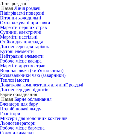
Лінія роздачі
Назад
Лінія роздачі
Підігріваємі поверхні
Вітрини холодильні
Охолоджувані прилавки
Марміти перших страв
Супниці електричні
Марміти настільні
Стійки для приладдя
Диспенсери для тарілок
Кутові елементи
Нейтральні елементи
Робоче місце касира
Марміти других страв
Водонагрівачі (кип'ятильники)
Роздавальники чаю (заварники)
Теплові мости
Додаткова комплектація для лінії роздачі
Диспенсер для підносів
Барне обладнання
Назад
Барне обладнання
Блендери для бару
Подрібнювачі льоду
Гранітори
Міксери для молочних коктейлів
Льодогенератори
Робоче місце бармена
Соковижималки