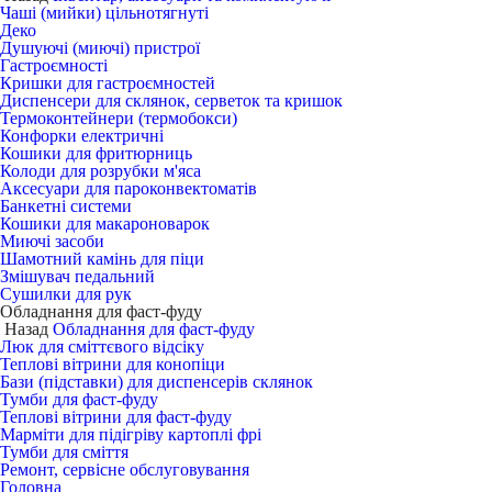
Чаші (мийки) цільнотягнуті
Деко
Душуючі (миючі) пристрої
Гастроємності
Кришки для гастроємностей
Диспенсери для склянок, серветок та кришок
Термоконтейнери (термобокси)
Конфорки електричні
Кошики для фритюрниць
Колоди для розрубки м'яса
Аксесуари для пароконвектоматів
Банкетні системи
Кошики для макароноварок
Миючі засоби
Шамотний камінь для піци
Змішувач педальний
Сушилки для рук
Обладнання для фаст-фуду
Назад
Обладнання для фаст-фуду
Люк для сміттєвого відсіку
Теплові вітрини для конопіци
Бази (підставки) для диспенсерів склянок
Тумби для фаст-фуду
Теплові вітрини для фаст-фуду
Марміти для підігріву картоплі фрі
Тумби для сміття
Ремонт, сервісне обслуговування
Головна