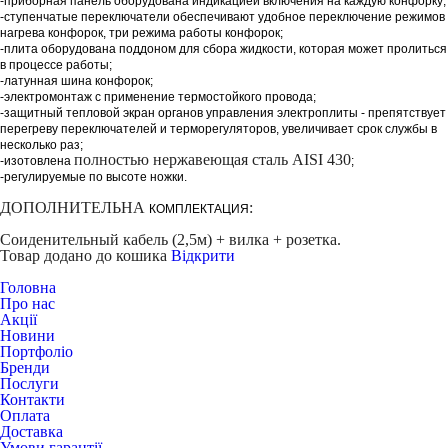
-приборная панель оборудована индикацией включения на каждую конфорку;
-ступенчатые переключатели обеспечивают удобное переключение режимов
нагрева конфорок, три режима работы конфорок;
-плита оборудована поддоном для сбора жидкости, которая может пролиться
в процессе работы;
-латунная шина конфорок;
-электромонтаж с применение термостойкого провода;
-защитный тепловой экран органов управления электроплиты - препятствует
перегреву переключателей и терморегуляторов, увеличивает срок службы в
несколько раз;
полностью нержавеющая сталь AISI 430
-изотовлена
;
-
р
егулируемые по высоте ножки.
ДОПОЛНИТЕЛЬНА
:
КОМПЛЕКТАЦИЯ
Соиденительный кабель (2,5м) + вилка + розетка.
Товар додано до кошика
Відкрити
Головна
Про нас
Акції
Новини
Портфоліо
Бренди
Послуги
Контакти
Оплата
Доставка
Умови гарантії