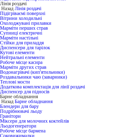
Лінія роздачі
Назад
Лінія роздачі
Підігріваємі поверхні
Вітрини холодильні
Охолоджувані прилавки
Марміти перших страв
Супниці електричні
Марміти настільні
Стійки для приладдя
Диспенсери для тарілок
Кутові елементи
Нейтральні елементи
Робоче місце касира
Марміти других страв
Водонагрівачі (кип'ятильники)
Роздавальники чаю (заварники)
Теплові мости
Додаткова комплектація для лінії роздачі
Диспенсер для підносів
Барне обладнання
Назад
Барне обладнання
Блендери для бару
Подрібнювачі льоду
Гранітори
Міксери для молочних коктейлів
Льодогенератори
Робоче місце бармена
Соковижималки