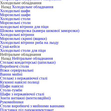
Холодильне обладнання
Назад
Холодильне обладнання
Холодильні шафи
Морозильні шафи
Холодильні столи
Морозильні столи
холодильні вітрини для піци
Шокова заморозка (камера шокової заморозки)
Холодильні вітрини
Морозильні скрині (ящики)
Холодильні вітрини риба на льоду
Суші-кейси
Холодильні столи для піци
Нейтральне обладнання
Назад
Нейтральне обладнання
Стелажі кондитерські (шпильки)
Виробничі столи
Візки сервірувальні
Ванни мийні
Стелажі з нержавіючої сталі
Кухонні навісні полиці
Шафи навісні
Столи-тумби
Шафи з нержавіючої сталі
Зонти витяжні (вентиляційні)
Рукомийники
Столи виробничі з мийними ваннами
Підставки під пароконвектомат