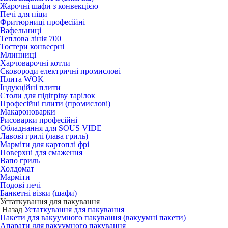
Жарочні шафи з конвекцією
Печі для піци
Фритюрниці професійні
Вафельниці
Теплова лінія 700
Тостери конвеєрні
Млинниці
Харчоварочні котли
Сковороди електричні промислові
Плита WOK
Індукційні плити
Столи для підігріву тарілок
Професійні плити (промислові)
Макароноварки
Рисоварки професійні
Обладнання для SOUS VIDE
Лавові грилі (лава гриль)
Марміти для картоплі фрі
Поверхні для смаження
Вапо гриль
Холдомат
Марміти
Подові печі
Банкетні візки (шафи)
Устаткування для пакування
Назад
Устаткування для пакування
Пакети для вакуумного пакування (вакуумні пакети)
Апарати для вакуумного пакування