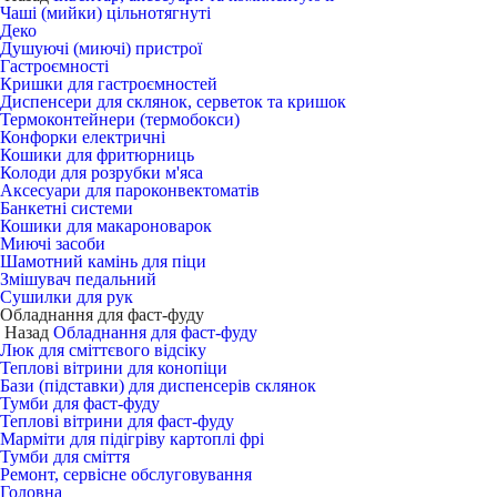
Чаші (мийки) цільнотягнуті
Деко
Душуючі (миючі) пристрої
Гастроємності
Кришки для гастроємностей
Диспенсери для склянок, серветок та кришок
Термоконтейнери (термобокси)
Конфорки електричні
Кошики для фритюрниць
Колоди для розрубки м'яса
Аксесуари для пароконвектоматів
Банкетні системи
Кошики для макароноварок
Миючі засоби
Шамотний камінь для піци
Змішувач педальний
Сушилки для рук
Обладнання для фаст-фуду
Назад
Обладнання для фаст-фуду
Люк для сміттєвого відсіку
Теплові вітрини для конопіци
Бази (підставки) для диспенсерів склянок
Тумби для фаст-фуду
Теплові вітрини для фаст-фуду
Марміти для підігріву картоплі фрі
Тумби для сміття
Ремонт, сервісне обслуговування
Головна