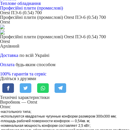
Теплове обладнання
Професійні плити (промислові)
Orest ПЭ-6 (0.54) 700
Професійні плити (промислові) Orest ПЭ-6 (0.54) 700
Orest
Професійні плити (промислові) Orest ПЭ-6 (0.54) 700
Orest
Архівний
Доставка
по всій Україні
Оплата
будь-яким способом
100% гарантія та сервіс
Діліться з друзями
Технічні характеристики
Виробник — Orest
Опис
-
н
астольного типа;
-используются
квадратны
е
чугунные
конфорки размером
300
х
300
мм;
-площадь рабочей поверхности конфорок — 0,54
кв. м;
-номинальная мощность конфорки составляет
2
,
5
кВт;