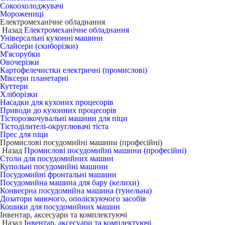
Сокоохолоджувачі
Морожениці
Електромеханічне обладнання
Назад
Електромеханічне обладнання
Універсальні кухонні машини
Слайсери (скиборізки)
М'ясорубки
Овочерізки
Картофелечистки електричні (промислові)
Міксери планетарні
Куттери
Хліборізки
Насадки для кухоних процесорів
Приводи до кухонних процесорів
Тісторозкочувальні машини для піци
Тістоділителі-округлювачі тіста
Прес для піци
Промислові посудомийні машини (професійні)
Назад
Промислові посудомийні машини (професійні)
Столи для посудомийних машин
Купольні посудомийні машини
Посудомийні фронтальні машини
Посудомийна машина для бару (келихи)
Конвеєрна посудомийна машина (тунельна)
Дозатори миючого, ополіскуючого засобів
Кошики для посудомийних машин
Інвентар, аксесуари та комплектуючі
Назад
Інвентар, аксесуари та комплектуючі