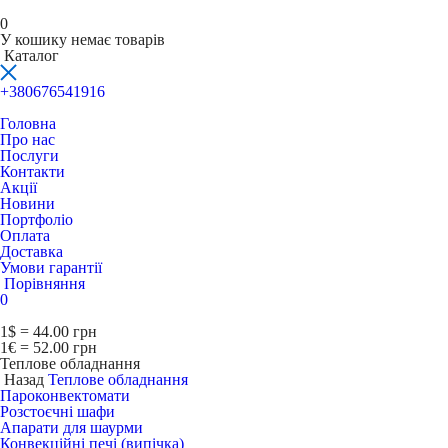
0
У кошику немає товарів
Каталог
+380676541916
Головна
Про нас
Послуги
Контакти
Акції
Новини
Портфоліо
Оплата
Доставка
Умови гарантії
Порівняння
0
1$ = 44.00 грн
1€ = 52.00 грн
Теплове обладнання
Назад
Теплове обладнання
Пароконвектомати
Розстоєчні шафи
Апарати для шаурми
Конвекційні печі (випічка)