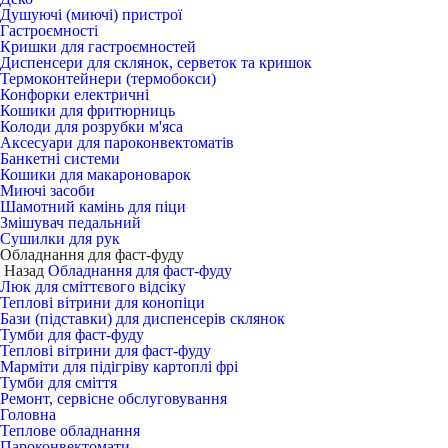
Душуючі (миючі) пристрої
Гастроємності
Кришки для гастроємностей
Диспенсери для склянок, серветок та кришок
Термоконтейнери (термобокси)
Конфорки електричні
Кошики для фритюрниць
Колоди для розрубки м'яса
Аксесуари для пароконвектоматів
Банкетні системи
Кошики для макароноварок
Миючі засоби
Шамотний камінь для піци
Змішувач педальний
Сушилки для рук
Обладнання для фаст-фуду
Назад
Обладнання для фаст-фуду
Люк для сміттєвого відсіку
Теплові вітрини для конопіци
Бази (підставки) для диспенсерів склянок
Тумби для фаст-фуду
Теплові вітрини для фаст-фуду
Марміти для підігріву картоплі фрі
Тумби для сміття
Ремонт, сервісне обслуговування
Головна
Теплове обладнання
Пароконвектомати