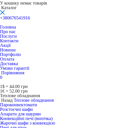
У кошику немає товарів
Каталог
+380676541916
Головна
Про нас
Послуги
Контакти
Акції
Новини
Портфоліо
Оплата
Доставка
Умови гарантії
Порівняння
0
1$ = 44.00 грн
1€ = 52.00 грн
Теплове обладнання
Назад
Теплове обладнання
Пароконвектомати
Розстоєчні шафи
Апарати для шаурми
Конвекційні печі (випічка)
Жарочні шафи з конвекцією
Печі для піци