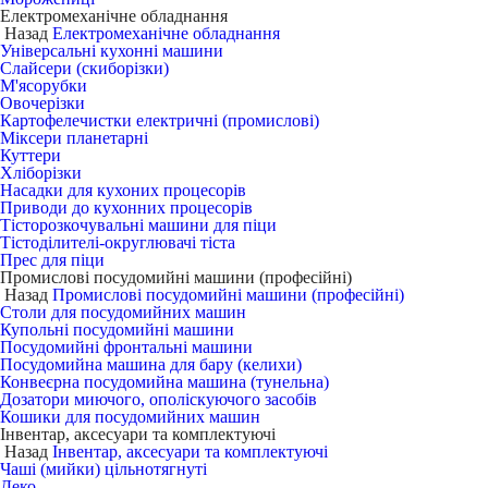
Електромеханічне обладнання
Назад
Електромеханічне обладнання
Універсальні кухонні машини
Слайсери (скиборізки)
М'ясорубки
Овочерізки
Картофелечистки електричні (промислові)
Міксери планетарні
Куттери
Хліборізки
Насадки для кухоних процесорів
Приводи до кухонних процесорів
Тісторозкочувальні машини для піци
Тістоділителі-округлювачі тіста
Прес для піци
Промислові посудомийні машини (професійні)
Назад
Промислові посудомийні машини (професійні)
Столи для посудомийних машин
Купольні посудомийні машини
Посудомийні фронтальні машини
Посудомийна машина для бару (келихи)
Конвеєрна посудомийна машина (тунельна)
Дозатори миючого, ополіскуючого засобів
Кошики для посудомийних машин
Інвентар, аксесуари та комплектуючі
Назад
Інвентар, аксесуари та комплектуючі
Чаші (мийки) цільнотягнуті
Деко