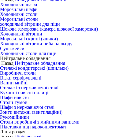
Холодильні шафи
Морозильні шафи
Холодильні столи
Морозильні столи
холодильні вітрини для піци
Шокова заморозка (камера шокової заморозки)
Холодильні вітрини
Морозильні скрині (ящики)
Холодильні вітрини риба на льоду
Суші-кейси
Холодильні столи для піци
Нейтральне обладнання
Назад
Нейтральне обладнання
Стелажі кондитерські (шпильки)
Виробничі столи
Візки сервірувальні
Ванни мийні
Стелажі з нержавіючої сталі
Кухонні навісні полиці
Шафи навісні
Столи-тумби
Шафи з нержавіючої сталі
Зонти витяжні (вентиляційні)
Рукомийники
Столи виробничі з мийними ваннами
Підставки під пароконвектомат
Лінія роздачі
Назад
Лінія роздачі