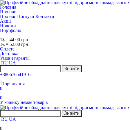
Головна
Про нас
Про нас
Послуги
Контакти
Акції
Новини
Портфоліо
1$ = 44.00 грн
1€ = 52.00 грн
Оплата
Доставка
Умови гарантії
RU
UA
Знайти
+380676541916
Порівняння
0
0
У кошику немає товарів
Знайти
RU
UA
0