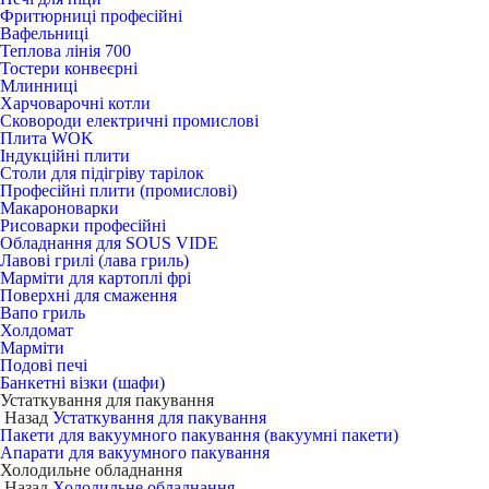
Фритюрниці професійні
Вафельниці
Теплова лінія 700
Тостери конвеєрні
Млинниці
Харчоварочні котли
Сковороди електричні промислові
Плита WOK
Індукційні плити
Столи для підігріву тарілок
Професійні плити (промислові)
Макароноварки
Рисоварки професійні
Обладнання для SOUS VIDE
Лавові грилі (лава гриль)
Марміти для картоплі фрі
Поверхні для смаження
Вапо гриль
Холдомат
Марміти
Подові печі
Банкетні візки (шафи)
Устаткування для пакування
Назад
Устаткування для пакування
Пакети для вакуумного пакування (вакуумні пакети)
Апарати для вакуумного пакування
Холодильне обладнання
Назад
Холодильне обладнання