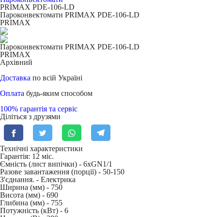
PRIMAX PDE-106-LD
Пароконвектомати PRIMAX PDE-106-LD
PRIMAX
Пароконвектомати PRIMAX PDE-106-LD
PRIMAX
Архівний
Доставка
по всій Україні
Оплата
будь-яким способом
100% гарантія та сервіс
Діліться з друзями
Технічні характеристики
Гарантія: 12 міс.
Ємність (лист випічки) -
6xGN1/1
Разове завантаження (порції) -
50-150
З'єднання. -
Електрика
Ширина (мм) -
750
Висота (мм) -
690
Глибина (мм) -
755
Потужність (кВт) -
6