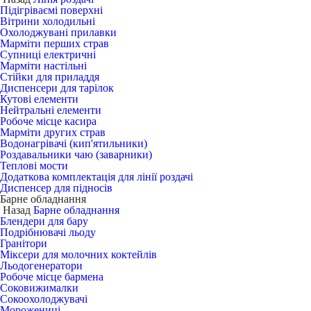
Підігріваємі поверхні
Вітрини холодильні
Охолоджувані прилавки
Марміти перших страв
Супниці електричні
Марміти настільні
Стійки для приладдя
Диспенсери для тарілок
Кутові елементи
Нейтральні елементи
Робоче місце касира
Марміти других страв
Водонагрівачі (кип'ятильники)
Роздавальники чаю (заварники)
Теплові мости
Додаткова комплектація для лінії роздачі
Диспенсер для підносів
Барне обладнання
Назад
Барне обладнання
Блендери для бару
Подрібнювачі льоду
Гранітори
Міксери для молочних коктейлів
Льодогенератори
Робоче місце бармена
Соковижималки
Сокоохолоджувачі
Морожениці