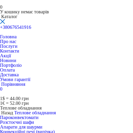
0
У кошику немає товарів
Каталог
+380676541916
Головна
Про нас
Послуги
Контакти
Акції
Новини
Портфоліо
Оплата
Доставка
Умови гарантії
Порівняння
0
1$ = 44.00 грн
1€ = 52.00 грн
Теплове обладнання
Назад
Теплове обладнання
Пароконвектомати
Розстоєчні шафи
Апарати для шаурми
Конвекційні печі (випічка)