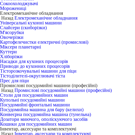
Сокоохолоджувачі
Морожениці
Електромеханічне обладнання
Назад
Електромеханічне обладнання
Універсальні кухонні машини
Слайсери (скиборізки)
М'ясорубки
Овочерізки
Картофелечистки електричні (промислові)
Міксери планетарні
Куттери
Хліборізки
Насадки для кухоних процесорів
Приводи до кухонних процесорів
Тісторозкочувальні машини для піци
Тістоділителі-округлювачі тіста
Прес для піци
Промислові посудомийні машини (професійні)
Назад
Промислові посудомийні машини (професійні)
Столи для посудомийних машин
Купольні посудомийні машини
Посудомийні фронтальні машини
Посудомийна машина для бару (келихи)
Конвеєрна посудомийна машина (тунельна)
Дозатори миючого, ополіскуючого засобів
Кошики для посудомийних машин
Інвентар, аксесуари та комплектуючі
Назад
Інвентар, аксесуари та комплектуючі