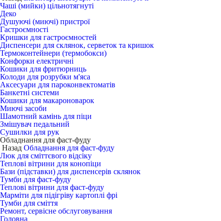
Чаші (мийки) цільнотягнуті
Деко
Душуючі (миючі) пристрої
Гастроємності
Кришки для гастроємностей
Диспенсери для склянок, серветок та кришок
Термоконтейнери (термобокси)
Конфорки електричні
Кошики для фритюрниць
Колоди для розрубки м'яса
Аксесуари для пароконвектоматів
Банкетні системи
Кошики для макароноварок
Миючі засоби
Шамотний камінь для піци
Змішувач педальний
Сушилки для рук
Обладнання для фаст-фуду
Назад
Обладнання для фаст-фуду
Люк для сміттєвого відсіку
Теплові вітрини для конопіци
Бази (підставки) для диспенсерів склянок
Тумби для фаст-фуду
Теплові вітрини для фаст-фуду
Марміти для підігріву картоплі фрі
Тумби для сміття
Ремонт, сервісне обслуговування
Головна