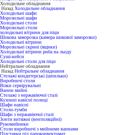
Холодильне обладнання
Назад
Холодильне обладнання
Холодильні шафи
Морозильні шафи
Холодильні столи
Морозильні столи
холодильні вітрини для піци
Шокова заморозка (камера шокової заморозки)
Холодильні вітрини
Морозильні скрині (ящики)
Холодильні вітрини риба на льоду
Суші-кейси
Холодильні столи для піци
Нейтральне обладнання
Назад
Нейтральне обладнання
Стелажі кондитерські (шпильки)
Виробничі столи
Візки сервірувальні
Ванни мийні
Стелажі з нержавіючої сталі
Кухонні навісні полиці
Шафи навісні
Столи-тумби
Шафи з нержавіючої сталі
Зонти витяжні (вентиляційні)
Рукомийники
Столи виробничі з мийними ваннами
Підставки під пароконвектомат