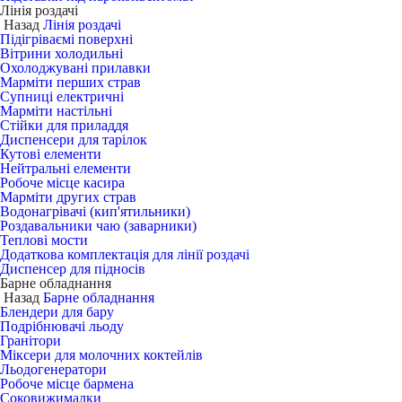
Лінія роздачі
Назад
Лінія роздачі
Підігріваємі поверхні
Вітрини холодильні
Охолоджувані прилавки
Марміти перших страв
Супниці електричні
Марміти настільні
Стійки для приладдя
Диспенсери для тарілок
Кутові елементи
Нейтральні елементи
Робоче місце касира
Марміти других страв
Водонагрівачі (кип'ятильники)
Роздавальники чаю (заварники)
Теплові мости
Додаткова комплектація для лінії роздачі
Диспенсер для підносів
Барне обладнання
Назад
Барне обладнання
Блендери для бару
Подрібнювачі льоду
Гранітори
Міксери для молочних коктейлів
Льодогенератори
Робоче місце бармена
Соковижималки