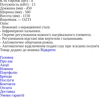
К-ть горілок (шт) -
4
Потужність (кВт) -
13
Довжина (мм) -
450
Ширина (мм) -
560
Висота (мм) -
1150
Виробник — OZTI
Опис
- Виконані з нержавіючої сталі.
- Інфрачервоні пальники.
- Окреме регулювання кожного нагрівального елемента.
- Регулювання відстані між вертелом і пальниками.
- Автоматичне обертання рожна.
- Автоматичне відключення подачі газу при згасанні полум'я
Товар додано до кошика
Відкрити
Головна
Про нас
Акції
Новини
Портфоліо
Бренди
Послуги
Контакти
Оплата
Доставка
Умови гарантії