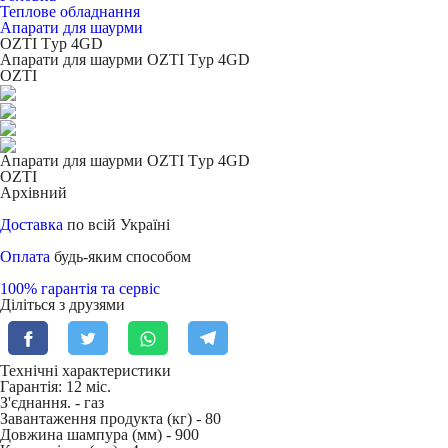
Теплове обладнання
Апарати для шаурми
OZTI Тyp 4GD
Апарати для шаурми OZTI Тyp 4GD
OZTI
Апарати для шаурми OZTI Тyp 4GD
OZTI
Архівний
Доставка
по всій Україні
Оплата
будь-яким способом
100% гарантія та сервіс
Діліться з друзями
Технічні характеристики
Гарантія: 12 міс.
З'єднання. -
газ
Завантаження продукта (кг) -
80
Довжина шампура (мм) -
900