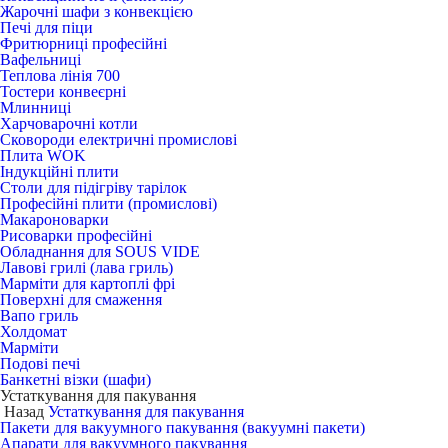
Жарочні шафи з конвекцією
Печі для піци
Фритюрниці професійні
Вафельниці
Теплова лінія 700
Тостери конвеєрні
Млинниці
Харчоварочні котли
Сковороди електричні промислові
Плита WOK
Індукційні плити
Столи для підігріву тарілок
Професійні плити (промислові)
Макароноварки
Рисоварки професійні
Обладнання для SOUS VIDE
Лавові грилі (лава гриль)
Марміти для картоплі фрі
Поверхні для смаження
Вапо гриль
Холдомат
Марміти
Подові печі
Банкетні візки (шафи)
Устаткування для пакування
Назад
Устаткування для пакування
Пакети для вакуумного пакування (вакуумні пакети)
Апарати для вакуумного пакування