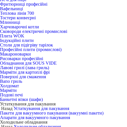
Фритюрниці професійні
Вафельниці
Теплова лінія 700
Тостери конвеєрні
Млинниці
Харчоварочні котли
Сковороди електричні промислові
Плита WOK
Індукційні плити
Столи для підігріву тарілок
Професійні плити (промислові)
Макароноварки
Рисоварки професійні
Обладнання для SOUS VIDE
Лавові грилі (лава гриль)
Марміти для картоплі фрі
Поверхні для смаження
Вапо гриль
Холдомат
Марміти
Подові печі
Банкетні візки (шафи)
Устаткування для пакування
Назад
Устаткування для пакування
Пакети для вакуумного пакування (вакуумні пакети)
Апарати для вакуумного пакування
Холодильне обладнання
Назад
Холодильне обладнання