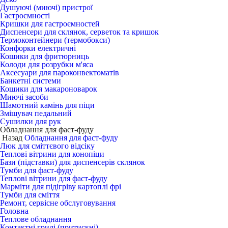
Душуючі (миючі) пристрої
Гастроємності
Кришки для гастроємностей
Диспенсери для склянок, серветок та кришок
Термоконтейнери (термобокси)
Конфорки електричні
Кошики для фритюрниць
Колоди для розрубки м'яса
Аксесуари для пароконвектоматів
Банкетні системи
Кошики для макароноварок
Миючі засоби
Шамотний камінь для піци
Змішувач педальний
Сушилки для рук
Обладнання для фаст-фуду
Назад
Обладнання для фаст-фуду
Люк для сміттєвого відсіку
Теплові вітрини для конопіци
Бази (підставки) для диспенсерів склянок
Тумби для фаст-фуду
Теплові вітрини для фаст-фуду
Марміти для підігріву картоплі фрі
Тумби для сміття
Ремонт, сервісне обслуговування
Головна
Теплове обладнання
Контактні грилі (притискні)