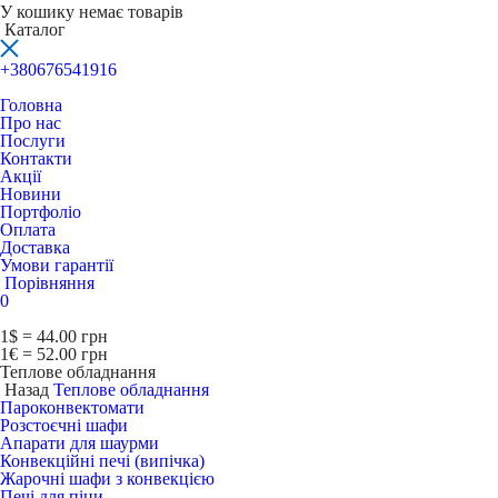
У кошику немає товарів
Каталог
+380676541916
Головна
Про нас
Послуги
Контакти
Акції
Новини
Портфоліо
Оплата
Доставка
Умови гарантії
Порівняння
0
1$ = 44.00 грн
1€ = 52.00 грн
Теплове обладнання
Назад
Теплове обладнання
Пароконвектомати
Розстоєчні шафи
Апарати для шаурми
Конвекційні печі (випічка)
Жарочні шафи з конвекцією
Печі для піци