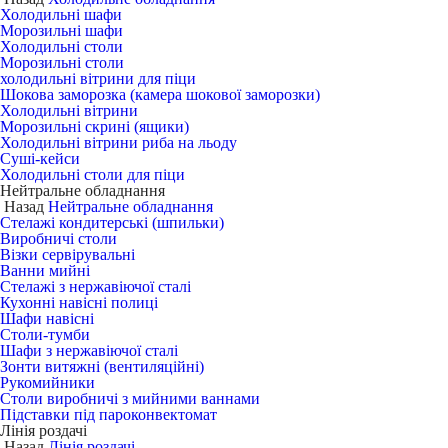
Холодильні шафи
Морозильні шафи
Холодильні столи
Морозильні столи
холодильні вітрини для піци
Шокова заморозка (камера шокової заморозки)
Холодильні вітрини
Морозильні скрині (ящики)
Холодильні вітрини риба на льоду
Суші-кейси
Холодильні столи для піци
Нейтральне обладнання
Назад
Нейтральне обладнання
Стелажі кондитерські (шпильки)
Виробничі столи
Візки сервірувальні
Ванни мийні
Стелажі з нержавіючої сталі
Кухонні навісні полиці
Шафи навісні
Столи-тумби
Шафи з нержавіючої сталі
Зонти витяжні (вентиляційні)
Рукомийники
Столи виробничі з мийними ваннами
Підставки під пароконвектомат
Лінія роздачі
Назад
Лінія роздачі