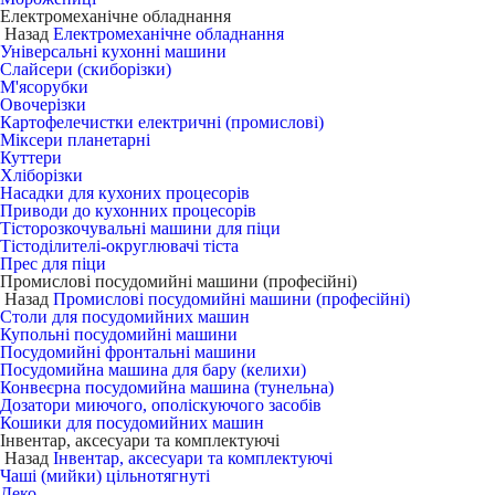
Електромеханічне обладнання
Назад
Електромеханічне обладнання
Універсальні кухонні машини
Слайсери (скиборізки)
М'ясорубки
Овочерізки
Картофелечистки електричні (промислові)
Міксери планетарні
Куттери
Хліборізки
Насадки для кухоних процесорів
Приводи до кухонних процесорів
Тісторозкочувальні машини для піци
Тістоділителі-округлювачі тіста
Прес для піци
Промислові посудомийні машини (професійні)
Назад
Промислові посудомийні машини (професійні)
Столи для посудомийних машин
Купольні посудомийні машини
Посудомийні фронтальні машини
Посудомийна машина для бару (келихи)
Конвеєрна посудомийна машина (тунельна)
Дозатори миючого, ополіскуючого засобів
Кошики для посудомийних машин
Інвентар, аксесуари та комплектуючі
Назад
Інвентар, аксесуари та комплектуючі
Чаші (мийки) цільнотягнуті
Деко