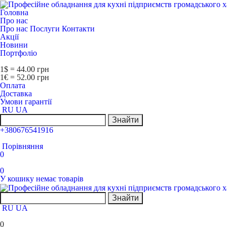
Головна
Про нас
Про нас
Послуги
Контакти
Акції
Новини
Портфоліо
1$ = 44.00 грн
1€ = 52.00 грн
Оплата
Доставка
Умови гарантії
RU
UA
Знайти
+380676541916
Порівняння
0
0
У кошику немає товарів
Знайти
RU
UA
0