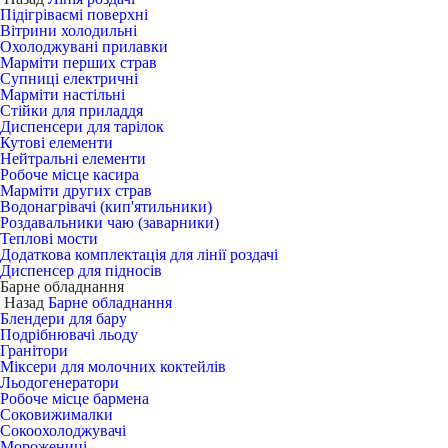
Підігріваємі поверхні
Вітрини холодильні
Охолоджувані прилавки
Марміти перших страв
Супниці електричні
Марміти настільні
Стійки для приладдя
Диспенсери для тарілок
Кутові елементи
Нейтральні елементи
Робоче місце касира
Марміти других страв
Водонагрівачі (кип'ятильники)
Роздавальники чаю (заварники)
Теплові мости
Додаткова комплектація для лінії роздачі
Диспенсер для підносів
Барне обладнання
Назад
Барне обладнання
Блендери для бару
Подрібнювачі льоду
Гранітори
Міксери для молочних коктейлів
Льодогенератори
Робоче місце бармена
Соковижималки
Сокоохолоджувачі
Морожениці