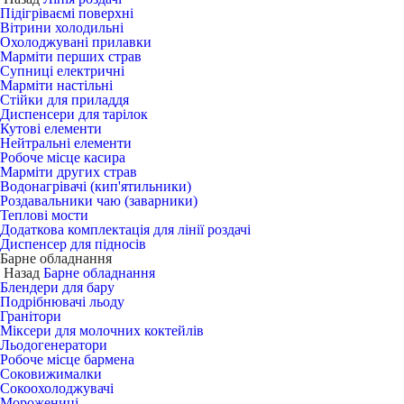
Підігріваємі поверхні
Вітрини холодильні
Охолоджувані прилавки
Марміти перших страв
Супниці електричні
Марміти настільні
Стійки для приладдя
Диспенсери для тарілок
Кутові елементи
Нейтральні елементи
Робоче місце касира
Марміти других страв
Водонагрівачі (кип'ятильники)
Роздавальники чаю (заварники)
Теплові мости
Додаткова комплектація для лінії роздачі
Диспенсер для підносів
Барне обладнання
Назад
Барне обладнання
Блендери для бару
Подрібнювачі льоду
Гранітори
Міксери для молочних коктейлів
Льодогенератори
Робоче місце бармена
Соковижималки
Сокоохолоджувачі
Морожениці