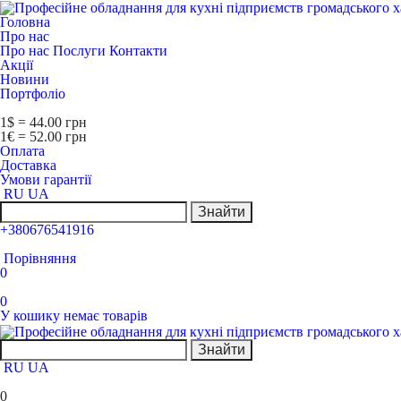
Головна
Про нас
Про нас
Послуги
Контакти
Акції
Новини
Портфоліо
1$ = 44.00 грн
1€ = 52.00 грн
Оплата
Доставка
Умови гарантії
RU
UA
Знайти
+380676541916
Порівняння
0
0
У кошику немає товарів
Знайти
RU
UA
0