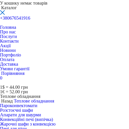
У кошику немає товарів
Каталог
+380676541916
Головна
Про нас
Послуги
Контакти
Акції
Новини
Портфоліо
Оплата
Доставка
Умови гарантії
Порівняння
0
1$ = 44.00 грн
1€ = 52.00 грн
Теплове обладнання
Назад
Теплове обладнання
Пароконвектомати
Розстоєчні шафи
Апарати для шаурми
Конвекційні печі (випічка)
Жарочні шафи з конвекцією
Печі для піци