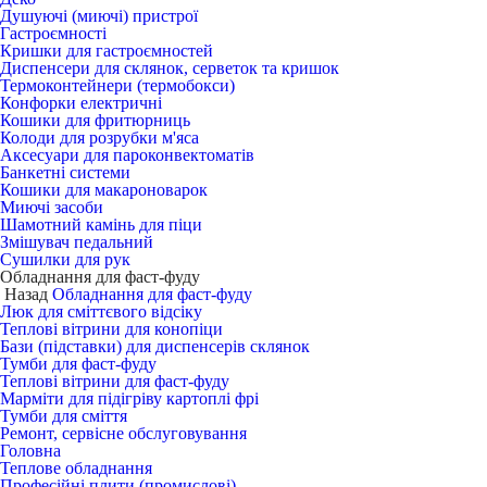
Душуючі (миючі) пристрої
Гастроємності
Кришки для гастроємностей
Диспенсери для склянок, серветок та кришок
Термоконтейнери (термобокси)
Конфорки електричні
Кошики для фритюрниць
Колоди для розрубки м'яса
Аксесуари для пароконвектоматів
Банкетні системи
Кошики для макароноварок
Миючі засоби
Шамотний камінь для піци
Змішувач педальний
Сушилки для рук
Обладнання для фаст-фуду
Назад
Обладнання для фаст-фуду
Люк для сміттєвого відсіку
Теплові вітрини для конопіци
Бази (підставки) для диспенсерів склянок
Тумби для фаст-фуду
Теплові вітрини для фаст-фуду
Марміти для підігріву картоплі фрі
Тумби для сміття
Ремонт, сервісне обслуговування
Головна
Теплове обладнання
Професійні плити (промислові)