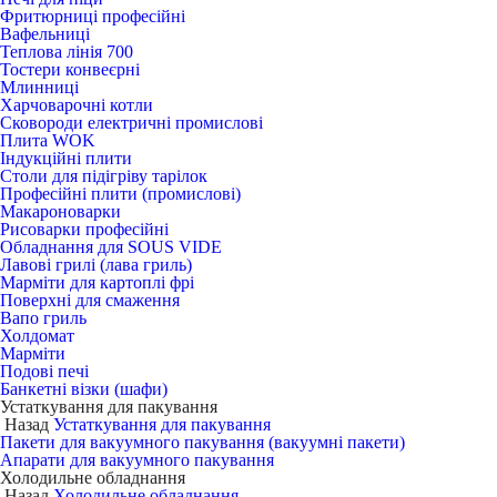
Фритюрниці професійні
Вафельниці
Теплова лінія 700
Тостери конвеєрні
Млинниці
Харчоварочні котли
Сковороди електричні промислові
Плита WOK
Індукційні плити
Столи для підігріву тарілок
Професійні плити (промислові)
Макароноварки
Рисоварки професійні
Обладнання для SOUS VIDE
Лавові грилі (лава гриль)
Марміти для картоплі фрі
Поверхні для смаження
Вапо гриль
Холдомат
Марміти
Подові печі
Банкетні візки (шафи)
Устаткування для пакування
Назад
Устаткування для пакування
Пакети для вакуумного пакування (вакуумні пакети)
Апарати для вакуумного пакування
Холодильне обладнання
Назад
Холодильне обладнання