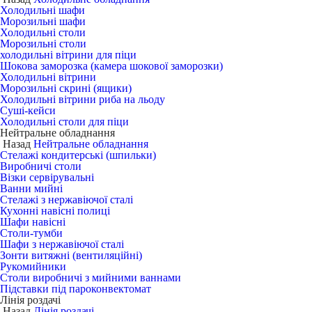
Холодильні шафи
Морозильні шафи
Холодильні столи
Морозильні столи
холодильні вітрини для піци
Шокова заморозка (камера шокової заморозки)
Холодильні вітрини
Морозильні скрині (ящики)
Холодильні вітрини риба на льоду
Суші-кейси
Холодильні столи для піци
Нейтральне обладнання
Назад
Нейтральне обладнання
Стелажі кондитерські (шпильки)
Виробничі столи
Візки сервірувальні
Ванни мийні
Стелажі з нержавіючої сталі
Кухонні навісні полиці
Шафи навісні
Столи-тумби
Шафи з нержавіючої сталі
Зонти витяжні (вентиляційні)
Рукомийники
Столи виробничі з мийними ваннами
Підставки під пароконвектомат
Лінія роздачі
Назад
Лінія роздачі