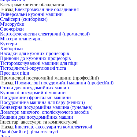
Електромеханічне обладнання
Назад
Електромеханічне обладнання
Універсальні кухонні машини
Слайсери (скиборізки)
М'ясорубки
Овочерізки
Картофелечистки електричні (промислові)
Міксери планетарні
Куттери
Хліборізки
Насадки для кухоних процесорів
Приводи до кухонних процесорів
Тісторозкочувальні машини для піци
Тістоділителі-округлювачі тіста
Прес для піци
Промислові посудомийні машини (професійні)
Назад
Промислові посудомийні машини (професійні)
Столи для посудомийних машин
Купольні посудомийні машини
Посудомийні фронтальні машини
Посудомийна машина для бару (келихи)
Конвеєрна посудомийна машина (тунельна)
Дозатори миючого, ополіскуючого засобів
Кошики для посудомийних машин
Інвентар, аксесуари та комплектуючі
Назад
Інвентар, аксесуари та комплектуючі
Чаші (мийки) цільнотягнуті
Деко