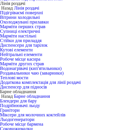
Лінія роздачі
Назад
Лінія роздачі
Підігріваємі поверхні
Вітрини холодильні
Охолоджувані прилавки
Марміти перших страв
Супниці електричні
Марміти настільні
Стійки для приладдя
Диспенсери для тарілок
Кутові елементи
Нейтральні елементи
Робоче місце касира
Марміти других страв
Водонагрівачі (кип'ятильники)
Роздавальники чаю (заварники)
Теплові мости
Додаткова комплектація для лінії роздачі
Диспенсер для підносів
Барне обладнання
Назад
Барне обладнання
Блендери для бару
Подрібнювачі льоду
Гранітори
Міксери для молочних коктейлів
Льодогенератори
Робоче місце бармена
Соковижималки