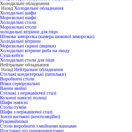
Холодильне обладнання
Назад
Холодильне обладнання
Холодильні шафи
Морозильні шафи
Холодильні столи
Морозильні столи
холодильні вітрини для піци
Шокова заморозка (камера шокової заморозки)
Холодильні вітрини
Морозильні скрині (ящики)
Холодильні вітрини риба на льоду
Суші-кейси
Холодильні столи для піци
Нейтральне обладнання
Назад
Нейтральне обладнання
Стелажі кондитерські (шпильки)
Виробничі столи
Візки сервірувальні
Ванни мийні
Стелажі з нержавіючої сталі
Кухонні навісні полиці
Шафи навісні
Столи-тумби
Шафи з нержавіючої сталі
Зонти витяжні (вентиляційні)
Рукомийники
Столи виробничі з мийними ваннами
Підставки під пароконвектомат