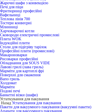
Жарочні шафи з конвекцією
Печі для піци
Фритюрниці професійні
Вафельниці
Теплова лінія 700
Тостери конвеєрні
Млинниці
Харчоварочні котли
Сковороди електричні промислові
Плита WOK
Індукційні плити
Столи для підігріву тарілок
Професійні плити (промислові)
Макароноварки
Рисоварки професійні
Обладнання для SOUS VIDE
Лавові грилі (лава гриль)
Марміти для картоплі фрі
Поверхні для смаження
Вапо гриль
Холдомат
Марміти
Подові печі
Банкетні візки (шафи)
Устаткування для пакування
Назад
Устаткування для пакування
Пакети для вакуумного пакування (вакуумні пакети)
Апарати для вакуумного пакування