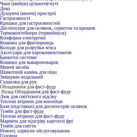
Чаші (мийки) цільнотягнуті
Деко
Душуючі (миючі) пристрої
Гастроємності
Кришки для гастроємностей
Диспенсери для склянок, серветок та кришок
Термоконтейнери (термобокси)
Конфорки електричні
Кошики для фритюрниць
Колоди для розрубки м'яса
Аксесуари для пароконвектоматів
Банкетні системи
Кошики для макароноварок
Миючі засоби
Шамотний камінь для піци
Змішувач педальний
Сушилки для рук
Обладнання для фаст-фуду
Назад
Обладнання для фаст-фуду
Люк для сміттєвого відсіку
Теплові вітрини для конопіци
Бази (підставки) для диспенсерів склянок
Тумби для фаст-фуду
Теплові вітрини для фаст-фуду
Марміти для підігріву картоплі фрі
Тумби для сміття
Ремонт, сервісне обслуговування
Головна