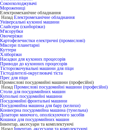
Сокоохолоджувачі
Морожениці
Електромеханічне обладнання
Назад
Електромеханічне обладнання
Універсальні кухонні машини
Слайсери (скиборізки)
М'ясорубки
Овочерізки
Картофелечистки електричні (промислові)
Міксери планетарні
Куттери
Хліборізки
Насадки для кухоних процесорів
Приводи до кухонних процесорів
Тісторозкочувальні машини для піци
Тістоділителі-округлювачі тіста
Прес для піци
Промислові посудомийні машини (професійні)
Назад
Промислові посудомийні машини (професійні)
Столи для посудомийних машин
Купольні посудомийні машини
Посудомийні фронтальні машини
Посудомийна машина для бару (келихи)
Конвеєрна посудомийна машина (тунельна)
Дозатори миючого, ополіскуючого засобів
Кошики для посудомийних машин
Інвентар, аксесуари та комплектуючі
Назад
Інвентар, аксесуари та комплектуючі