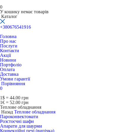
0
У кошику немає товарів
Каталог
+380676541916
Головна
Про нас
Послуги
Контакти
Акції
Новини
Портфоліо
Оплата
Доставка
Умови гарантії
Порівняння
0
1$ = 44.00 грн
1€ = 52.00 грн
Теплове обладнання
Назад
Теплове обладнання
Пароконвектомати
Розстоєчні шафи
Апарати для шаурми
Конвекційні печі (випічка)