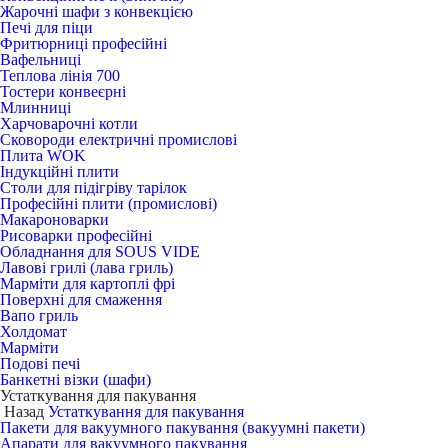
Жарочні шафи з конвекцією
Печі для піци
Фритюрниці професійні
Вафельниці
Теплова лінія 700
Тостери конвеєрні
Млинниці
Харчоварочні котли
Сковороди електричні промислові
Плита WOK
Індукційні плити
Столи для підігріву тарілок
Професійні плити (промислові)
Макароноварки
Рисоварки професійні
Обладнання для SOUS VIDE
Лавові грилі (лава гриль)
Марміти для картоплі фрі
Поверхні для смаження
Вапо гриль
Холдомат
Марміти
Подові печі
Банкетні візки (шафи)
Устаткування для пакування
Назад
Устаткування для пакування
Пакети для вакуумного пакування (вакуумні пакети)
Апарати для вакуумного пакування