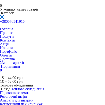
0
У кошику немає товарів
Каталог
+380676541916
Головна
Про нас
Послуги
Контакти
Акції
Новини
Портфоліо
Оплата
Доставка
Умови гарантії
Порівняння
0
1$ = 44.00 грн
1€ = 52.00 грн
Теплове обладнання
Назад
Теплове обладнання
Пароконвектомати
Розстоєчні шафи
Апарати для шаурми
Конвекційні печі (випічка)