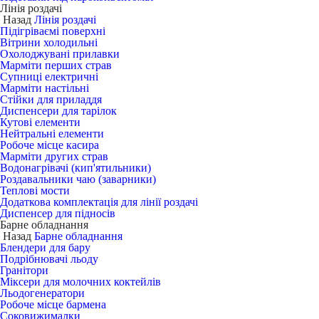
Лінія роздачі
Назад
Лінія роздачі
Підігріваємі поверхні
Вітрини холодильні
Охолоджувані прилавки
Марміти перших страв
Супниці електричні
Марміти настільні
Стійки для приладдя
Диспенсери для тарілок
Кутові елементи
Нейтральні елементи
Робоче місце касира
Марміти других страв
Водонагрівачі (кип'ятильники)
Роздавальники чаю (заварники)
Теплові мости
Додаткова комплектація для лінії роздачі
Диспенсер для підносів
Барне обладнання
Назад
Барне обладнання
Блендери для бару
Подрібнювачі льоду
Гранітори
Міксери для молочних коктейлів
Льодогенератори
Робоче місце бармена
Соковижималки