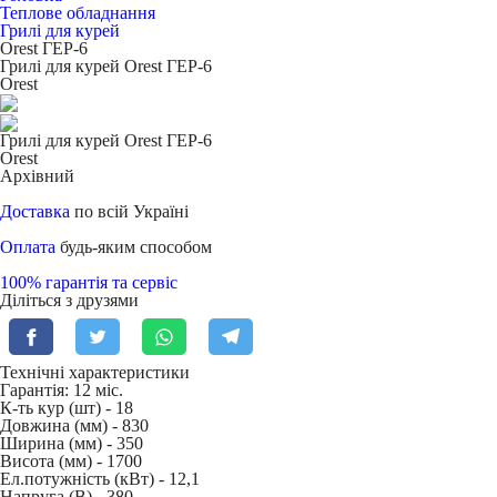
Теплове обладнання
Грилі для курей
Orest ГЕР-6
Грилі для курей Orest ГЕР-6
Orest
Грилі для курей Orest ГЕР-6
Orest
Архівний
Доставка
по всій Україні
Оплата
будь-яким способом
100% гарантія та сервіс
Діліться з друзями
Технічні характеристики
Гарантія: 12 міс.
К-ть кур (шт) -
18
Довжина (мм) -
830
Ширина (мм) -
350
Висота (мм) -
1700
Ел.потужність (кВт) -
12,1
Напруга (В) -
380