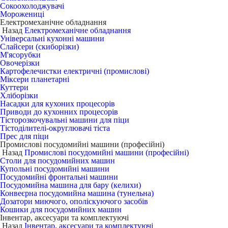
Сокоохолоджувачі
Морожениці
Електромеханічне обладнання
Назад
Електромеханічне обладнання
Універсальні кухонні машини
Слайсери (скиборізки)
М'ясорубки
Овочерізки
Картофелечистки електричні (промислові)
Міксери планетарні
Куттери
Хліборізки
Насадки для кухоних процесорів
Приводи до кухонних процесорів
Тісторозкочувальні машини для піци
Тістоділителі-округлювачі тіста
Прес для піци
Промислові посудомийні машини (професійні)
Назад
Промислові посудомийні машини (професійні)
Столи для посудомийних машин
Купольні посудомийні машини
Посудомийні фронтальні машини
Посудомийна машина для бару (келихи)
Конвеєрна посудомийна машина (тунельна)
Дозатори миючого, ополіскуючого засобів
Кошики для посудомийних машин
Інвентар, аксесуари та комплектуючі
Назад
Інвентар, аксесуари та комплектуючі