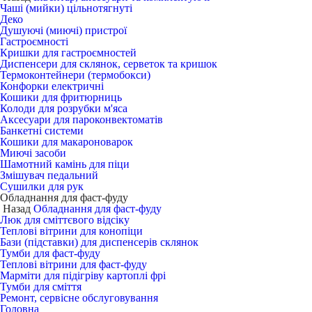
Чаші (мийки) цільнотягнуті
Деко
Душуючі (миючі) пристрої
Гастроємності
Кришки для гастроємностей
Диспенсери для склянок, серветок та кришок
Термоконтейнери (термобокси)
Конфорки електричні
Кошики для фритюрниць
Колоди для розрубки м'яса
Аксесуари для пароконвектоматів
Банкетні системи
Кошики для макароноварок
Миючі засоби
Шамотний камінь для піци
Змішувач педальний
Сушилки для рук
Обладнання для фаст-фуду
Назад
Обладнання для фаст-фуду
Люк для сміттєвого відсіку
Теплові вітрини для конопіци
Бази (підставки) для диспенсерів склянок
Тумби для фаст-фуду
Теплові вітрини для фаст-фуду
Марміти для підігріву картоплі фрі
Тумби для сміття
Ремонт, сервісне обслуговування
Головна