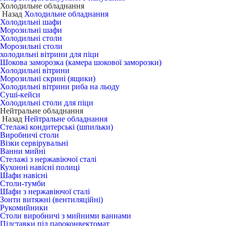
Холодильне обладнання
Назад
Холодильне обладнання
Холодильні шафи
Морозильні шафи
Холодильні столи
Морозильні столи
холодильні вітрини для піци
Шокова заморозка (камера шокової заморозки)
Холодильні вітрини
Морозильні скрині (ящики)
Холодильні вітрини риба на льоду
Суші-кейси
Холодильні столи для піци
Нейтральне обладнання
Назад
Нейтральне обладнання
Стелажі кондитерські (шпильки)
Виробничі столи
Візки сервірувальні
Ванни мийні
Стелажі з нержавіючої сталі
Кухонні навісні полиці
Шафи навісні
Столи-тумби
Шафи з нержавіючої сталі
Зонти витяжні (вентиляційні)
Рукомийники
Столи виробничі з мийними ваннами
Підставки під пароконвектомат