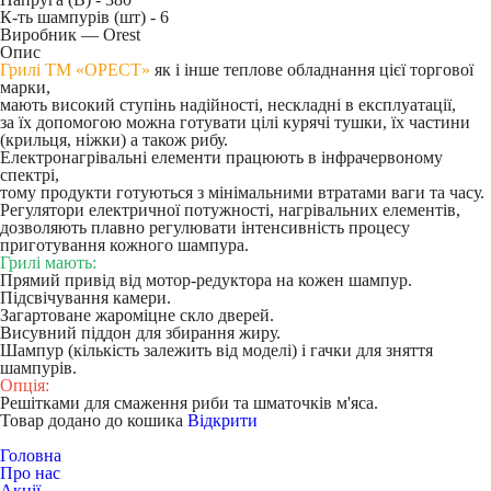
К-ть шампурів (шт) -
6
Виробник — Orest
Опис
Грилі ТМ «ОРЕСТ»
як і інше теплове обладнання цієї торгової
марки,
мають високий ступінь надійності, нескладні в експлуатації,
за їх допомогою можна готувати цілі курячі тушки, їх частини
(крильця, ніжки) а також рибу.
Електронагрівальні елементи працюють в інфрачервоному
спектрі,
тому продукти готуються з мінімальними втратами ваги та часу.
Регулятори електричної потужності, нагрівальних елементів,
дозволяють плавно регулювати інтенсивність процесу
приготування кожного шампура.
Грилі мають:
Прямий привід від мотор-редуктора на кожен шампур.
Підсвічування камери.
Загартоване жароміцне скло дверей.
Висувний піддон для збирання жиру.
Шампур (кількість залежить від моделі) і гачки для зняття
шампурів.
Опція:
Решітками для смаження риби та шматочків м'яса.
Товар додано до кошика
Відкрити
Головна
Про нас
Акції