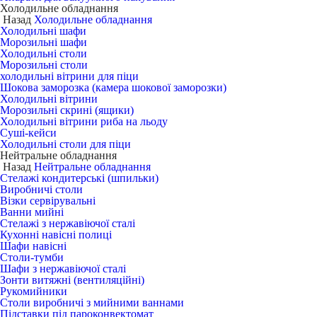
Холодильне обладнання
Назад
Холодильне обладнання
Холодильні шафи
Морозильні шафи
Холодильні столи
Морозильні столи
холодильні вітрини для піци
Шокова заморозка (камера шокової заморозки)
Холодильні вітрини
Морозильні скрині (ящики)
Холодильні вітрини риба на льоду
Суші-кейси
Холодильні столи для піци
Нейтральне обладнання
Назад
Нейтральне обладнання
Стелажі кондитерські (шпильки)
Виробничі столи
Візки сервірувальні
Ванни мийні
Стелажі з нержавіючої сталі
Кухонні навісні полиці
Шафи навісні
Столи-тумби
Шафи з нержавіючої сталі
Зонти витяжні (вентиляційні)
Рукомийники
Столи виробничі з мийними ваннами
Підставки під пароконвектомат