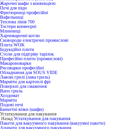
Жарочні шафи з конвекцією
Печі для піци
Фритюрниці професійні
Вафельниці
Теплова лінія 700
Тостери конвеєрні
Млинниці
Харчоварочні котли
Сковороди електричні промислові
Плита WOK
Індукційні плити
Столи для підігріву тарілок
Професійні плити (промислові)
Макароноварки
Рисоварки професійні
Обладнання для SOUS VIDE
Лавові грилі (лава гриль)
Марміти для картоплі фрі
Поверхні для смаження
Вапо гриль
Холдомат
Марміти
Подові печі
Банкетні візки (шафи)
Устаткування для пакування
Назад
Устаткування для пакування
Пакети для вакуумного пакування (вакуумні пакети)
Апарати для вакуумного пакування