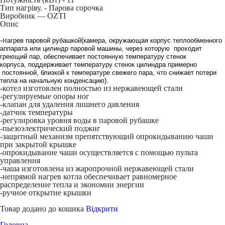
Тип нагріву. -
Парова сорочка
Виробник — OZTI
Опис
-н
агрев паровой рубашкой(к
амера, окружающая корпус теплообменного
аппарата или цилиндр паровой машины, через которую проходит
греющий пар, обеспечивает постоянную температуру стенок
корпуса,
поддерживает температуру стенок цилиндра примерно
постоянной, близкой к температуре свежего пара, что снижает потери
тепла на начальную конденсацию)
.
-котел изготовлен полностью из нержавеющей стали
-регулируемые опоры ног
-клапан для удаления лишнего давления
-датчик температуры
-регулировка уровня воды в паровой рубашке
-пьезоэлектрический поджиг
-защитный механизм препятствующий опрокидыванию чаши
при закрытой крышке
-опрокидывание чаши осуществляется с помощью пульта
управления
-чаша изготовлена из жаропрочной нержавеющей стали
-непрямой нагрев котла обеспечивает равномерное
распределение тепла и экономии энергии
-ручное открытие крышки
Товар додано до кошика
Відкрити
Головна