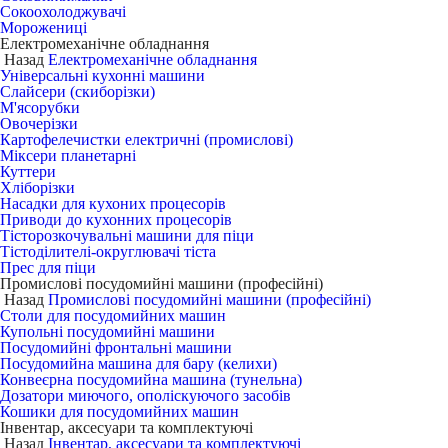
Сокоохолоджувачі
Морожениці
Електромеханічне обладнання
Назад
Електромеханічне обладнання
Універсальні кухонні машини
Слайсери (скиборізки)
М'ясорубки
Овочерізки
Картофелечистки електричні (промислові)
Міксери планетарні
Куттери
Хліборізки
Насадки для кухоних процесорів
Приводи до кухонних процесорів
Тісторозкочувальні машини для піци
Тістоділителі-округлювачі тіста
Прес для піци
Промислові посудомийні машини (професійні)
Назад
Промислові посудомийні машини (професійні)
Столи для посудомийних машин
Купольні посудомийні машини
Посудомийні фронтальні машини
Посудомийна машина для бару (келихи)
Конвеєрна посудомийна машина (тунельна)
Дозатори миючого, ополіскуючого засобів
Кошики для посудомийних машин
Інвентар, аксесуари та комплектуючі
Назад
Інвентар, аксесуари та комплектуючі