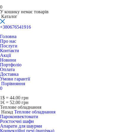
0
У кошику немає товарів
Каталог
+380676541916
Головна
Про нас
Послуги
Контакти
Акції
Новини
Портфоліо
Оплата
Доставка
Умови гарантії
Порівняння
0
1$ = 44.00 грн
1€ = 52.00 грн
Теплове обладнання
Назад
Теплове обладнання
Пароконвектомати
Розстоєчні шафи
Апарати для шаурми
Конвекційні печі (випічка)