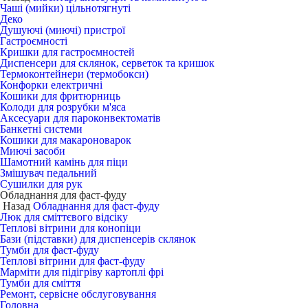
Чаші (мийки) цільнотягнуті
Деко
Душуючі (миючі) пристрої
Гастроємності
Кришки для гастроємностей
Диспенсери для склянок, серветок та кришок
Термоконтейнери (термобокси)
Конфорки електричні
Кошики для фритюрниць
Колоди для розрубки м'яса
Аксесуари для пароконвектоматів
Банкетні системи
Кошики для макароноварок
Миючі засоби
Шамотний камінь для піци
Змішувач педальний
Сушилки для рук
Обладнання для фаст-фуду
Назад
Обладнання для фаст-фуду
Люк для сміттєвого відсіку
Теплові вітрини для конопіци
Бази (підставки) для диспенсерів склянок
Тумби для фаст-фуду
Теплові вітрини для фаст-фуду
Марміти для підігріву картоплі фрі
Тумби для сміття
Ремонт, сервісне обслуговування
Головна