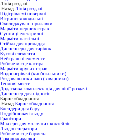
Лінія роздачі
Назад
Лінія роздачі
Підігріваємі поверхні
Вітрини холодильні
Охолоджувані прилавки
Марміти перших страв
Супниці електричні
Марміти настільні
Стійки для приладдя
Диспенсери для тарілок
Кутові елементи
Нейтральні елементи
Робоче місце касира
Марміти других страв
Водонагрівачі (кип'ятильники)
Роздавальники чаю (заварники)
Теплові мости
Додаткова комплектація для лінії роздачі
Диспенсер для підносів
Барне обладнання
Назад
Барне обладнання
Блендери для бару
Подрібнювачі льоду
Гранітори
Міксери для молочних коктейлів
Льодогенератори
Робоче місце бармена
Соковижималки