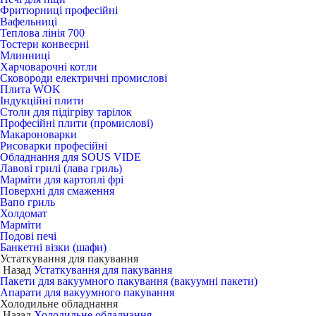
Фритюрниці професійні
Вафельниці
Теплова лінія 700
Тостери конвеєрні
Млинниці
Харчоварочні котли
Сковороди електричні промислові
Плита WOK
Індукційні плити
Столи для підігріву тарілок
Професійні плити (промислові)
Макароноварки
Рисоварки професійні
Обладнання для SOUS VIDE
Лавові грилі (лава гриль)
Марміти для картоплі фрі
Поверхні для смаження
Вапо гриль
Холдомат
Марміти
Подові печі
Банкетні візки (шафи)
Устаткування для пакування
Назад
Устаткування для пакування
Пакети для вакуумного пакування (вакуумні пакети)
Апарати для вакуумного пакування
Холодильне обладнання
Назад
Холодильне обладнання