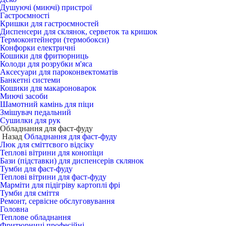
Душуючі (миючі) пристрої
Гастроємності
Кришки для гастроємностей
Диспенсери для склянок, серветок та кришок
Термоконтейнери (термобокси)
Конфорки електричні
Кошики для фритюрниць
Колоди для розрубки м'яса
Аксесуари для пароконвектоматів
Банкетні системи
Кошики для макароноварок
Миючі засоби
Шамотний камінь для піци
Змішувач педальний
Сушилки для рук
Обладнання для фаст-фуду
Назад
Обладнання для фаст-фуду
Люк для сміттєвого відсіку
Теплові вітрини для конопіци
Бази (підставки) для диспенсерів склянок
Тумби для фаст-фуду
Теплові вітрини для фаст-фуду
Марміти для підігріву картоплі фрі
Тумби для сміття
Ремонт, сервісне обслуговування
Головна
Теплове обладнання
Фритюрниці професійні