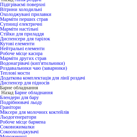
Підігріваємі поверхні
Вітрини холодильні
Охолоджувані прилавки
Марміти перших страв
Супниці електричні
Марміти настільні
Стійки для приладдя
Диспенсери для тарілок
Кутові елементи
Нейтральні елементи
Робоче місце касира
Марміти других страв
Водонагрівачі (кип'ятильники)
Роздавальники чаю (заварники)
Теплові мости
Додаткова комплектація для лінії роздачі
Диспенсер для підносів
Барне обладнання
Назад
Барне обладнання
Блендери для бару
Подрібнювачі льоду
Гранітори
Міксери для молочних коктейлів
Льодогенератори
Робоче місце бармена
Соковижималки
Сокоохолоджувачі
Морожениці