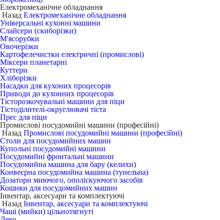
Електромеханічне обладнання
Назад
Електромеханічне обладнання
Універсальні кухонні машини
Слайсери (скиборізки)
М'ясорубки
Овочерізки
Картофелечистки електричні (промислові)
Міксери планетарні
Куттери
Хліборізки
Насадки для кухоних процесорів
Приводи до кухонних процесорів
Тісторозкочувальні машини для піци
Тістоділителі-округлювачі тіста
Прес для піци
Промислові посудомийні машини (професійні)
Назад
Промислові посудомийні машини (професійні)
Столи для посудомийних машин
Купольні посудомийні машини
Посудомийні фронтальні машини
Посудомийна машина для бару (келихи)
Конвеєрна посудомийна машина (тунельна)
Дозатори миючого, ополіскуючого засобів
Кошики для посудомийних машин
Інвентар, аксесуари та комплектуючі
Назад
Інвентар, аксесуари та комплектуючі
Чаші (мийки) цільнотягнуті
Деко