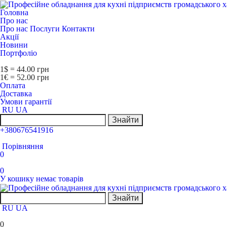
Головна
Про нас
Про нас
Послуги
Контакти
Акції
Новини
Портфоліо
1$ = 44.00 грн
1€ = 52.00 грн
Оплата
Доставка
Умови гарантії
RU
UA
Знайти
+380676541916
Порівняння
0
0
У кошику немає товарів
Знайти
RU
UA
0