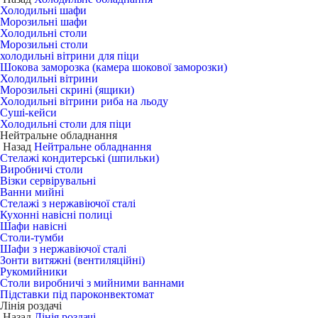
Холодильні шафи
Морозильні шафи
Холодильні столи
Морозильні столи
холодильні вітрини для піци
Шокова заморозка (камера шокової заморозки)
Холодильні вітрини
Морозильні скрині (ящики)
Холодильні вітрини риба на льоду
Суші-кейси
Холодильні столи для піци
Нейтральне обладнання
Назад
Нейтральне обладнання
Стелажі кондитерські (шпильки)
Виробничі столи
Візки сервірувальні
Ванни мийні
Стелажі з нержавіючої сталі
Кухонні навісні полиці
Шафи навісні
Столи-тумби
Шафи з нержавіючої сталі
Зонти витяжні (вентиляційні)
Рукомийники
Столи виробничі з мийними ваннами
Підставки під пароконвектомат
Лінія роздачі
Назад
Лінія роздачі