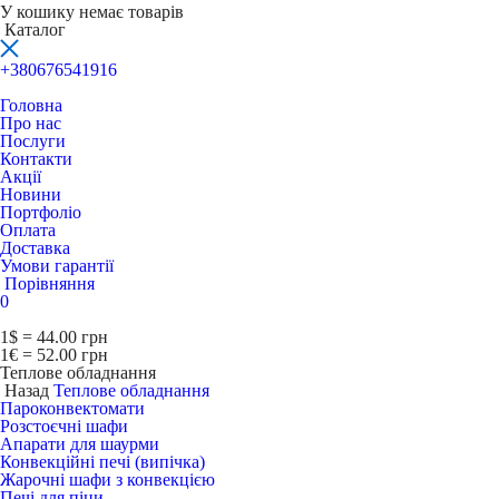
У кошику немає товарів
Каталог
+380676541916
Головна
Про нас
Послуги
Контакти
Акції
Новини
Портфоліо
Оплата
Доставка
Умови гарантії
Порівняння
0
1$ = 44.00 грн
1€ = 52.00 грн
Теплове обладнання
Назад
Теплове обладнання
Пароконвектомати
Розстоєчні шафи
Апарати для шаурми
Конвекційні печі (випічка)
Жарочні шафи з конвекцією
Печі для піци