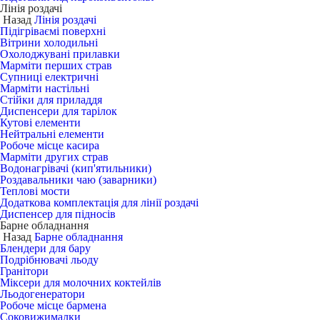
Лінія роздачі
Назад
Лінія роздачі
Підігріваємі поверхні
Вітрини холодильні
Охолоджувані прилавки
Марміти перших страв
Супниці електричні
Марміти настільні
Стійки для приладдя
Диспенсери для тарілок
Кутові елементи
Нейтральні елементи
Робоче місце касира
Марміти других страв
Водонагрівачі (кип'ятильники)
Роздавальники чаю (заварники)
Теплові мости
Додаткова комплектація для лінії роздачі
Диспенсер для підносів
Барне обладнання
Назад
Барне обладнання
Блендери для бару
Подрібнювачі льоду
Гранітори
Міксери для молочних коктейлів
Льодогенератори
Робоче місце бармена
Соковижималки