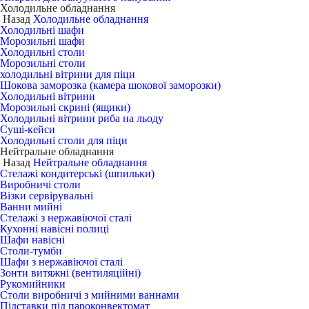
Холодильне обладнання
Назад
Холодильне обладнання
Холодильні шафи
Морозильні шафи
Холодильні столи
Морозильні столи
холодильні вітрини для піци
Шокова заморозка (камера шокової заморозки)
Холодильні вітрини
Морозильні скрині (ящики)
Холодильні вітрини риба на льоду
Суші-кейси
Холодильні столи для піци
Нейтральне обладнання
Назад
Нейтральне обладнання
Стелажі кондитерські (шпильки)
Виробничі столи
Візки сервірувальні
Ванни мийні
Стелажі з нержавіючої сталі
Кухонні навісні полиці
Шафи навісні
Столи-тумби
Шафи з нержавіючої сталі
Зонти витяжні (вентиляційні)
Рукомийники
Столи виробничі з мийними ваннами
Підставки під пароконвектомат