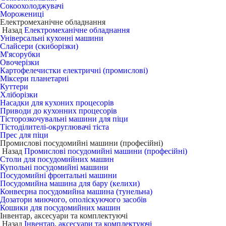
Сокоохолоджувачі
Морожениці
Електромеханічне обладнання
Назад
Електромеханічне обладнання
Універсальні кухонні машини
Слайсери (скиборізки)
М'ясорубки
Овочерізки
Картофелечистки електричні (промислові)
Міксери планетарні
Куттери
Хліборізки
Насадки для кухоних процесорів
Приводи до кухонних процесорів
Тісторозкочувальні машини для піци
Тістоділителі-округлювачі тіста
Прес для піци
Промислові посудомийні машини (професійні)
Назад
Промислові посудомийні машини (професійні)
Столи для посудомийних машин
Купольні посудомийні машини
Посудомийні фронтальні машини
Посудомийна машина для бару (келихи)
Конвеєрна посудомийна машина (тунельна)
Дозатори миючого, ополіскуючого засобів
Кошики для посудомийних машин
Інвентар, аксесуари та комплектуючі
Назад
Інвентар, аксесуари та комплектуючі