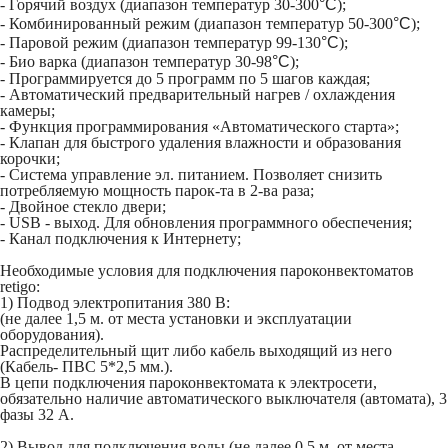
- Горячий воздух (диапазон температур 30-300
°C
);
- Комбинированный режим (диапазон температур 50-300
°C
);
- Паровой режим (диапазон температур 99-130
°C
);
- Био варка (диапазон температур 30-98
°C
);
- Программируется до 5 программ по 5 шагов каждая;
- Автоматический предварительный нагрев / охлаждения
камеры;
- Функция программирования «Автоматического старта»;
- Клапан для быстрого удаления влажности и образования
корочки;
- Система управление эл. питанием. Позволяет снизить
потребляемую мощность парок-та в 2-ва раза;
- Двойное стекло двери;
- USB - выход. Для обновления программного обеспечения;
- Канал подключения к Интернету;
Необходимые условия для подключения пароконвектоматов
retigo:
1) Подвод электропитания 380 В:
(не далее 1,5 м. от места установки и эксплуатации
оборудования).
Распределительный щит либо кабель выходящий из него
(Кабель- ПВС 5*2,5 мм.).
В цепи подключения пароконвектомата к электросети,
обязательно наличие автоматического выключателя (автомата), 3
фазы 32 А.
2) Вывод для подключения воды (не далее 0,5 м. от места