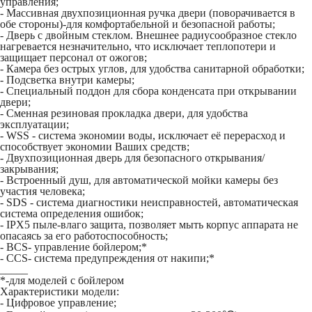
управления;
- Массивная двухпозиционная ручка двери (поворачивается в
обе стороны)-для комфортабельной и безопасной работы;
- Дверь с двойным стеклом. Внешнее радиусообразное стекло
нагревается незначительно, что исключает теплопотери и
защищает персонал от ожогов;
- Камера без острых углов, для удобства санитарной обработки;
- Подсветка внутри камеры;
- Специальный поддон для сбора конденсата при открывании
двери;
- Сменная резиновая прокладка двери, для удобства
эксплуатации;
- WSS - система экономии воды, исключает её перерасход и
способствует экономии Ваших средств;
- Двухпозиционная дверь для безопасного открывания/
закрывания;
- Встроенный душ, для автоматической мойки камеры без
участия человека;
- SDS - система диагностики неисправностей, автоматическая
система определения ошибок;
- IPX5 пыле-влаго защита, позволяет мыть корпус аппарата не
опасаясь за его работоспособность;
- BCS- управление бойлером;*
- CCS- система предупреждения от накипи;*
_____
*-для моделей с бойлером
Характеристики модели:
- Цифровое управление;