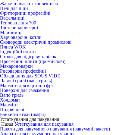
Жарочні шафи з конвекцією
Печі для піци
Фритюрниці професійні
Вафельниці
Теплова лінія 700
Тостери конвеєрні
Млинниці
Харчоварочні котли
Сковороди електричні промислові
Плита WOK
Індукційні плити
Столи для підігріву тарілок
Професійні плити (промислові)
Макароноварки
Рисоварки професійні
Обладнання для SOUS VIDE
Лавові грилі (лава гриль)
Марміти для картоплі фрі
Поверхні для смаження
Вапо гриль
Холдомат
Марміти
Подові печі
Банкетні візки (шафи)
Устаткування для пакування
Назад
Устаткування для пакування
Пакети для вакуумного пакування (вакуумні пакети)
Апарати для вакуумного пакування