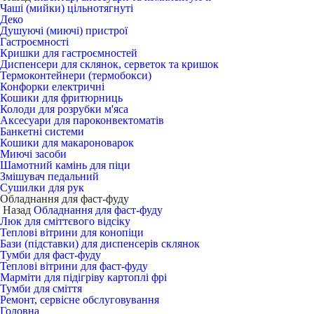
Чаші (мийки) цільнотягнуті
Деко
Душуючі (миючі) пристрої
Гастроємності
Кришки для гастроємностей
Диспенсери для склянок, серветок та кришок
Термоконтейнери (термобокси)
Конфорки електричні
Кошики для фритюрниць
Колоди для розрубки м'яса
Аксесуари для пароконвектоматів
Банкетні системи
Кошики для макароноварок
Миючі засоби
Шамотний камінь для піци
Змішувач педальний
Сушилки для рук
Обладнання для фаст-фуду
Назад
Обладнання для фаст-фуду
Люк для сміттєвого відсіку
Теплові вітрини для конопіци
Бази (підставки) для диспенсерів склянок
Тумби для фаст-фуду
Теплові вітрини для фаст-фуду
Марміти для підігріву картоплі фрі
Тумби для сміття
Ремонт, сервісне обслуговування
Головна