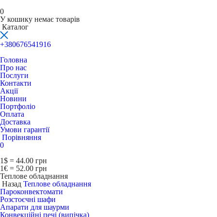
0
У кошику немає товарів
Каталог
+380676541916
Головна
Про нас
Послуги
Контакти
Акції
Новини
Портфоліо
Оплата
Доставка
Умови гарантії
Порівняння
0
1$ = 44.00 грн
1€ = 52.00 грн
Теплове обладнання
Назад
Теплове обладнання
Пароконвектомати
Розстоєчні шафи
Апарати для шаурми
Конвекційні печі (випічка)