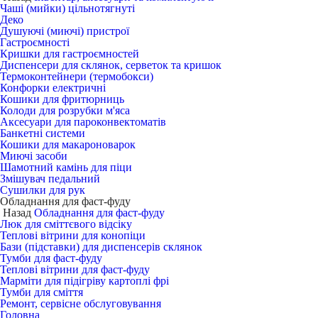
Чаші (мийки) цільнотягнуті
Деко
Душуючі (миючі) пристрої
Гастроємності
Кришки для гастроємностей
Диспенсери для склянок, серветок та кришок
Термоконтейнери (термобокси)
Конфорки електричні
Кошики для фритюрниць
Колоди для розрубки м'яса
Аксесуари для пароконвектоматів
Банкетні системи
Кошики для макароноварок
Миючі засоби
Шамотний камінь для піци
Змішувач педальний
Сушилки для рук
Обладнання для фаст-фуду
Назад
Обладнання для фаст-фуду
Люк для сміттєвого відсіку
Теплові вітрини для конопіци
Бази (підставки) для диспенсерів склянок
Тумби для фаст-фуду
Теплові вітрини для фаст-фуду
Марміти для підігріву картоплі фрі
Тумби для сміття
Ремонт, сервісне обслуговування
Головна