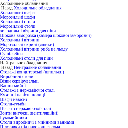
Холодильне обладнання
Назад
Холодильне обладнання
Холодильні шафи
Морозильні шафи
Холодильні столи
Морозильні столи
холодильні вітрини для піци
Шокова заморозка (камера шокової заморозки)
Холодильні вітрини
Морозильні скрині (ящики)
Холодильні вітрини риба на льоду
Суші-кейси
Холодильні столи для піци
Нейтральне обладнання
Назад
Нейтральне обладнання
Стелажі кондитерські (шпильки)
Виробничі столи
Візки сервірувальні
Ванни мийні
Стелажі з нержавіючої сталі
Кухонні навісні полиці
Шафи навісні
Столи-тумби
Шафи з нержавіючої сталі
Зонти витяжні (вентиляційні)
Рукомийники
Столи виробничі з мийними ваннами
Підставки під пароконвектомат