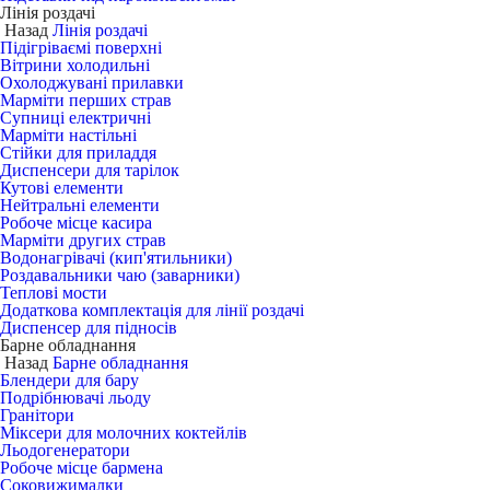
Лінія роздачі
Назад
Лінія роздачі
Підігріваємі поверхні
Вітрини холодильні
Охолоджувані прилавки
Марміти перших страв
Супниці електричні
Марміти настільні
Стійки для приладдя
Диспенсери для тарілок
Кутові елементи
Нейтральні елементи
Робоче місце касира
Марміти других страв
Водонагрівачі (кип'ятильники)
Роздавальники чаю (заварники)
Теплові мости
Додаткова комплектація для лінії роздачі
Диспенсер для підносів
Барне обладнання
Назад
Барне обладнання
Блендери для бару
Подрібнювачі льоду
Гранітори
Міксери для молочних коктейлів
Льодогенератори
Робоче місце бармена
Соковижималки