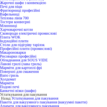
Жарочні шафи з конвекцією
Печі для піци
Фритюрниці професійні
Вафельниці
Теплова лінія 700
Тостери конвеєрні
Млинниці
Харчоварочні котли
Сковороди електричні промислові
Плита WOK
Індукційні плити
Столи для підігріву тарілок
Професійні плити (промислові)
Макароноварки
Рисоварки професійні
Обладнання для SOUS VIDE
Лавові грилі (лава гриль)
Марміти для картоплі фрі
Поверхні для смаження
Вапо гриль
Холдомат
Марміти
Подові печі
Банкетні візки (шафи)
Устаткування для пакування
Назад
Устаткування для пакування
Пакети для вакуумного пакування (вакуумні пакети)
Апарати для вакуумного пакування