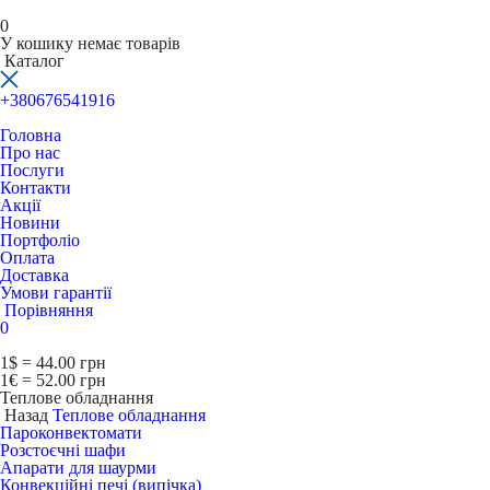
0
У кошику немає товарів
Каталог
+380676541916
Головна
Про нас
Послуги
Контакти
Акції
Новини
Портфоліо
Оплата
Доставка
Умови гарантії
Порівняння
0
1$ = 44.00 грн
1€ = 52.00 грн
Теплове обладнання
Назад
Теплове обладнання
Пароконвектомати
Розстоєчні шафи
Апарати для шаурми
Конвекційні печі (випічка)