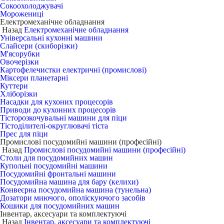
Сокоохолоджувачі
Морожениці
Електромеханічне обладнання
Назад
Електромеханічне обладнання
Універсальні кухонні машини
Слайсери (скиборізки)
М'ясорубки
Овочерізки
Картофелечистки електричні (промислові)
Міксери планетарні
Куттери
Хліборізки
Насадки для кухоних процесорів
Приводи до кухонних процесорів
Тісторозкочувальні машини для піци
Тістоділителі-округлювачі тіста
Прес для піци
Промислові посудомийні машини (професійні)
Назад
Промислові посудомийні машини (професійні)
Столи для посудомийних машин
Купольні посудомийні машини
Посудомийні фронтальні машини
Посудомийна машина для бару (келихи)
Конвеєрна посудомийна машина (тунельна)
Дозатори миючого, ополіскуючого засобів
Кошики для посудомийних машин
Інвентар, аксесуари та комплектуючі
Назад
Інвентар, аксесуари та комплектуючі